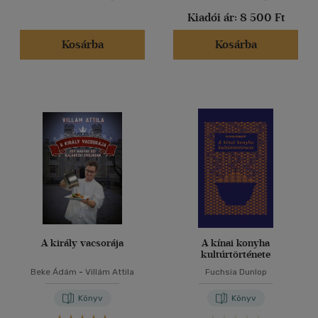
Kiadói ár:
8 500 Ft
Kosárba
Kosárba
A király vacsorája
A kínai konyha
kultúrtörténete
Beke Ádám
-
Villám Attila
Fuchsia Dunlop
Könyv
Könyv