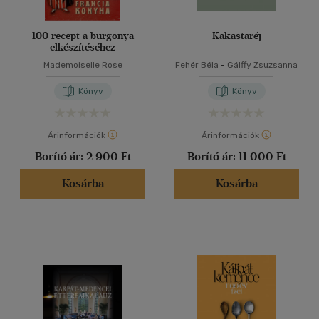
100 recept a burgonya
Kakastaréj
elkészítéséhez
Mademoiselle Rose
Fehér Béla
-
Gálffy Zsuzsanna
Könyv
Könyv
Árinformációk
Árinformációk
Borító ár:
2 900 Ft
Borító ár:
11 000 Ft
Kosárba
Kosárba