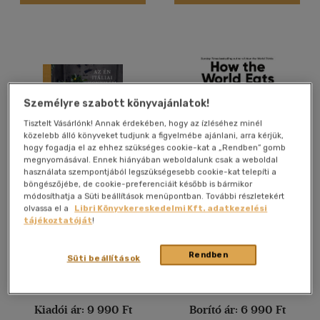
Vélemény szerint
(42)
(22)
(3)
Személyre szabott könyvajánlatok!
(1)
Tisztelt Vásárlónk! Annak érdekében, hogy az ízléséhez minél
(2)
közelebb álló könyveket tudjunk a figyelmébe ajánlani, arra kérjük,
hogy fogadja el az ehhez szükséges cookie-kat a „Rendben” gomb
(1753)
megnyomásával. Ennek hiányában weboldalunk csak a weboldal
használata szempontjából legszükségesebb cookie-kat telepíti a
böngészőjébe, de cookie-preferenciáit később is bármikor
Az én itáliai konyhám
How the World Eats
módosíthatja a Süti beállítások menüpontban. További részletekért
Alkalmaz
olvassa el a
Libri Könyvkereskedelmi Kft. adatkezelési
Mimi Thorisson
Julian Baggini
tájékoztatóját
!
Könyv
Könyv
Rendben
Süti beállítások
Árinformációk
Árinformációk
Kiadói ár:
9 990 Ft
Borító ár:
6 990 Ft