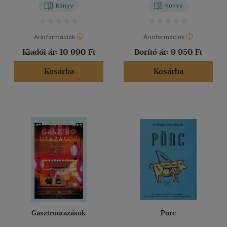
Könyv
Könyv
Árinformációk
Árinformációk
Kiadói ár:
10 990 Ft
Borító ár:
9 950 Ft
Kosárba
Kosárba
Gasztroutazások
Pörc