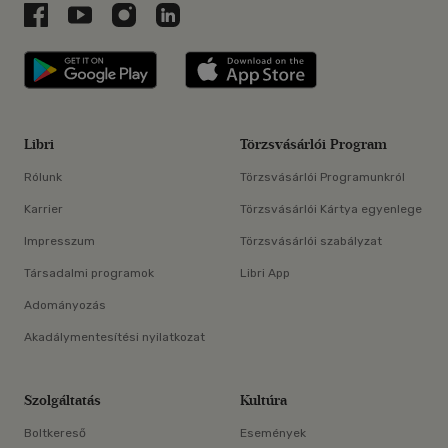
Libri a Facebookon
Libri a Youtube-on
Libri az Instagramon
Libri a LinkedInen
Libri applikáció Szerezd meg: Google P
Libri applikáció 
Libri
Törzsvásárlói Program
Rólunk
Törzsvásárlói Programunkról
Karrier
Törzsvásárlói Kártya egyenlege
Impresszum
Törzsvásárlói szabályzat
Társadalmi programok
Libri App
Adományozás
Akadálymentesítési nyilatkozat
Szolgáltatás
Kultúra
Boltkereső
Események