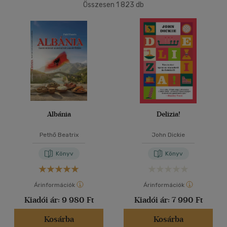
(2)
Összesen
1 823
db
6 -10 év
(1)
40 db / oldal
mind
(1)
Gyermek és ifjúsági
(5)
Alkalmaz
Felnőtt
(315)
Nyelv szerint
Magyar
(270)
Albánia
Delizia!
Angol
(40)
Pethő Beatrix
John Dickie
Francia
(7)
Könyv
Könyv
Német
(15)
Olasz
(4)
Árinformációk
Árinformációk
Orosz
(3)
Kiadói ár:
9 980 Ft
Kiadói ár:
7 990 Ft
Spanyol
(7)
Kosárba
Kosárba