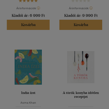
Árinformációk
Árinformációk
Kiadói ár:
6 999 Ft
Kiadói ár:
9 990 Ft
Kosárba
Kosárba
India ízei
A török konyha időtlen
receptjei
Asma Khan