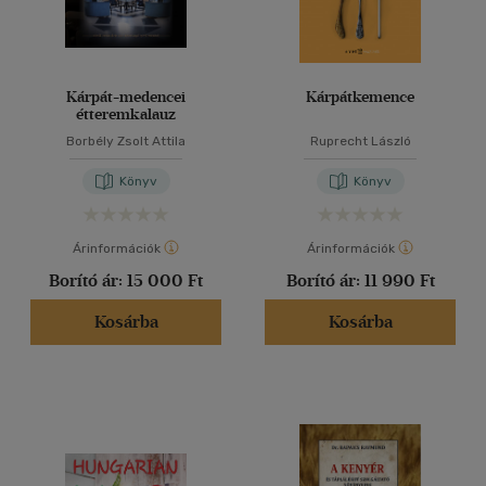
Kárpát-medencei
Kárpátkemence
étteremkalauz
Borbély Zsolt Attila
Ruprecht László
Könyv
Könyv
Árinformációk
Árinformációk
Borító ár:
15 000 Ft
Borító ár:
11 990 Ft
Kosárba
Kosárba