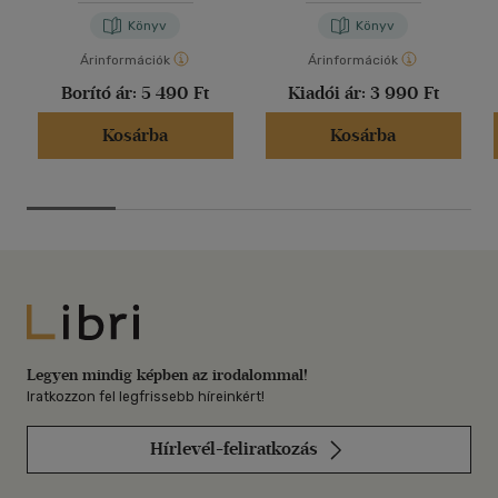
Könyv
Könyv
Árinformációk
Árinformációk
Borító ár:
5 490 Ft
Kiadói ár:
3 990 Ft
Kosárba
Kosárba
Libri
Legyen mindig képben az irodalommal!
Iratkozzon fel legfrissebb híreinkért!
Hírlevél-feliratkozás