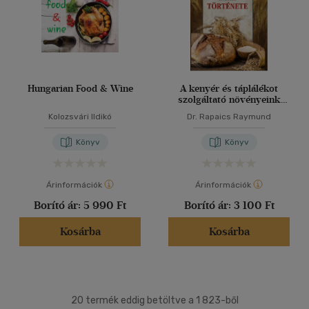
Hungarian Food & Wine
A kenyér és táplálékot
szolgáltató növényeink
története
Kolozsvári Ildikó
Dr. Rapaics Raymund
Könyv
Könyv
Árinformációk
Árinformációk
Borító ár:
5 990 Ft
Borító ár:
3 100 Ft
Kosárba
Kosárba
20 termék eddig betöltve a 1 823-ből