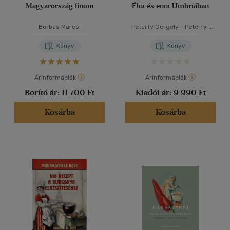
Magyarország finom
Élni és enni Umbriában
Borbás Marcsi
Péterfy Gergely
-
Péterfy-
Novák Éva
Könyv
Könyv
Árinformációk
Árinformációk
Borító ár:
11 700 Ft
Kiadói ár:
9 990 Ft
Kosárba
Kosárba