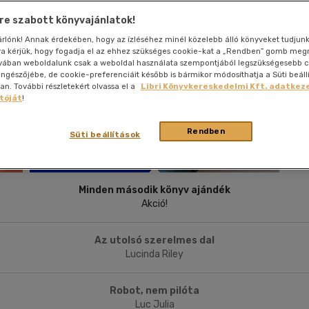
nyelvű
Egyéb áru,
jaink, bulvár, politika
jaink, bulvár, politika
Sport, természetjárás
Ismeretterjesztő
Nyelvkönyv, szótár, idegen nyelvű
Hangzóanyag
Történelem
Szatíra
Térkép
Térkép
Történele
e szabott könyvajánlatok!
szolgáltatás
Pénz, gazdaság, üzleti élet
lvkönyv, szótár, idegen nyelvű
tár
Számítástechnika, internet
Játékfilm
Pénz, gazdaság, üzleti élet
Papír, írószer
Tudomány és Természet
Színház
Történelem
Naptár
Tudomány 
sárlónk! Annak érdekében, hogy az ízléséhez minél közelebb álló könyveket tudjun
E-hangoskön
Sport, természetjárás
rra kérjük, hogy fogadja el az ehhez szükséges cookie-kat a „Rendben” gomb me
Kaland
Természetfilm
Kártya
Utazás
yában weboldalunk csak a weboldal használata szempontjából legszükségesebb c
Társasjátéko
böngészőjébe, de cookie-preferenciáit később is bármikor módosíthatja a Süti beáll
Kötelező
Thriller,Pszicho-
. További részletekért olvassa el a
Libri Könyvkereskedelmi Kft. adatkeze
Kreatív játék
olvasmányok-
thriller
tóját
!
filmfeld.
Történelmi
Krimi
Rendben
Tv-sorozatok
Süti beállítások
Misztikus
Minden második könyv ajándék
Akció!
Az utolsó szerelmes dal
Lucinda Riley
Robot, nem pilóta
Luc Julia