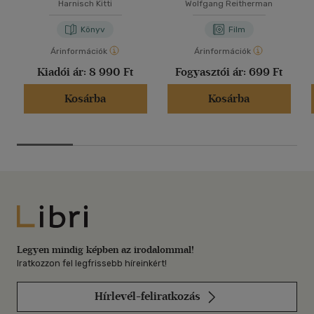
Harnisch Kitti
Wolfgang Reitherman
Könyv
Film
Árinformációk
Árinformációk
Kiadói ár:
8 990 Ft
Fogyasztói ár:
699 Ft
Kosárba
Kosárba
Libri
Legyen mindig képben az irodalommal!
Iratkozzon fel legfrissebb híreinkért!
Hírlevél-feliratkozás