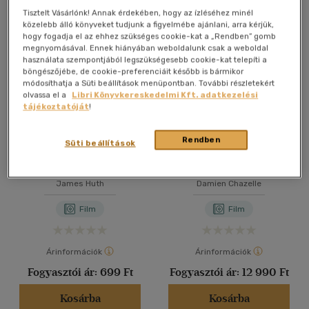
(3)
Összesen
4
db
Tisztelt Vásárlónk! Annak érdekében, hogy az ízléséhez minél
40 db / oldal
közelebb álló könyveket tudjunk a figyelmébe ajánlani, arra kérjük,
hogy fogadja el az ehhez szükséges cookie-kat a „Rendben” gomb
Nyelv szerint
megnyomásával. Ennek hiányában weboldalunk csak a weboldal
használata szempontjából legszükségesebb cookie-kat telepíti a
Magyar
(2)
Alkalmaz
böngészőjébe, de cookie-preferenciáit később is bármikor
módosíthatja a Süti beállítások menüpontban. További részletekért
olvassa el a
Libri Könyvkereskedelmi Kft. adatkezelési
Angol
(2)
tájékoztatóját
!
Vélemény szerint
Rendben
Süti beállítások
Az új játék - DVD
Babylon - 4K UltraHD+Blu-
(4)
ray
James Huth
Damien Chazelle
Film
Film
Alkalmaz
Árinformációk
Árinformációk
Fogyasztói ár:
699 Ft
Fogyasztói ár:
12 990 Ft
Kosárba
Kosárba