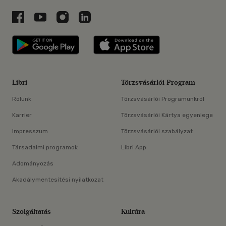
Libri a Facebookon
Libri a Youtube-on
Libri az Instagramon
Libri a LinkedInen
Libri applikáció Szerezd meg: Google P
Libri applikáció 
Libri
Törzsvásárlói Program
Rólunk
Törzsvásárlói Programunkról
Karrier
Törzsvásárlói Kártya egyenlege
Impresszum
Törzsvásárlói szabályzat
Társadalmi programok
Libri App
Adományozás
Akadálymentesítési nyilatkozat
Szolgáltatás
Kultúra