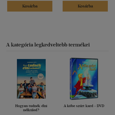
Kosárba
Kosárba
A kategória legkedveltebb termékei
Hogyan tudnék élni
A kőbe szúrt kard - DVD
nélküled?