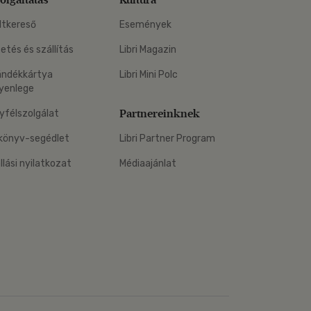
ltkereső
Események
zetés és szállítás
Libri Magazin
ándékkártya
Libri Mini Polc
yenlege
Partnereinknek
yfélszolgálat
könyv-segédlet
Libri Partner Program
állási nyilatkozat
Médiaajánlat