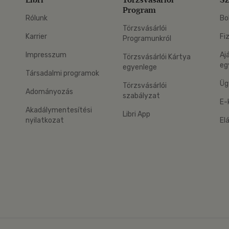
Program
Rólunk
Bo
Törzsvásárlói
Karrier
Fi
Programunkról
Impresszum
Aj
Törzsvásárlói Kártya
eg
egyenlege
Társadalmi programok
Üg
Törzsvásárlói
Adományozás
szabályzat
E-
Akadálymentesítési
Libri App
nyilatkozat
El
eg: Google Play
 applikáció Letölthető az App Store-ból