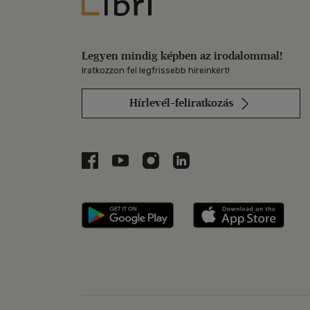
Libri
Legyen mindig képben az irodalommal!
Iratkozzon fel legfrissebb híreinkért!
Hírlevél-feliratkozás
Libri a Facebookon
Libri a Youtube-on
Libri az Instagramon
Libri a LinkedInen
Libri applikáció Szerezd m
Libri