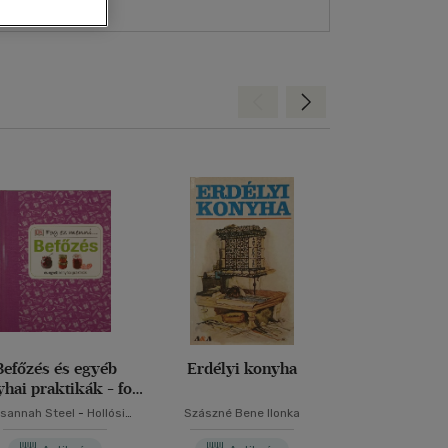
Kártya
Vallás, mitológia
m
Képeslap
és Természet
yv
Naptár
k
Papír, írószer
Hátra
Előre
ok
Befőzés és egyéb
Erdélyi konyha
Paleolit szak
hai praktikák - fog
II.
ez menni...
sannah Steel
-
Hollósi
Szászné Bene Ilonka
Mezei Elmira
-
Sz
Nikolett