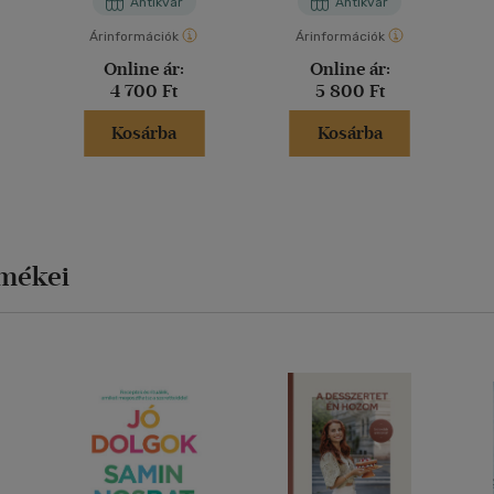
Antikvár
Antikvár
Árinformációk
Árinformációk
Online ár:
Online ár:
4 700 Ft
5 800 Ft
Kosárba
Kosárba
rmékei