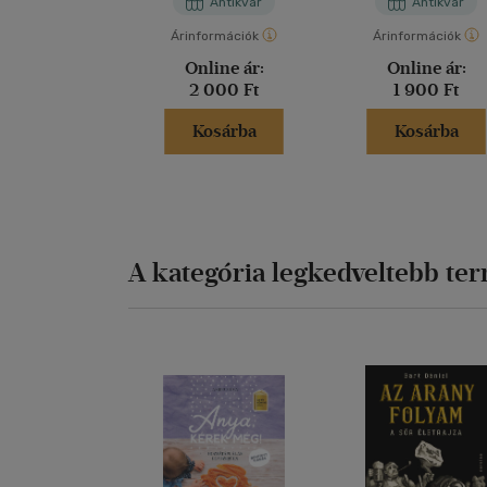
Antikvár
Antikvár
Árinformációk
Árinformációk
Online ár:
Online ár:
2 000 Ft
1 900 Ft
Kosárba
Kosárba
A kategória legkedveltebb te