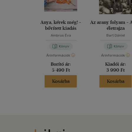
Anya, kérek még! -
Az arany folyam - 
bővített kiadás
életrajza
Ambrus Éva
Bart Dániel
Könyv
Könyv
Árinformációk
Árinformációk
Borító ár:
Kiadói ár:
5 490 Ft
3 990 Ft
Kosárba
Kosárba