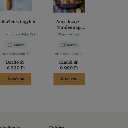
 tökéletes fagylalt
Anya főztje -
Autoim
Mindennapi
szakácsk
kedvenceink
id Lebovitz
-
Beke Csilla
Kandikó Éva
Mezei Elm
Könyv
Könyv
Kön
Árinformációk
Árinformációk
Árinformáci
Borító ár:
Kiadói ár:
Borító 
6 500 Ft
6 990 Ft
5 999 
Kosárba
Kosárba
Kosár
olgáltatás
Kultúra