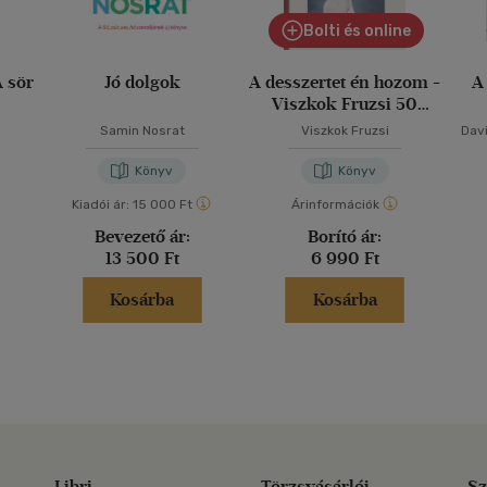
Bolti és online
A sör
Jó dolgok
A desszertet én hozom -
A
Viszkok Fruzsi 50
receptje
Samin Nosrat
Viszkok Fruzsi
Dav
Könyv
Könyv
Kiadói ár:
15 000 Ft
Árinformációk
Bevezető ár:
Borító ár:
13 500 Ft
6 990 Ft
Kosárba
Kosárba
Libri
Törzsvásárlói
Sz