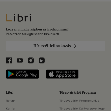
Libri
Legyen mindig képben az irodalommal!
Iratkozzon fel legfrissebb híreinkért!
Hírlevél-feliratkozás
Libri a Facebookon
Libri a Youtube-on
Libri az Instagramon
Libri a LinkedInen
Libri applikáció Szerezd meg: Google P
Libri applikáció 
Libri
Törzsvásárlói Program
Rólunk
Törzsvásárlói Programunkról
Karrier
Törzsvásárlói Kártya egyenlege