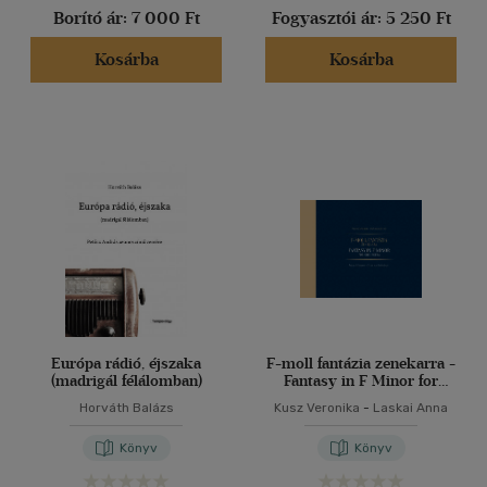
Borító ár:
7 000 Ft
Fogyasztói ár:
5 250 Ft
Kosárba
Kosárba
Európa rádió, éjszaka
F-moll fantázia zenekarra -
(madrigál félálomban)
Fantasy in F Minor for
Orchestra
Horváth Balázs
Kusz Veronika
-
Laskai Anna
Könyv
Könyv