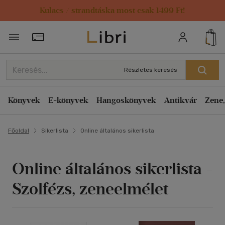
Kulacs / strandtáska most csak 1499 Ft!
Törzsvásárlói Kártya adatai
Részletes keresés
Könyvek
E-könyvek
Hangoskönyvek
Antikvár
Zene,
Főoldal
Sikerlista
Online általános sikerlista
Online általános sikerlista -
Szolfézs, zeneelmélet