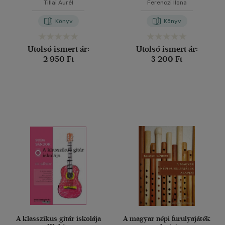
Tillai Aurél
Ferenczi Ilona
Könyv
Könyv
Utolsó ismert ár:
Utolsó ismert ár:
2 950 Ft
3 200 Ft
A klasszikus gitár iskolája
A magyar népi furulyajáték