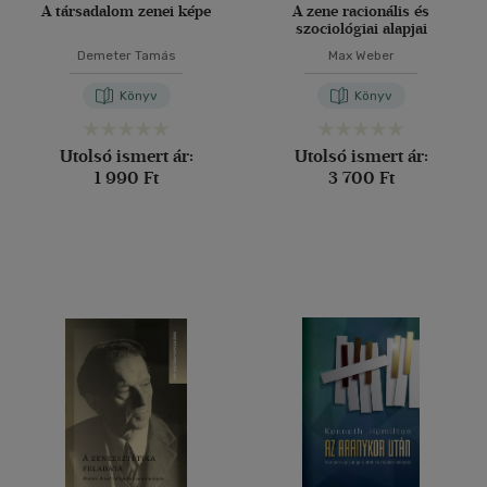
A társadalom zenei képe
A zene racionális és
szociológiai alapjai
Demeter Tamás
Max Weber
Könyv
Könyv
Utolsó ismert ár:
Utolsó ismert ár:
1 990 Ft
3 700 Ft