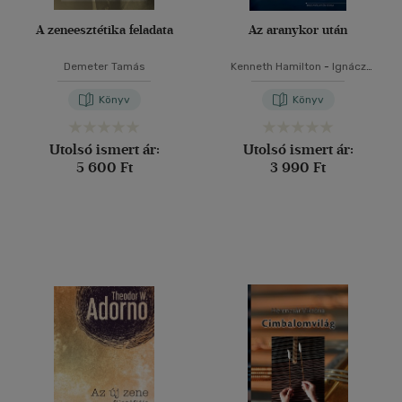
A zeneesztétika feladata
Az aranykor után
Demeter Tamás
Kenneth Hamilton
-
Ignácz
Ádám
Könyv
Könyv
Utolsó ismert ár:
Utolsó ismert ár:
5 600 Ft
3 990 Ft