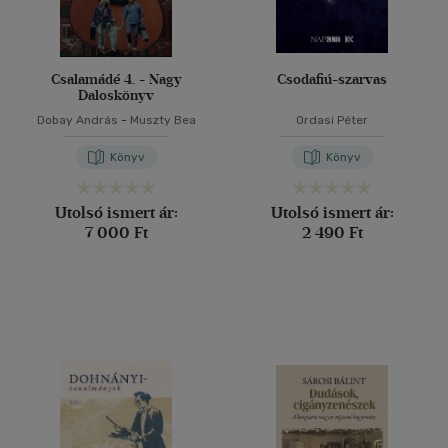
Csalamádé 4. - Nagy
Csodafiú-szarvas
Daloskönyv
Dobay András
-
Muszty Bea
Ordasi Péter
Könyv
Könyv
Utolsó ismert ár:
Utolsó ismert ár:
7 000 Ft
2 490 Ft