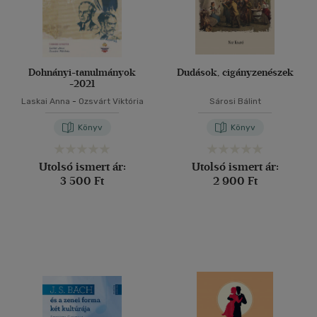
Dohnányi-tanulmányok
Dudások, cigányzenészek
-2021
Laskai Anna
-
Ozsvárt Viktória
Sárosi Bálint
Könyv
Könyv
Utolsó ismert ár:
Utolsó ismert ár:
3 500 Ft
2 900 Ft