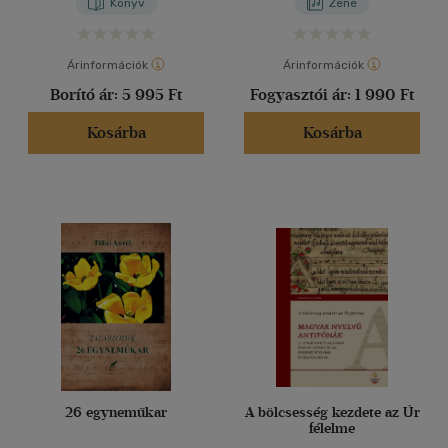
Könyv
Zene
Árinformációk
Árinformációk
Borító ár:
5 995 Ft
Fogyasztói ár:
1 990 Ft
Kosárba
Kosárba
26 egyneműkar
A bölcsesség kezdete az Úr
félelme