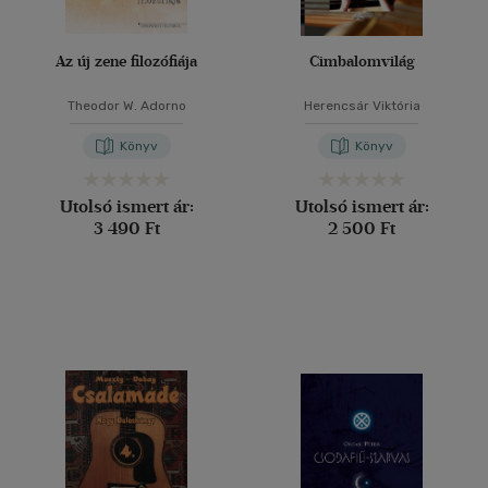
Az új zene filozófiája
Cimbalomvilág
Theodor W. Adorno
Herencsár Viktória
Könyv
Könyv
Utolsó ismert ár:
Utolsó ismert ár:
3 490 Ft
2 500 Ft