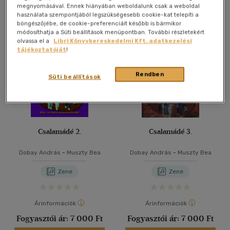
megnyomásával. Ennek hiányában weboldalunk csak a weboldal
használata szempontjából legszükségesebb cookie-kat telepíti a
böngészőjébe, de cookie-preferenciáit később is bármikor
módosíthatja a Süti beállítások menüpontban. További részletekért
olvassa el a
Libri Könyvkereskedelmi Kft. adatkezelési
tájékoztatóját
!
Rendben
Süti beállítások
Csalamádé 2.
Csalamádé 3.
Dobay András
-
Muszty Bea
Dobay András
-
Muszty Bea
Zene
Zene
Árinformációk
Árinformációk
Fogyasztói ár:
7 000 Ft
Fogyasztói ár:
7 000 Ft