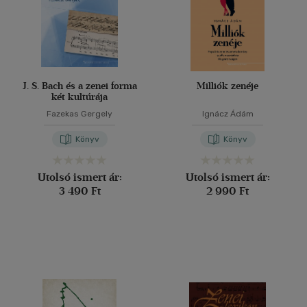
J. S. Bach és a zenei forma
Milliók zenéje
két kultúrája
Fazekas Gergely
Ignácz Ádám
Könyv
Könyv
Utolsó ismert ár:
Utolsó ismert ár:
3 490 Ft
2 990 Ft