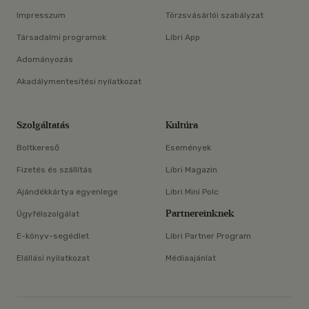
Impresszum
Törzsvásárlói szabályzat
Társadalmi programok
Libri App
Adományozás
Akadálymentesítési nyilatkozat
Szolgáltatás
Kultúra
Boltkereső
Események
Fizetés és szállítás
Libri Magazin
Ajándékkártya egyenlege
Libri Mini Polc
Partnereinknek
Ügyfélszolgálat
E-könyv-segédlet
Libri Partner Program
Elállási nyilatkozat
Médiaajánlat