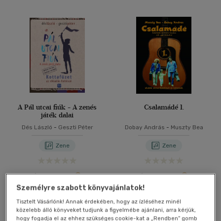
A Pál utcai fiúk - A zenés
Csalamádé 1.
játék dalai
Dés László
-
Geszti Péter
Dobay András
-
Muszty Bea
Zene
Zene
Árinformációk
Árinformációk
Személyre szabott könyvajánlatok!
Fogyasztói ár:
3 999 Ft
Fogyasztói ár:
7 000 Ft
Tisztelt Vásárlónk! Annak érdekében, hogy az ízléséhez minél
Kosárba
Kosárba
közelebb álló könyveket tudjunk a figyelmébe ajánlani, arra kérjük,
hogy fogadja el az ehhez szükséges cookie-kat a „Rendben” gomb