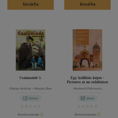
Kosárba
Kosárba
Csalamádé 5.
Egy kiállítás képei -
Pictures at an exhibition
Dobay András
-
Muszty Bea
Modeszt Petrovics
Muszorgszkij
-
Szilvágyi
Sándor
Könyv
Zene
Árinformációk
Árinformációk