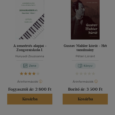
A zeneértés alapjai -
Gustav Mahler körút - Hét
Zongoraiskola I.
tanulmány
Hunyadi Zsuzsanna
Péteri Lóránt
Zene
Könyv
Árinformációk
Árinformációk
Fogyasztói ár:
2 800 Ft
Borító ár:
3 500 Ft
Kosárba
Kosárba