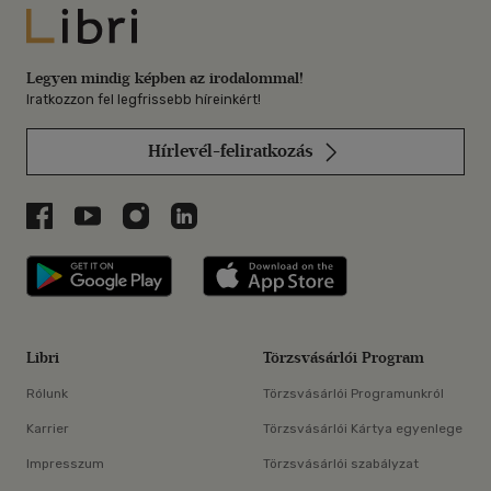
Libri
Legyen mindig képben az irodalommal!
Iratkozzon fel legfrissebb híreinkért!
Hírlevél-feliratkozás
Libri a Facebookon
Libri a Youtube-on
Libri az Instagramon
Libri a LinkedInen
Libri applikáció Szerezd meg: Google P
Libri applikáció 
Libri
Törzsvásárlói Program
Rólunk
Törzsvásárlói Programunkról
Karrier
Törzsvásárlói Kártya egyenlege
Impresszum
Törzsvásárlói szabályzat