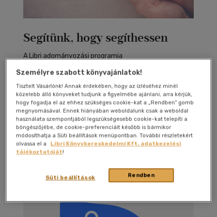
Segítünk, hogy segíthessen
A Libri adományozási programja
Személyre szabott könyvajánlatok!
Adományozok
Tisztelt Vásárlónk! Annak érdekében, hogy az ízléséhez minél
közelebb álló könyveket tudjunk a figyelmébe ajánlani, arra kérjük,
hogy fogadja el az ehhez szükséges cookie-kat a „Rendben” gomb
Támogasd a Kikapcs. Alapítvány
megnyomásával. Ennek hiányában weboldalunk csak a weboldal
használata szempontjából legszükségesebb cookie-kat telepíti a
munkáját!
böngészőjébe, de cookie-preferenciáit később is bármikor
módosíthatja a Süti beállítások menüpontban. További részletekért
A Kikapcs.Alapítvány 7. éve segíti a sajátos
olvassa el a
Libri Könyvkereskedelmi Kft. adatkezelési
nevelési igényű (SNI) gyerekeket nevelő
tájékoztatóját
!
családokat gyógypedagógusok által nyújtott
szakmai támogatással és rendszeres
Rendben
Süti beállítások
kikapcsolódási lehetőségek biztosításával.