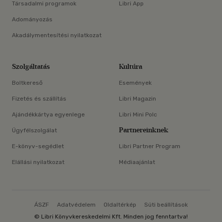
Társadalmi programok
Libri App
Adományozás
Akadálymentesítési nyilatkozat
Szolgáltatás
Kultúra
Boltkereső
Események
Fizetés és szállítás
Libri Magazin
Ajándékkártya egyenlege
Libri Mini Polc
Partnereinknek
Ügyfélszolgálat
E-könyv-segédlet
Libri Partner Program
Elállási nyilatkozat
Médiaajánlat
ÁSZF
Adatvédelem
Oldaltérkép
Süti beállítások
© Libri Könyvkereskedelmi Kft. Minden jog fenntartva!