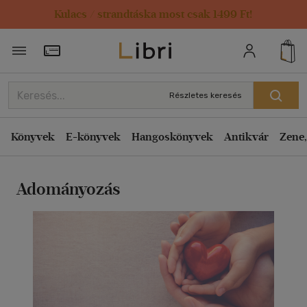
Kulacs / strandtáska most csak 1499 Ft!
Törzsvásárlói Kártya adatai
Részletes keresés
Könyvek
E-könyvek
Hangoskönyvek
Antikvár
Zene,
Adományozás