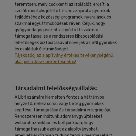
teremtsen, mely csökkenti az izolációt, erősíti a
szülők mentális jóllétét, és hozzájárul a gyerekek
fejlődéséhez közösségi programok, nyaralások és
szakmai együttműködések révén. Céljuk, hogy
gyógypedagógusok által nyújtott szakmai
támogatással és a rendszeres kikapcsolódási
lehetőségek biztosításával növeljék az SNI gyerekek
és családjuk életminőségét.
Tájékozódj az alapítvány értékes tevékenységéről,
akár jelentkezz önkéntesnek is!
Társadalmi felelősségvállalás:
A Libri számára kiemelten fontos a hátrányos
helyzetű, nehéz sorsú vagy beteg gyermekek
segítése, támogatása és társadalmi integrációja.
Rendszeresen indítunk adománygyűjtéseket
webáruházainkban és boltjainkban, hogy
támogathassuk azokat az alapítványokat,
amelyekkel közösen tudunk tenni a gyermekekért.