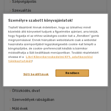
Szépségápolás
Szexualitás
Életstratégia, érvényesülés
Személyre szabott könyvajánlatok!
Tisztelt Vásárlónk! Annak érdekében, hogy az ízléséhez minél
Táplálkozás, diéta
közelebb álló könyveket tudjunk a figyelmébe ajánlani, arra kérjük,
hogy fogadja el az ehhez szükséges cookie-kat a „Rendben” gomb
Betegségről mindenkinek
megnyomásával. Ennek hiányában weboldalunk csak a weboldal
használata szempontjából legszükségesebb cookie-kat telepíti a
További könyveink
böngészőjébe, de cookie-preferenciáit később is bármikor
módosíthatja a Süti beállítások menüpontban. További részletekért
Fitness, jóga
olvassa el a
Libri Könyvkereskedelmi Kft. adatkezelési
tájékoztatóját
!
Gyermekeink egészsége
Csak nőknek
Rendben
Süti beállítások
Gyógymódok, masszázs
Öltözködés, divat
Szenvedélyek rabságában
Múló évek