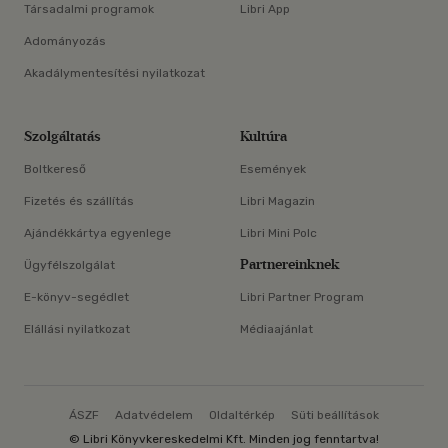
Társadalmi programok
Libri App
Adományozás
Akadálymentesítési nyilatkozat
Szolgáltatás
Kultúra
Boltkereső
Események
Fizetés és szállítás
Libri Magazin
Ajándékkártya egyenlege
Libri Mini Polc
Partnereinknek
Ügyfélszolgálat
E-könyv-segédlet
Libri Partner Program
Elállási nyilatkozat
Médiaajánlat
ÁSZF
Adatvédelem
Oldaltérkép
Süti beállítások
© Libri Könyvkereskedelmi Kft. Minden jog fenntartva!