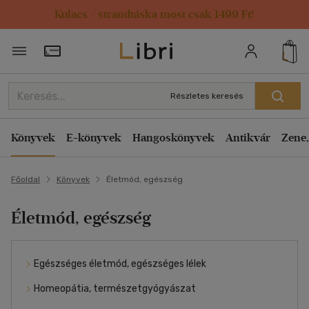
Kulacs / strandtáska most csak 1499 Ft!
Törzsvásárlói Kártya adatai
Részletes keresés
Könyvek
E-könyvek
Hangoskönyvek
Antikvár
Zene,
Főoldal
Könyvek
Életmód, egészség
Életmód, egészség
Egészséges életmód, egészséges lélek
Homeopátia, természetgyógyászat