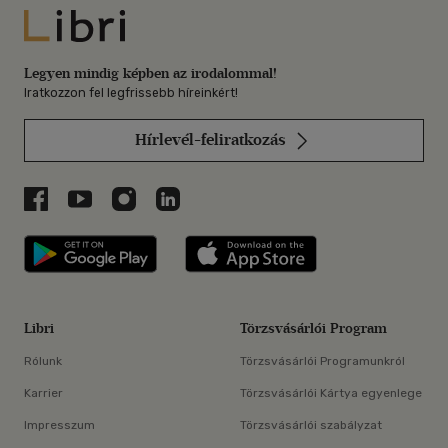
Libri
Legyen mindig képben az irodalommal!
Iratkozzon fel legfrissebb híreinkért!
Hírlevél-feliratkozás
Libri a Facebookon
Libri a Youtube-on
Libri az Instagramon
Libri a LinkedInen
Libri applikáció Szerezd meg: Google P
Libri applikáció 
Libri
Törzsvásárlói Program
Rólunk
Törzsvásárlói Programunkról
Karrier
Törzsvásárlói Kártya egyenlege
Impresszum
Törzsvásárlói szabályzat