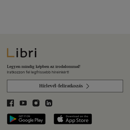
Libri
Legyen mindig képben az irodalommal!
Iratkozzon fel legfrissebb híreinkért!
Hírlevél-feliratkozás
Libri a Facebookon
Libri a Youtube-on
Libri az Instagramon
Libri a LinkedInen
Libri applikáció Szerezd meg: Google P
Libri applikáció 