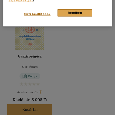
tájékoztatóját
!
Összesen
1
db
40 db / oldal
Rendben
Süti beállítások
Alkalmaz
Gasztrorégész
Geri Ádám
Könyv
Árinformációk
Kiadói ár:
5 995 Ft
Kosárba