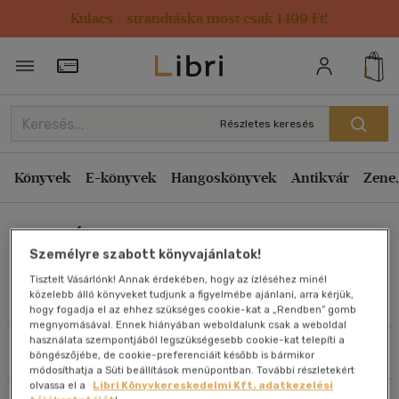
Kulacs / strandtáska most csak 1499 Ft!
Rendezés
Törzsvásárlói Kártya adatai
Rendezés
Kiadás éve szerint csökkenő
Részletes keresés
Kiadás éve szerint növekvő
Ár szerint csökkenő
Könyvek
E-könyvek
Hangoskönyvek
Antikvár
Zene,
Ár szerint növekvő
Geri Ádám
Eladott darabszám szerint csökkenő
Személyre szabott könyvajánlatok!
Eladott darabszám szerint növekvő
Tisztelt Vásárlónk! Annak érdekében, hogy az ízléséhez minél
Cím szerint A-Z
közelebb álló könyveket tudjunk a figyelmébe ajánlani, arra kérjük,
Művei
hogy fogadja el az ehhez szükséges cookie-kat a „Rendben” gomb
Szerző szerint A-Z
megnyomásával. Ennek hiányában weboldalunk csak a weboldal
használata szempontjából legszükségesebb cookie-kat telepíti a
Szűrés
Rendezés
böngészőjébe, de cookie-preferenciáit később is bármikor
Megjelenítés
módosíthatja a Süti beállítások menüpontban. További részletekért
olvassa el a
Libri Könyvkereskedelmi Kft. adatkezelési
20 db / oldal