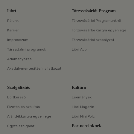
Libri
Törzsvásárlói Program
Rólunk
Törzsvásárlói Programunkról
Karrier
Törzsvásárlói Kártya egyenlege
Impresszum
Törzsvásárlói szabályzat
Társadalmi programok
Libri App
Adományozás
Akadálymentesítési nyilatkozat
Szolgáltatás
Kultúra
Boltkereső
Események
Fizetés és szállítás
Libri Magazin
Ajándékkártya egyenlege
Libri Mini Polc
Partnereinknek
Ügyfélszolgálat