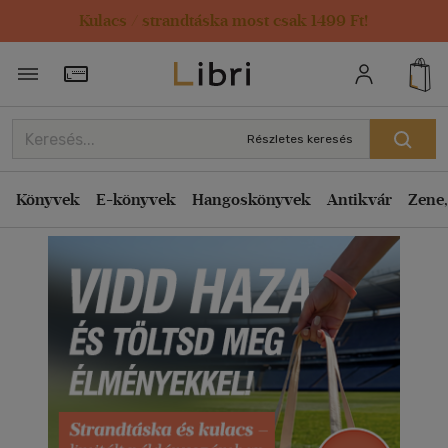
Kulacs / strandtáska most csak 1499 Ft!
Törzsvásárlói Kártya adatai
Részletes keresés
Könyvek
E-könyvek
Hangoskönyvek
Antikvár
Zene,