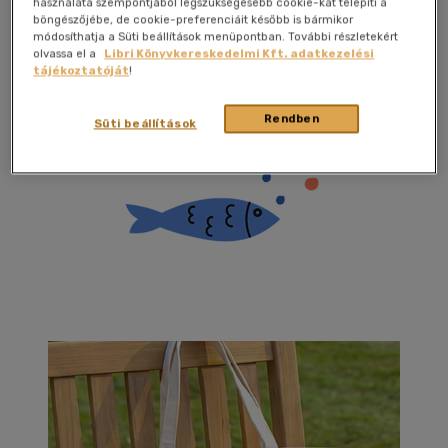
használata szempontjából legszükségesebb cookie-kat telepíti a
böngészőjébe, de cookie-preferenciáit később is bármikor
darabáron!
módosíthatja a Süti beállítások menüpontban. További részletekért
olvassa el a
Libri Könyvkereskedelmi Kft. adatkezelési
Ajánlatunk 2026. június 11-től a készlet erejéig
tájékoztatóját
!
érvényes.
Részletek az
Akciós szabályzatban
Rendben
Süti beállítások