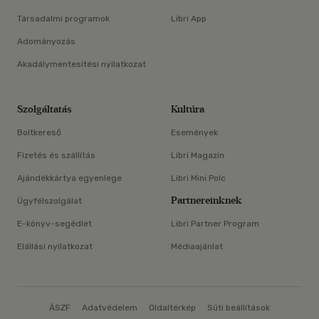
Társadalmi programok
Libri App
Adományozás
Akadálymentesítési nyilatkozat
Szolgáltatás
Kultúra
Boltkereső
Események
Fizetés és szállítás
Libri Magazin
Ajándékkártya egyenlege
Libri Mini Polc
Partnereinknek
Ügyfélszolgálat
E-könyv-segédlet
Libri Partner Program
Elállási nyilatkozat
Médiaajánlat
ÁSZF
Adatvédelem
Oldaltérkép
Süti beállítások