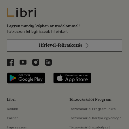
Libri
Legyen mindig képben az irodalommal!
Iratkozzon fel legfrissebb híreinkért!
Hírlevél-feliratkozás
Libri a Facebookon
Libri a Youtube-on
Libri az Instagramon
Libri a LinkedInen
Libri applikáció Szerezd meg: Google P
Libri applikáció 
Libri
Törzsvásárlói Program
Rólunk
Törzsvásárlói Programunkról
Karrier
Törzsvásárlói Kártya egyenlege
Impresszum
Törzsvásárlói szabályzat