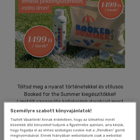
Töltsd meg a nyarat történetekkel és stílusos
Booked for the Summer kiegészítőkkel!
Limitált szezonális kollekciónk darabjait most
extra kedvezményes áron szerezheted meg:
Személyre szabott könyvajánlatok!
vásárolj legalább 10 000 Ft értékben, és 1499
Tisztelt Vásárlónk! Annak érdekében, hogy az ízléséhez minél
Ft-ért választhatsz a strandtáska vagy a
közelebb álló könyveket tudjunk a figyelmébe ajánlani, arra kérjük,
hogy fogadja el az ehhez szükséges cookie-kat a „Rendben” gomb
kulacs közül, 13 990 Ft felett pedig mindkét
megnyomásával. Ennek hiányában weboldalunk csak a weboldal
terméket hazaviheted, szintén 1499 Ft-os