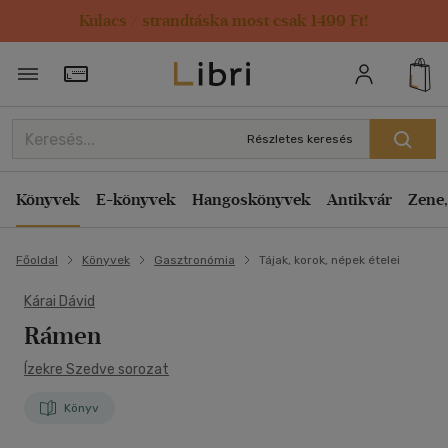
Kulacs / strandtáska most csak 1499 Ft!
Törzsvásárlói Kártya adatai
Részletes keresés
Könyvek
E-könyvek
Hangoskönyvek
Antikvár
Zene,
Főoldal
Könyvek
Gasztronómia
Tájak, korok, népek ételei
Kárai Dávid
Rámen
Ízekre Szedve sorozat
Könyv