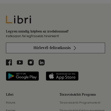
Libri
Legyen mindig képben az irodalommal!
Iratkozzon fel legfrissebb híreinkért!
Hírlevél-feliratkozás
Libri a Facebookon
Libri a Youtube-on
Libri az Instagramon
Libri a LinkedInen
Libri applikáció Szerezd meg: Google P
Libri applikáció 
Libri
Törzsvásárlói Program
Rólunk
Törzsvásárlói Programunkról
Karrier
Törzsvásárlói Kártya egyenlege