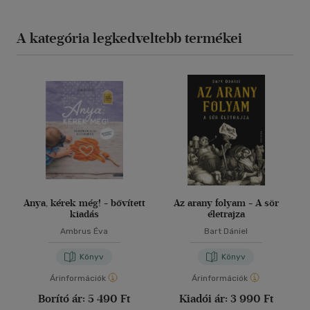
A kategória legkedveltebb termékei
Anya, kérek még! - bővített
Az arany folyam - A sör
kiadás
életrajza
Ambrus Éva
Bart Dániel
Könyv
Könyv
Árinformációk
Árinformációk
Borító ár:
5 490 Ft
Kiadói ár:
3 990 Ft