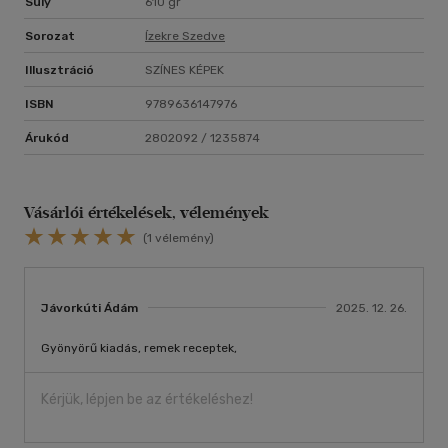
Súly
610 gr
Sorozat
Ízekre Szedve
Illusztráció
SZÍNES KÉPEK
ISBN
9789636147976
Árukód
2802092 / 1235874
Vásárlói értékelések, vélemények
(1 vélemény)
Jávorkúti Ádám
2025. 12. 26.
Gyönyörű kiadás, remek receptek,
Kérjük, lépjen be az értékeléshez!