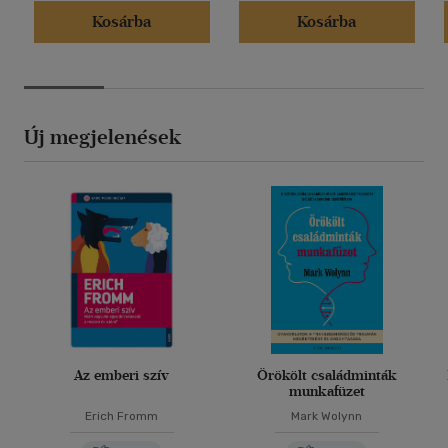
Kosárba
Kosárba
Új megjelenések
Az emberi szív
Örökölt családminták
munkafüzet
Erich Fromm
Mark Wolynn