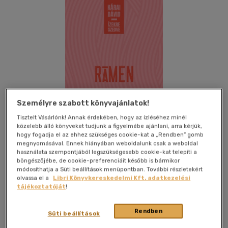
Személyre szabott könyvajánlatok!
Tisztelt Vásárlónk! Annak érdekében, hogy az ízléséhez minél
közelebb álló könyveket tudjunk a figyelmébe ajánlani, arra kérjük,
hogy fogadja el az ehhez szükséges cookie-kat a „Rendben” gomb
megnyomásával. Ennek hiányában weboldalunk csak a weboldal
használata szempontjából legszükségesebb cookie-kat telepíti a
böngészőjébe, de cookie-preferenciáit később is bármikor
módosíthatja a Süti beállítások menüpontban. További részletekért
Kívánságlistához adom
Megosztom
olvassa el a
Libri Könyvkereskedelmi Kft. adatkezelési
tájékoztatóját
!
(1 vélemény)
Rendben
Booklab
|
2025
|
magyar nyelvű
|
flexibilis karton
|
238 oldal
Süti beállítások