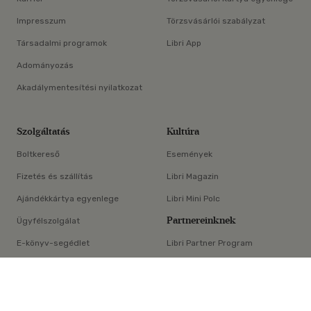
Impresszum
Törzsvásárlói szabályzat
Társadalmi programok
Libri App
Adományozás
Akadálymentesítési nyilatkozat
Szolgáltatás
Kultúra
Boltkereső
Események
Fizetés és szállítás
Libri Magazin
Ajándékkártya egyenlege
Libri Mini Polc
Partnereinknek
Ügyfélszolgálat
E-könyv-segédlet
Libri Partner Program
×
Elállási nyilatkozat
Médiaajánlat