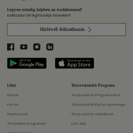
Legyen mindig képben az irodalommal!
Iratkozzon fel legfrissebb híreinkért!
Hírlevél-feliratkozás
Libri a Facebookon
Libri a Youtube-on
Libri az Instagramon
Libri a LinkedInen
Libri applikáció Szerezd meg: Google P
Libri applikáció 
Libri
Törzsvásárlói Program
Rólunk
Törzsvásárlói Programunkról
Karrier
Törzsvásárlói Kártya egyenlege
Impresszum
Törzsvásárlói szabályzat
Társadalmi programok
Libri App