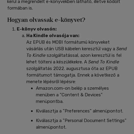
kerül a megrendelt e-könyvekben látható, illetve kódolt
formában is.
Hogyan olvassak e-könyvet?
E-könyv olvasón:
Ha Kindle olvasója van:
Az EPUB és MOBI formátumú könyveket
vásárlás után USB kábelen keresztül vagy a
Send
To Kindle
szolgáltatással, azon keresztül is fel
lehet tölteni a készülékekre.
A
Send To Kindle
szolgáltatás 2022. augusztusa óta az EPUB
formátumot támogatja.
Ennek a következő a
menete lépésről lépésre:
Amazon.com-on belép a személyes
menüben a "Content & Devices"
menüpontba.
Kiválasztja a "Preferences" almenüpontot.
Kiválasztja a "Personal Document Settings"
almenüpontot.