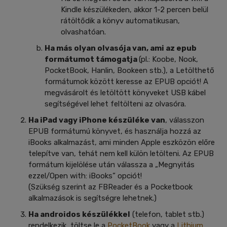
Kindle készülékeden, akkor 1-2 percen belül
rátöltődik a könyv automatikusan,
olvashatóan.
Ha más olyan olvasója van, ami az epub
formátumot támogatja
(pl.: Koobe, Nook,
PocketBook, Hanlin, Bookeen stb.), a Letölthető
formátumok között keresse az EPUB opciót! A
megvásárolt és letöltött könyveket USB kábel
segítségével lehet feltölteni az olvasóra.
Ha iPad vagy iPhone készüléke van
, válasszon
EPUB formátumú könyvet, és használja hozzá az
iBooks alkalmazást, ami minden Apple eszközön előre
telepítve van, tehát nem kell külön letölteni. Az EPUB
formátum kijelölése után válassza a „Megnyitás
ezzel/Open with: iBooks” opciót!
(Szükség szerint az FBReader és a Pocketbook
alkalmazások is segítségre lehetnek.)
Ha androidos készülékkel
(telefon, tablet stb.)
rendelkezik, töltse le a
PocketBook
vagy a
Lithium