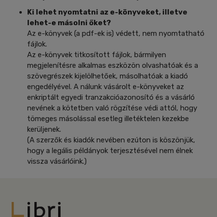
Ki lehet nyomtatni az e-könyveket, illetve
lehet-e másolni őket?
Az e-könyvek (a pdf-ek is) védett, nem nyomtatható
fájlok.
Az e-könyvek titkosított fájlok, bármilyen
megjelenítésre alkalmas eszközön olvashatóak és a
szövegrészek kijelölhetőek, másolhatóak a kiadó
engedélyével. A nálunk vásárolt e-könyveket az
enkriptált egyedi tranzakcióazonosító és a vásárló
nevének a kötetben való rögzítése védi attól, hogy
tömeges másolással esetleg illetéktelen kezekbe
kerüljenek.
(A szerzők és kiadók nevében ezúton is köszönjük,
hogy a legális példányok terjesztésével nem élnek
vissza vásárlóink.)
Libri