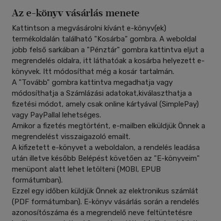
Az e-könyv vásárlás menete
Kattintson a megvásárolni kívánt e-könyv(ek)
termékoldalán található "Kosárba" gombra. A weboldal
jobb felső sarkában a "Pénztár" gombra kattintva eljut a
megrendelés oldalra, itt láthatóak a kosárba helyezett e-
könyvek. Itt módosíthat még a kosár tartalmán.
A "Tovább" gombra kattintva megadhatja vagy
módosíthatja a Számlázási adatokat,kiválaszthatja a
fizetési módot, amely csak online kártyával (SimplePay)
vagy PayPallal lehetséges.
Amikor a fizetés megtörtént, e-mailben elküldjük Önnek a
megrendelést visszaigazoló emailt.
A kifizetett e-könyvet a weboldalon, a rendelés leadása
után illetve később Belépést követően az "E-könyveim"
menüpont alatt lehet letölteni (MOBI, EPUB
formátumban).
Ezzel egy időben küldjük Önnek az elektronikus számlát
(PDF formátumban). E-könyv vásárlás során a rendelés
azonosítószáma és a megrendelő neve feltüntetésre