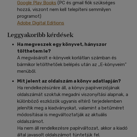
Google Play Books
(PC és gmail fiók szükséges
hozzá, viszont nem kell telepíteni semmilyen
programot)
Adobe Digital Editions
Leggyakoribb kérdések
Ha megveszek egy könyvet, hányszor
tölthetem le?
A megvásárolt e-könyvek korlátlan számban és
bármikor letölthetőek belépés után az „E-könyveim”
menüből.
Mit jelent az oldalszám a könyv adatlapján?
Ha rendelkezésünkre áll, a könyv papírverziójának
oldalszámát szoktuk megadni viszonyítási alapnak, a
különböző eszközök ugyanis eltérő terjedelemben
jelenítik meg a kiadványokat, valamint a betűméret
módosításai is megváltoztatják az aktuális
oldalszámot.
Ha nem áll rendelkezésre papírváltozat, akkor a kiadó
által javasolt oldalszámot tüntetjük fel.