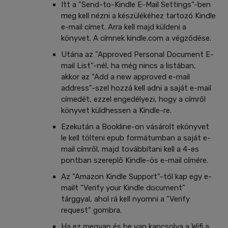
Itt a "Send-to-Kindle E-Mail Settings"-ben
meg kell nézni a készülékéhez tartozó Kindle
e-mail címet. Arra kell majd küldeni a
könyvet. A címnek kindle.com a végződése.
Utána az "Approved Personal Document E-
mail List"-nél, ha még nincs a listában,
akkor az "Add a new approved e-mail
address"-szel hozzá kell adni a saját e-mail
címedét, ezzel engedélyezi, hogy a címről
könyvet küldhessen a Kindle-re.
Ezekután a Bookline-on vásárolt ekönyvet
le kell tölteni epub formátumban a saját e-
mail címről, majd továbbítani kell a 4-es
pontban szereplő Kindle-ös e-mail címére.
Az "Amazon Kindle Support"-tól kap egy e-
mailt "Verify your Kindle document"
tárggyal, ahol rá kell nyomni a "Verify
request" gombra.
Ha ez megvan és be van kapcsolva a Wifi a