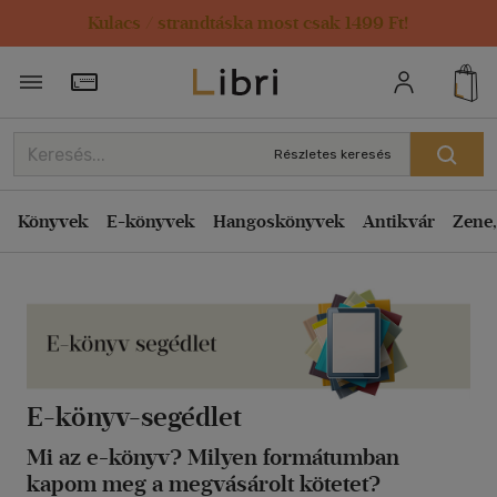
Kulacs / strandtáska most csak 1499 Ft!
Törzsvásárlói Kártya adatai
Részletes keresés
Könyvek
E-könyvek
Hangoskönyvek
Antikvár
Zene,
E-könyv-segédlet
Mi az e-könyv? Milyen formátumban
kapom meg a megvásárolt kötetet?