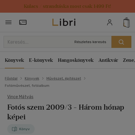
Kulacs / strandtáska most csak 1499 Ft!
Törzsvásárlói Kártya adatai
Részletes keresés
Könyvek
E-könyvek
Hangoskönyvek
Antikvár
Zene,
Főoldal
Könyvek
Művészet, építészet
Fotóművészet, fotóalbum
Vince Mátyás
Fotós szem 2009/3
- Három hónap
képei
Könyv