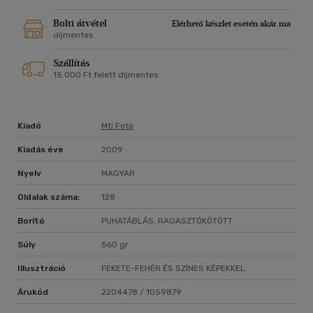
Bolti átvétel
Elérhető készlet esetén akár ma
díjmentes
Szállítás
15 000 Ft felett díjmentes
Kiadó
Mti Fotó
Kiadás éve
2009
Nyelv
MAGYAR
Oldalak száma:
128
Borító
PUHATÁBLÁS, RAGASZTÓKÖTÖTT
Súly
560 gr
Illusztráció
FEKETE-FEHÉR ÉS SZÍNES KÉPEKKEL
Árukód
2204478 / 1059879