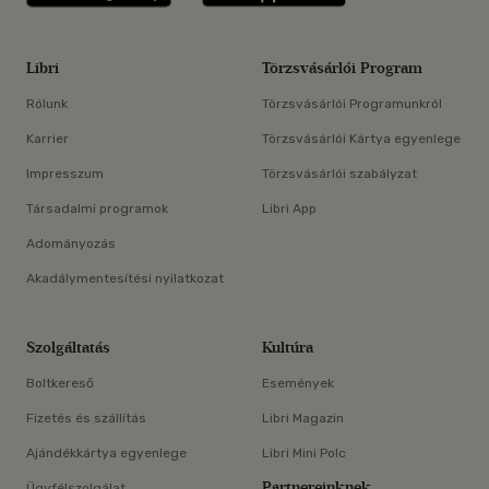
Libri
Törzsvásárlói Program
Rólunk
Törzsvásárlói Programunkról
Karrier
Törzsvásárlói Kártya egyenlege
Impresszum
Törzsvásárlói szabályzat
Társadalmi programok
Libri App
Adományozás
Akadálymentesítési nyilatkozat
Szolgáltatás
Kultúra
Boltkereső
Események
Fizetés és szállítás
Libri Magazin
Ajándékkártya egyenlege
Libri Mini Polc
Partnereinknek
Ügyfélszolgálat