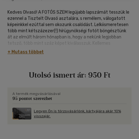
Kedves Olvasó! A FOTÓS SZEM legújabb lapszámát tesszük le
ezennel a Tisztelt Olvasó asztalára, s remélem, válogatott
képeinkkel ezúttal sem okozunk csalódást. Lelkiismeretesen
több mint kétszázezer(!) hírügynökségi fotót böngésztünk
át az elmúlt három hónapban is, hogy a nekünk legjobban
tetsző, több mint száz képet kiválasszuk. Kellemes
böngészést kívánok a kiváló képek között! - Vince Mátyás
+ Mutass többet
Utolsó ismert ár:
950 Ft
A termék megvásárlásával
95 pontot szerezhet
Legyen Ön is törzsvásárlónk, kártyájára akár 10%
visszajár.