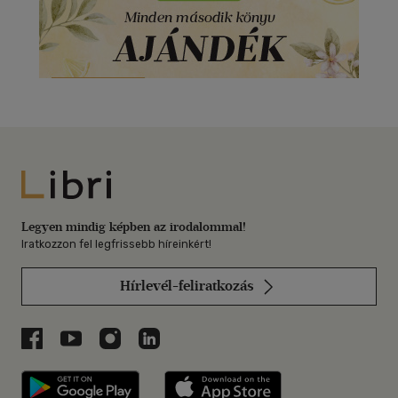
Libri
Legyen mindig képben az irodalommal!
Iratkozzon fel legfrissebb híreinkért!
Hírlevél-feliratkozás
Libri a Facebookon
Libri a Youtube-on
Libri az Instagramon
Libri a LinkedInen
Libri applikáció Szerezd meg: Google P
Libri applikáció 