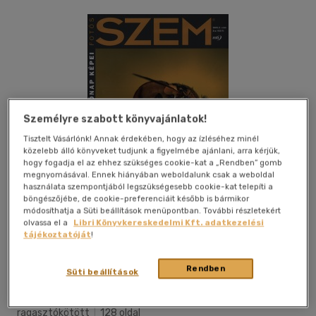
Személyre szabott könyvajánlatok!
Tisztelt Vásárlónk! Annak érdekében, hogy az ízléséhez minél
közelebb álló könyveket tudjunk a figyelmébe ajánlani, arra kérjük,
hogy fogadja el az ehhez szükséges cookie-kat a „Rendben” gomb
megnyomásával. Ennek hiányában weboldalunk csak a weboldal
használata szempontjából legszükségesebb cookie-kat telepíti a
böngészőjébe, de cookie-preferenciáit később is bármikor
módosíthatja a Süti beállítások menüpontban. További részletekért
olvassa el a
Libri Könyvkereskedelmi Kft. adatkezelési
tájékoztatóját
!
Kívánságlistához adom
Megosztom
Rendben
Süti beállítások
Mti Fotó
|
2009
|
magyar nyelvű
|
puhatáblás,
ragasztókötött
|
128 oldal