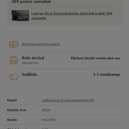
499 pontot szerezhet
kibontakoztatásáért vállalt felelősség és a minket éltető
közösséghez való hazatalálás jelenti. Szendi részletesen
Legyen Ön is törzsvásárlónk, kártyájára akár 10%
bemutatja a boldogság evolúcióját és pszichológiáját, de
visszajár.
gyakorlati útmutatást is nyújt olvasójának. Ugyanis soha nem
késő! A boldogság képesség, amely mindannyiunkban ott
szunnyad - vegyük kezünkbe a sorsunkat, és tanuljunk meg
élni vele!
Bolti készletinformáció
Bolti átvétel
Elérhető készlet esetén akár ma
díjmentes
Szállítás
1-3 munkanap
Kiadó
Jaffa Kiadó És Kereskedelmi Kft
Kiadás éve
2026
Nyelv
MAGYAR