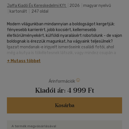
Jaffa Kiadó És Kereskedelmi Kft
|
2026
|
magyar nyelvű
|
kartonált
|
247 oldal
Modern világunkban mindannyian a boldogságot kergetjük:
fényesebb karrierért, jobb kocsiért, kellemesebb
életkörülményekért, külföldi nyaralásért robotolunk - de vajon
boldognak is érezzük magunkat, ha vágyaink teljesülnek?
Igazat mondanak-e irigyelt ismerőseink családi fotói, ahol
még a kutya is tökéletesnek látszik, vagy mindez csupán a
látszat?
+ Mutass többet
Szendi Gábor szerint az élvezetközpontú, anyagias
boldogságeszmény elszakadt attól az evolúció során
kialakult és mindannyiunkban meglévő, bonyolult és gazdag
Árinformációk
élménytől, amely az akadályokkal való megküzdés
eredménye, a boldogság igazi kulcsa. A boldogság ugyanis
Kiadói ár:
4 999 Ft
nem tétlen pihenés, hanem folytonos úton lét: áldozatos
munka, kétség és remény, elismertség és mellőzöttség, siker
és kudarc váltakozása.
Kosárba
Az Értelmes szenvedés: a boldogság az agykutatás, a
genetika és az antropológia eredményeire támaszkodva
bizonyítja be, hogy a boldogságot a saját küldetésünk
A termék megvásárlásával
felismerése, a sorsunkban rejlő lehetőségek