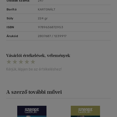
Oldalak száma:
247
Borító
KARTONÁLT
Súly
224 gr
ISBN
9789636872953
Árukód
2807687 / 1239917
Vásárlói értékelések, vélemények
Kérjük, lépjen be az értékeléshez!
A szerző további művei