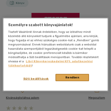
Könyv
Személyre szabott könyvajánlatok!
Tisztelt Vásárlónk! Annak érdekében, hogy az ízléséhez minél
közelebb álló könyveket tudjunk a figyelmébe ajánlani, arra kérjük,
hogy fogadja el az ehhez szükséges cookie-kat a „Rendben” gomb
megnyomásával. Ennek hiányában weboldalunk csak a weboldal
használata szempontjából legszükségesebb cookie-kat telepíti a
böngészőjébe, de cookie-preferenciáit később is bármikor
módosíthatja a Süti beállítások menüpontban. További részletekért
olvassa el a
Libri Könyvkereskedelmi Kft. adatkezelési
tájékoztatóját
!
Rendben
Süti beállítások
Kívánságlistához adom
Megosztom