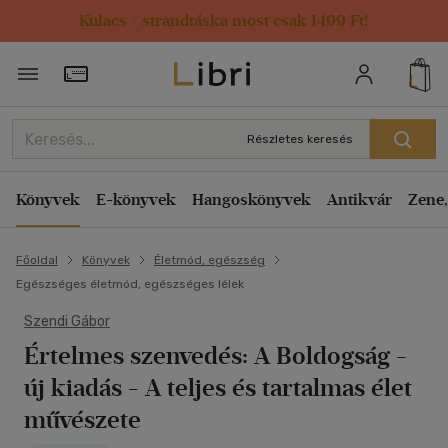
Kulacs / strandtáska most csak 1499 Ft!
Törzsvásárlói Kártya adatai
Részletes keresés
Könyvek
E-könyvek
Hangoskönyvek
Antikvár
Zene,
Főoldal
Könyvek
Életmód, egészség
Egészséges életmód, egészséges lélek
Szendi Gábor
Értelmes szenvedés: A Boldogság -
új kiadás
- A teljes és tartalmas élet
művészete