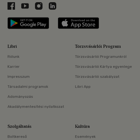
Libri a Facebookon
Libri a Youtube-on
Libri az Instagramon
Libri a LinkedInen
Libri applikáció Szerezd meg: Google P
Libri applikáció 
Libri
Törzsvásárlói Program
Rólunk
Törzsvásárlói Programunkról
Karrier
Törzsvásárlói Kártya egyenlege
Impresszum
Törzsvásárlói szabályzat
Társadalmi programok
Libri App
Adományozás
Akadálymentesítési nyilatkozat
Szolgáltatás
Kultúra
Boltkereső
Események