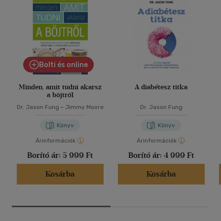
Bolti és online
Minden, amit tudni akarsz
A diabétesz titka
a böjtről
Dr. Jason Fung
-
Jimmy Moore
Dr. Jason Fung
Könyv
Könyv
Árinformációk
Árinformációk
Borító ár:
5 999 Ft
Borító ár:
4 999 Ft
Kosárba
Kosárba