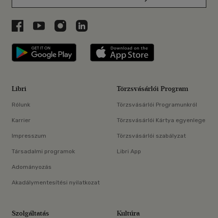
Libri a Facebookon
Libri a Youtube-on
Libri az Instagramon
Libri a LinkedInen
Libri applikáció Szerezd meg: Google P
Libri applikáció 
Libri
Törzsvásárlói Program
Rólunk
Törzsvásárlói Programunkról
Karrier
Törzsvásárlói Kártya egyenlege
Impresszum
Törzsvásárlói szabályzat
Társadalmi programok
Libri App
Adományozás
Akadálymentesítési nyilatkozat
Szolgáltatás
Kultúra