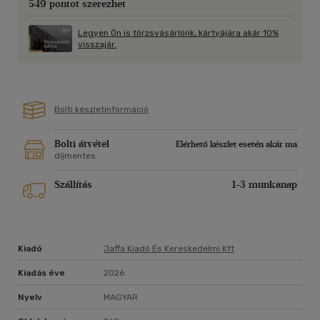
549 pontot szerezhet
fel. Jason Fung könyve nem azt kérdezi, hogyan együnk
kevesebbet, hanem azt, miért vagyunk állandóan éhesek.
Legyen Ön is törzsvásárlónk, kártyájára akár 10%
Lebontja a kalóriák köré épített mítoszokat, és helyettük
visszajár.
valódi, hormonális és idegrendszeri magyarázatot ad az
evésre. Ritka az olyan egészségkönyv, amely egyszerre
ennyire gyakorlatias, olvasmányos és tudományosan
megalapozott." - Lakatos Péter életminőség coach,
Bolti készletinformáció
Kortalanul.hu
Bolti átvétel
Elérhető készlet esetén akár ma
díjmentes
Szállítás
1-3 munkanap
Kiadó
Jaffa Kiadó És Kereskedelmi Kft
Kiadás éve
2026
Nyelv
MAGYAR