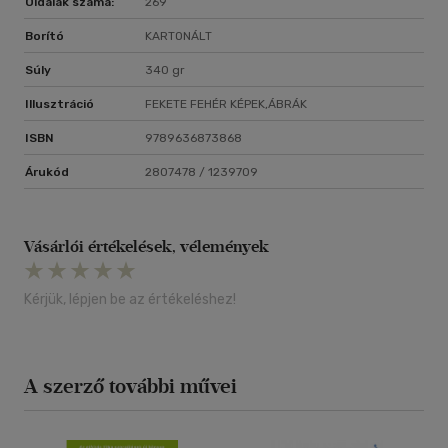
Oldalak száma:
269
Borító
KARTONÁLT
Súly
340 gr
Illusztráció
FEKETE FEHÉR KÉPEK,ÁBRÁK
ISBN
9789636873868
Árukód
2807478 / 1239709
Vásárlói értékelések, vélemények
Kérjük, lépjen be az értékeléshez!
A szerző további művei