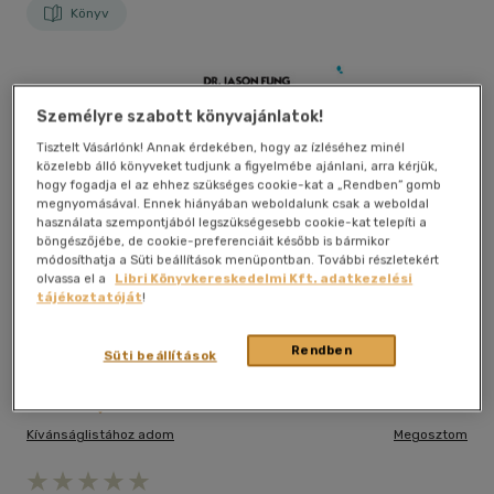
Könyv
Személyre szabott könyvajánlatok!
Tisztelt Vásárlónk! Annak érdekében, hogy az ízléséhez minél
közelebb álló könyveket tudjunk a figyelmébe ajánlani, arra kérjük,
hogy fogadja el az ehhez szükséges cookie-kat a „Rendben” gomb
megnyomásával. Ennek hiányában weboldalunk csak a weboldal
használata szempontjából legszükségesebb cookie-kat telepíti a
böngészőjébe, de cookie-preferenciáit később is bármikor
módosíthatja a Süti beállítások menüpontban. További részletekért
olvassa el a
Libri Könyvkereskedelmi Kft. adatkezelési
tájékoztatóját
!
Rendben
Süti beállítások
Kívánságlistához adom
Megosztom