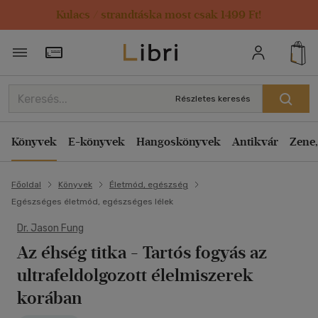
Kulacs / strandtáska most csak 1499 Ft!
Törzsvásárlói Kártya adatai
Részletes keresés
Könyvek
E-könyvek
Hangoskönyvek
Antikvár
Zene,
Főoldal
Könyvek
Életmód, egészség
Egészséges életmód, egészséges lélek
Dr. Jason Fung
Az éhség titka
- Tartós fogyás az
ultrafeldolgozott élelmiszerek
korában