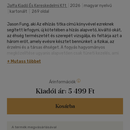
Jaffa Kiadó És Kereskedelmi Kft
|
2026
|
magyar nyelvű
|
kartonált
|
269 oldal
Jason Fung, aki Az elhízás titka című könyvével ezreknek
segített lefogyni, új kötetében a hízás alapvető, kiváltó okát,
az éhség természetét és szerepét vizsgálja, és feltárja azt a
három erőt, amely evésre késztet bennünket: a fizikai, az
érzelmi és a társas éhséget. A fogyás hagyományos
megközelítése ugyanis alapvetően csak tüneti kezelés, ami
nem jelent tartós sikert. A tartós siker kulcsa ugyanis az
+ Mutass többet
éhségérzet kezelése, hiszen ezen keresztül tudjuk
megváltoztatni azt a biológiai beállítási pontot, amely
meghatározza, mennyi zsírt igyekszik a szervezet
Árinformációk
megtartani.
A könyv három aranyszabállyal és ötven gyakorlati tanáccsal
Kiadói ár:
5 499 Ft
segít felismerni és kezelni az éhséget: megtanítja, hogyan
szakítsd meg az érzelmi evés körforgását, hogyan lassítsd az
emésztést, és hogyan állj ellen a folyamatos evésre
Kosárba
ösztönző társas nyomásnak. Segítségével nemcsak a
fogyás, hanem az elért eredmény megtartása is sikerülni fog.
A termék megvásárlásával
"A legtöbb fogyókúra azért bukik el, mert rossz kérdést tesz