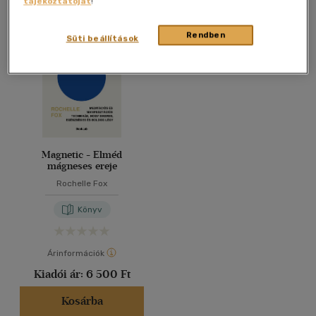
tájékoztatóját
!
Összesen
1
db
40 db / oldal
Rendben
Süti beállítások
Alkalmaz
Magnetic - Elméd
mágneses ereje
Rochelle Fox
Könyv
Árinformációk
Kiadói ár:
6 500 Ft
Kosárba