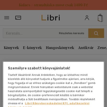
Kulacs / strandtáska most csak 1499 Ft!
Rendezés
Törzsvásárlói Kártya adatai
Rendezés
Kiadás éve szerint csökkenő
Részletes keresés
Kiadás éve szerint növekvő
Ár szerint csökkenő
Könyvek
E-könyvek
Hangoskönyvek
Antikvár
Zene,
Ár szerint növekvő
Rochelle Fox
Eladott darabszám szerint csökkenő
Személyre szabott könyvajánlatok!
Eladott darabszám szerint növekvő
Tisztelt Vásárlónk! Annak érdekében, hogy az ízléséhez minél
Cím szerint A-Z
közelebb álló könyveket tudjunk a figyelmébe ajánlani, arra kérjük,
Művei
hogy fogadja el az ehhez szükséges cookie-kat a „Rendben” gomb
Szerző szerint A-Z
megnyomásával. Ennek hiányában weboldalunk csak a weboldal
használata szempontjából legszükségesebb cookie-kat telepíti a
Szűrés
Rendezés
böngészőjébe, de cookie-preferenciáit később is bármikor
Megjelenítés
módosíthatja a Süti beállítások menüpontban. További részletekért
olvassa el a
Libri Könyvkereskedelmi Kft. adatkezelési
20 db / oldal