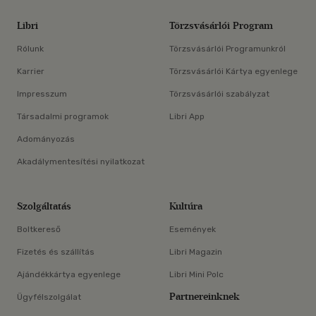
Libri
Törzsvásárlói Program
Rólunk
Törzsvásárlói Programunkról
Karrier
Törzsvásárlói Kártya egyenlege
Impresszum
Törzsvásárlói szabályzat
Társadalmi programok
Libri App
Adományozás
Akadálymentesítési nyilatkozat
Szolgáltatás
Kultúra
Boltkereső
Események
Fizetés és szállítás
Libri Magazin
Ajándékkártya egyenlege
Libri Mini Polc
Partnereinknek
Ügyfélszolgálat