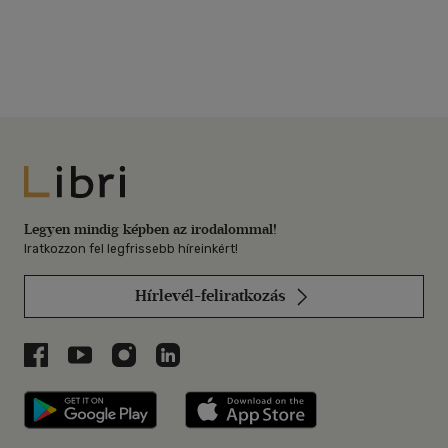
Libri
Legyen mindig képben az irodalommal!
Iratkozzon fel legfrissebb híreinkért!
Hírlevél-feliratkozás
Libri a Facebookon
Libri a Youtube-on
Libri az Instagramon
Libri a LinkedInen
Libri applikáció Szerezd meg: Google P
Libri applikáció 