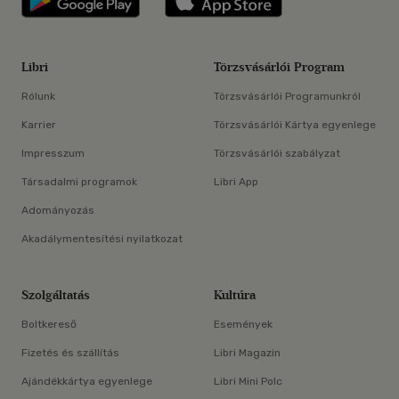
Libri
Törzsvásárlói Program
Rólunk
Törzsvásárlói Programunkról
Karrier
Törzsvásárlói Kártya egyenlege
Impresszum
Törzsvásárlói szabályzat
Társadalmi programok
Libri App
Adományozás
Akadálymentesítési nyilatkozat
Szolgáltatás
Kultúra
Boltkereső
Események
Fizetés és szállítás
Libri Magazin
Ajándékkártya egyenlege
Libri Mini Polc