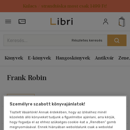
Kulacs / strandtáska most csak 1499 Ft!
Rendezés
Törzsvásárlói Kártya adatai
Rendezés
Kiadás éve szerint csökkenő
Részletes keresés
Kiadás éve szerint növekvő
Ár szerint csökkenő
Könyvek
E-könyvek
Hangoskönyvek
Antikvár
Zene,
Ár szerint növekvő
Frank Robin
Eladott darabszám szerint csökkenő
Eladott darabszám szerint növekvő
Cím szerint A-Z
Művei
Szerző szerint A-Z
Személyre szabott könyvajánlatok!
Tisztelt Vásárlónk! Annak érdekében, hogy az ízléséhez minél
Szűrés
Rendezés
közelebb álló könyveket tudjunk a figyelmébe ajánlani, arra kérjük,
Megjelenítés
hogy fogadja el az ehhez szükséges cookie-kat a „Rendben” gomb
megnyomásával. Ennek hiányában weboldalunk csak a weboldal
20 db / oldal