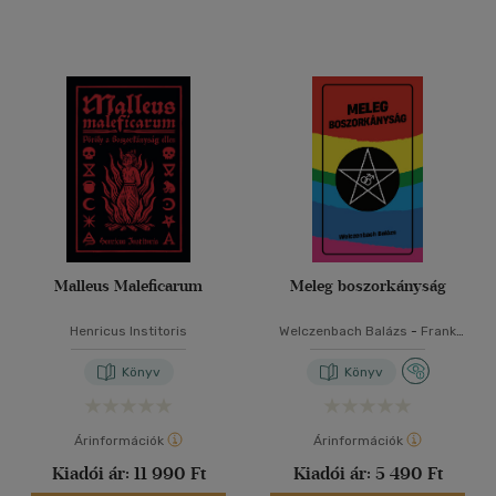
Malleus Maleficarum
Meleg boszorkányság
Henricus Institoris
Welczenbach Balázs
-
Frank
Robin
Könyv
Könyv
Árinformációk
Árinformációk
Kiadói ár:
11 990 Ft
Kiadói ár:
5 490 Ft