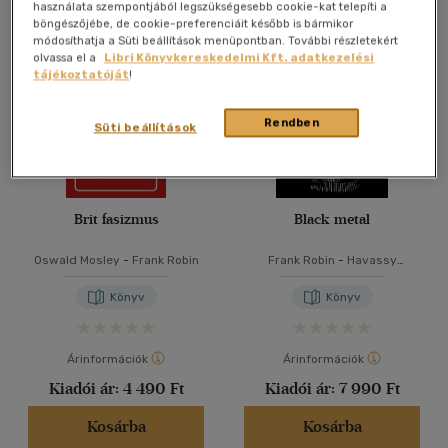
Összesen
4
db
használata szempontjából legszükségesebb cookie-kat telepíti a
böngészőjébe, de cookie-preferenciáit később is bármikor
40 db / oldal
módosíthatja a Süti beállítások menüpontban. További részletekért
olvassa el a
Libri Könyvkereskedelmi Kft. adatkezelési
tájékoztatóját
!
Alkalmaz
Rendben
Süti beállítások
Brit fasizmus
Black metal
Oswald Mosley
-
Frank Robin
Frank Robin
-
Havassy
Gergely
-
Welczenbach Balázs
Könyv
Könyv
Árinformációk
Árinformációk
Kiadói ár:
4 490 Ft
Kiadói ár:
7 990 Ft
Kosárba
Kosárba