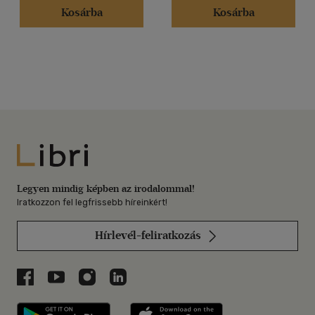
Kosárba
Kosárba
Libri
Legyen mindig képben az irodalommal!
Iratkozzon fel legfrissebb híreinkért!
Hírlevél-feliratkozás
Libri a Facebookon
Libri a Youtube-on
Libri az Instagramon
Libri a LinkedInen
Libri applikáció Szerezd meg: Google P
Libri applikáció 