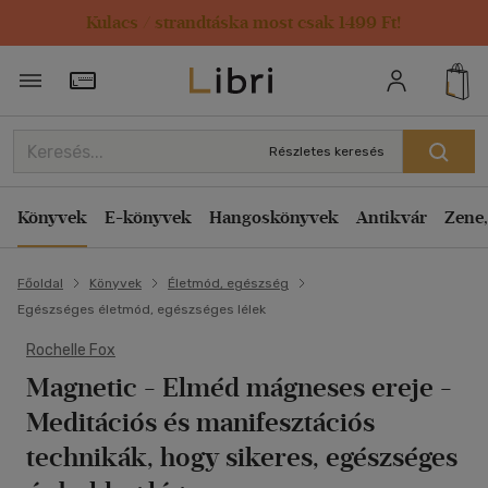
Kulacs / strandtáska most csak 1499 Ft!
Törzsvásárlói Kártya adatai
Részletes keresés
Könyvek
E-könyvek
Hangoskönyvek
Antikvár
Zene,
Főoldal
Könyvek
Életmód, egészség
Egészséges életmód, egészséges lélek
Rochelle Fox
Magnetic - Elméd mágneses ereje
-
Meditációs és manifesztációs
technikák, hogy sikeres, egészséges