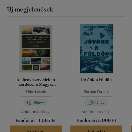
Új megjelenések
A környezetvédelem
Jövőnk a Földön
kérdései a Magyar
Honvédségben
Földi László
Jordán Ferenc
Könyv
Könyv
Árinformációk
Árinformációk
Kiadói ár:
4 095 Ft
Kiadói ár:
5 999 Ft
Kosárba
Kosárba