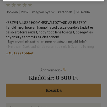
Booklab
|
2026
|
magyar nyelvű
|
kartonált
|
284 oldal
KÉSZEN ÁLLSZ? HOGY MEGVÁLTOZTASD AZ ÉLETED?
Tanuld meg, hogyan hangolhatod össze gondolataidat és
belső erőforrásaidat, hogy több lehetőséget, bőséget és
egyensúlyt teremts az életedben!
- Úgy érzed, elakadtál, és nem haladsz a céljaid felé?
- Mintha mások tudnának valamit az életről, amit te még
nem?
+ Mutass többet
- A válasz azonban nem kívül van - hanem benned.
FEDEZD FEL A TUDATALATTI EREJÉT!
Árinformációk
Mindannyiunkban ott rejlik egy hatalmas belső erőforrás: a
tudatalattink. Ha megtanulunk kapcsolatba lépni vele,
Kiadói ár:
6 500 Ft
támogat bennünket a lehetőségek, a bőség és a belső
nyugalom megteremtésében.
Kosárba
HANGOLD AZ ELMÉD A SIKERRE!
Rochelle Fox meditációs oktató és a Mindspo alapítója ebben
a gyakorlatias és inspiráló könyvében olyan egyszerű