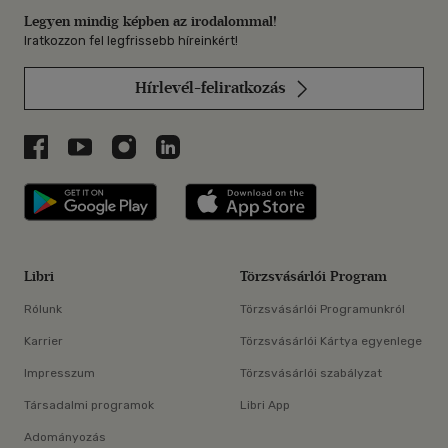
Legyen mindig képben az irodalommal!
Iratkozzon fel legfrissebb híreinkért!
Hírlevél-feliratkozás
Libri a Facebookon
Libri a Youtube-on
Libri az Instagramon
Libri a LinkedInen
Libri applikáció Szerezd meg: Google P
Libri applikáció 
Libri
Törzsvásárlói Program
Rólunk
Törzsvásárlói Programunkról
Karrier
Törzsvásárlói Kártya egyenlege
Impresszum
Törzsvásárlói szabályzat
Társadalmi programok
Libri App
Adományozás