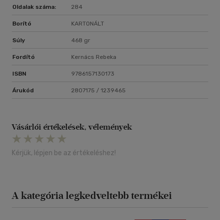
Oldalak száma:
284
Borító
KARTONÁLT
Súly
468 gr
Fordító
Kernács Rebeka
ISBN
9786157130173
Árukód
2807175 / 1239465
Vásárlói értékelések, vélemények
Kérjük, lépjen be az értékeléshez!
A kategória legkedveltebb termékei