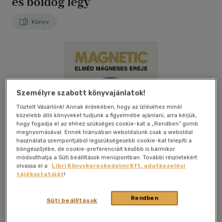
és boldog légy
Könyv
Személyre szabott könyvajánlatok!
Tisztelt Vásárlónk! Annak érdekében, hogy az ízléséhez minél
közelebb álló könyveket tudjunk a figyelmébe ajánlani, arra kérjük,
hogy fogadja el az ehhez szükséges cookie-kat a „Rendben” gomb
megnyomásával. Ennek hiányában weboldalunk csak a weboldal
használata szempontjából legszükségesebb cookie-kat telepíti a
böngészőjébe, de cookie-preferenciáit később is bármikor
módosíthatja a Süti beállítások menüpontban. További részletekért
olvassa el a
Libri Könyvkereskedelmi Kft. adatkezelési
tájékoztatóját
!
Rendben
Süti beállítások
Kívánságlistához adom
Megosztom