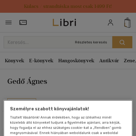
Kulacs / strandtáska most csak 1499 Ft!
Rendezés
Törzsvásárlói Kártya adatai
Rendezés
Kiadás éve szerint csökkenő
Részletes keresés
Kiadás éve szerint növekvő
Ár szerint csökkenő
Könyvek
E-könyvek
Hangoskönyvek
Antikvár
Zene,
Ár szerint növekvő
Gedő Ágnes
Eladott darabszám szerint csökkenő
Eladott darabszám szerint növekvő
Cím szerint A-Z
Művei
Szerző szerint A-Z
Személyre szabott könyvajánlatok!
Tisztelt Vásárlónk! Annak érdekében, hogy az ízléséhez minél
Szűrés
Rendezés
közelebb álló könyveket tudjunk a figyelmébe ajánlani, arra kérjük,
Megjelenítés
hogy fogadja el az ehhez szükséges cookie-kat a „Rendben” gomb
megnyomásával. Ennek hiányában weboldalunk csak a weboldal
20 db / oldal