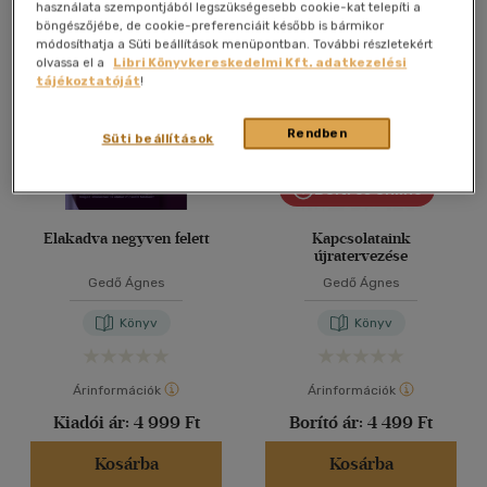
Összesen
3
db
használata szempontjából legszükségesebb cookie-kat telepíti a
böngészőjébe, de cookie-preferenciáit később is bármikor
40 db / oldal
módosíthatja a Süti beállítások menüpontban. További részletekért
olvassa el a
Libri Könyvkereskedelmi Kft. adatkezelési
tájékoztatóját
!
Alkalmaz
Rendben
Süti beállítások
Bolti és online
Elakadva negyven felett
Kapcsolataink
újratervezése
Gedő Ágnes
Gedő Ágnes
Könyv
Könyv
Árinformációk
Árinformációk
Kiadói ár:
4 999 Ft
Borító ár:
4 499 Ft
Kosárba
Kosárba