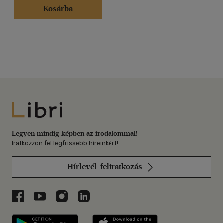
Kosárba
Libri
Legyen mindig képben az irodalommal!
Iratkozzon fel legfrissebb híreinkért!
Hírlevél-feliratkozás
Libri a Facebookon
Libri a Youtube-on
Libri az Instagramon
Libri a LinkedInen
Libri applikáció Szerezd meg: Google P
Libri applikáció 