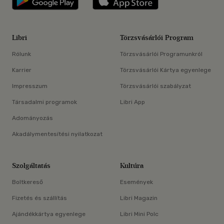
Libri
Törzsvásárlói Program
Rólunk
Törzsvásárlói Programunkról
Karrier
Törzsvásárlói Kártya egyenlege
Impresszum
Törzsvásárlói szabályzat
Társadalmi programok
Libri App
Adományozás
Akadálymentesítési nyilatkozat
Szolgáltatás
Kultúra
Boltkereső
Események
Fizetés és szállítás
Libri Magazin
Ajándékkártya egyenlege
Libri Mini Polc