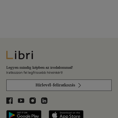
Libri
Legyen mindig képben az irodalommal!
Iratkozzon fel legfrissebb híreinkért!
Hírlevél-feliratkozás
Libri a Facebookon
Libri a Youtube-on
Libri az Instagramon
Libri a LinkedInen
Libri applikáció Szerezd meg: Google P
Libri applikáció 