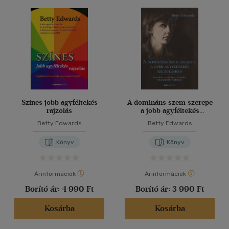
Színes jobb agyféltekés
A domináns szem szerepe
rajzolás
a jobb agyféltekés
rajzolásban
Betty Edwards
Betty Edwards
Könyv
Könyv
Árinformációk
Árinformációk
Borító ár:
4 990 Ft
Borító ár:
3 990 Ft
Kosárba
Kosárba