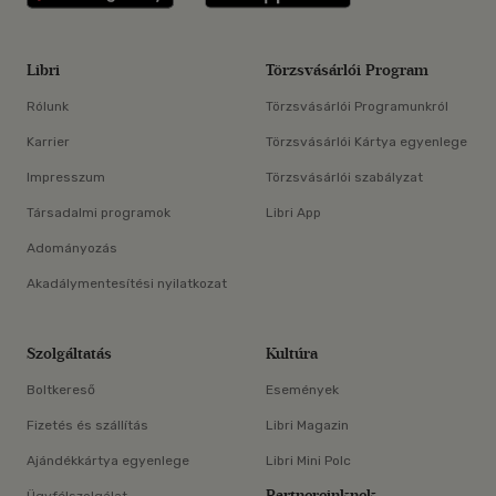
Libri
Törzsvásárlói Program
Rólunk
Törzsvásárlói Programunkról
Karrier
Törzsvásárlói Kártya egyenlege
Impresszum
Törzsvásárlói szabályzat
Társadalmi programok
Libri App
Adományozás
Akadálymentesítési nyilatkozat
Szolgáltatás
Kultúra
Boltkereső
Események
Fizetés és szállítás
Libri Magazin
Ajándékkártya egyenlege
Libri Mini Polc
Partnereinknek