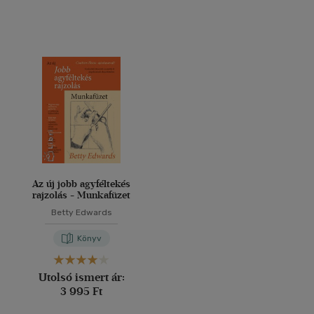
Az új jobb agyféltekés
rajzolás - Munkafüzet
Betty Edwards
Könyv
Utolsó ismert ár:
3 995 Ft