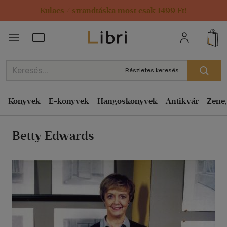
Kulacs / strandtáska most csak 1499 Ft!
Rendezés
Törzsvásárlói Kártya adatai
Rendezés
Kiadás éve szerint csökkenő
Részletes keresés
Kiadás éve szerint növekvő
Ár szerint csökkenő
Könyvek
E-könyvek
Hangoskönyvek
Antikvár
Zene,
Ár szerint növekvő
Betty Edwards
Eladott darabszám szerint csökkenő
Eladott darabszám szerint növekvő
Cím szerint A-Z
Szerző szerint A-Z
Megjelenítés
20 db / oldal