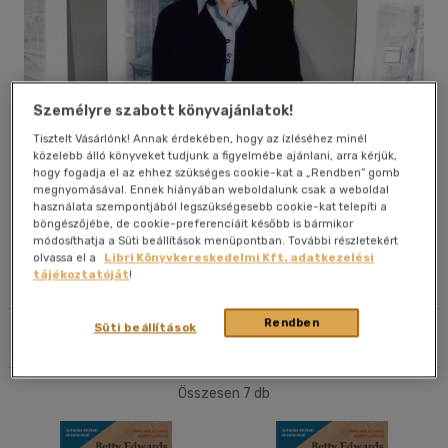
40 db / oldal
Alkalmaz
Személyre szabott könyvajánlatok!
Tisztelt Vásárlónk! Annak érdekében, hogy az ízléséhez minél
közelebb álló könyveket tudjunk a figyelmébe ajánlani, arra kérjük,
hogy fogadja el az ehhez szükséges cookie-kat a „Rendben” gomb
Művei
megnyomásával. Ennek hiányában weboldalunk csak a weboldal
használata szempontjából legszükségesebb cookie-kat telepíti a
böngészőjébe, de cookie-preferenciáit később is bármikor
Életrajz
módosíthatja a Süti beállítások menüpontban. További részletekért
olvassa el a
Libri Könyvkereskedelmi Kft. adatkezelési
tájékoztatóját
!
Olvasói vélemények
Rendben
Süti beállítások
Szűrés
Rendezés
Összesen
7
db