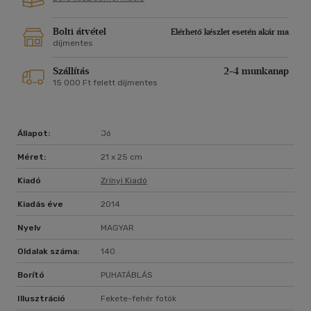
Bolti átvétel
Elérhető készlet esetén akár ma
díjmentes
Szállítás
2-4 munkanap
15 000 Ft felett díjmentes
Állapot:
Jó
Méret:
21 x 25 cm
Kiadó
Zrínyi Kiadó
Kiadás éve
2014
Nyelv
MAGYAR
Oldalak száma:
140
Borító
PUHATÁBLÁS
Illusztráció
Fekete-fehér fotók