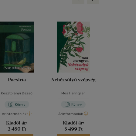
Pacsirta
Nehézsúlyú szépség
Toxic Relat
Kosztolányi Dezső
Moa Herngren
Krisztian K
Könyv
Könyv
Kön
Árinformációk
Árinformációk
Árinformáci
Kiadói ár:
Kiadói ár:
Kiadói 
2 480 Ft
5 499 Ft
4 990 