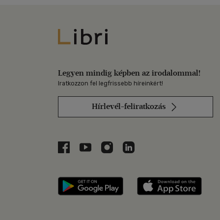
Libri
Legyen mindig képben az irodalommal!
Iratkozzon fel legfrissebb híreinkért!
Hírlevél-feliratkozás
Libri a Facebookon
Libri a Youtube-on
Libri az Instagramon
Libri a LinkedInen
Libri applikáció Szerezd m
Libri