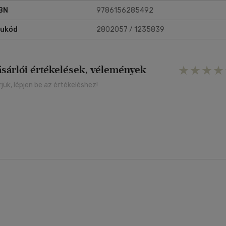
BN
9786156285492
rukód
2802057 / 1235839
ásárlói értékelések, vélemények
rjük, lépjen be az értékeléshez!