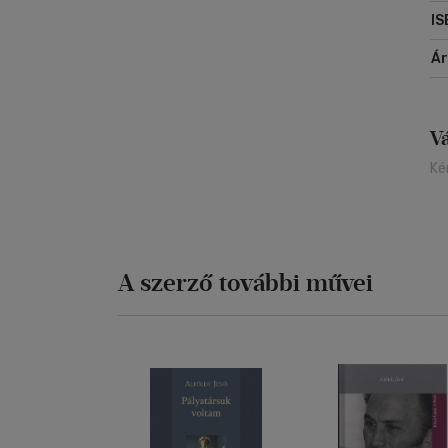
IS
Á
V
Ké
A szerző további művei