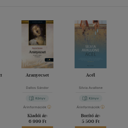
t
Aranyecset
Acél
Dallos Sándor
Silvia Avallone
Könyv
Könyv
Árinformációk
Árinformációk
Kiadói ár:
Borító ár:
6 999 Ft
5 500 Ft