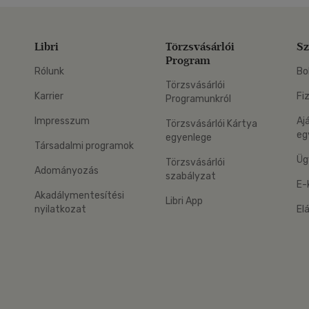
Libri
Törzsvásárlói
Sz
Program
Rólunk
Bo
Törzsvásárlói
Karrier
Fi
Programunkról
Impresszum
Aj
Törzsvásárlói Kártya
eg
egyenlege
Társadalmi programok
Üg
Törzsvásárlói
Adományozás
szabályzat
E-
Akadálymentesítési
Libri App
nyilatkozat
El
eg: Google Play
 applikáció Letölthető az App Store-ból