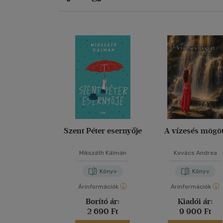
Szent Péter esernyője
A vízesés mögöt
Mikszáth Kálmán
Kovács Andrea
Könyv
Könyv
Árinformációk
Árinformációk
Borító ár:
Kiadói ár:
2 690 Ft
9 900 Ft