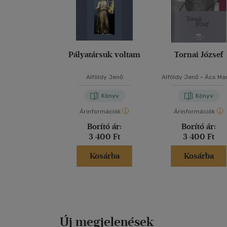
Pályatársuk voltam
Tornai József
Alföldy Jenő
Alföldy Jenő
-
Ács Mar
Könyv
Könyv
Árinformációk
Árinformációk
Borító ár:
Borító ár:
3 400 Ft
3 400 Ft
Kosárba
Kosárba
Új megjelenések