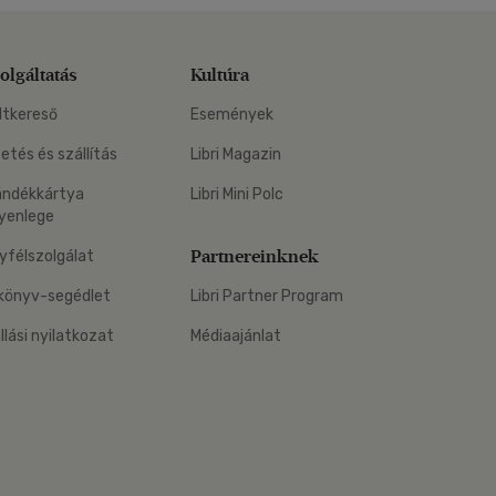
olgáltatás
Kultúra
ltkereső
Események
zetés és szállítás
Libri Magazin
ándékkártya
Libri Mini Polc
yenlege
Partnereinknek
yfélszolgálat
könyv-segédlet
Libri Partner Program
állási nyilatkozat
Médiaajánlat