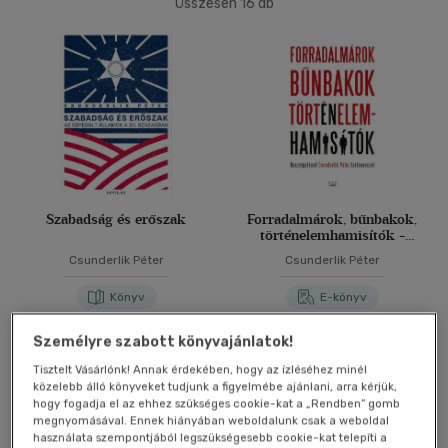
Összesen
16
db
40 db / oldal
Alkalmaz
Szabadság és erőszak
Forradalmárok, bűnbakok,
történelemhamisítók -
Beszélgetések Csunderlik
Csunderlik Péter
Csunderlik Péter
Péter történésszel
Könyv
E-könyv
Személyre szabott könyvajánlatok!
Árinformációk
Árinformációk
Tisztelt Vásárlónk! Annak érdekében, hogy az ízléséhez minél
Kiadói ár:
4 900 Ft
Online ár:
3 600 Ft
közelebb álló könyveket tudjunk a figyelmébe ajánlani, arra kérjük,
hogy fogadja el az ehhez szükséges cookie-kat a „Rendben” gomb
megnyomásával. Ennek hiányában weboldalunk csak a weboldal
Kosárba
Kosárba
használata szempontjából legszükségesebb cookie-kat telepíti a