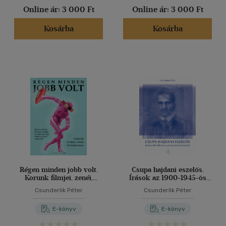
Online ár:
3 000 Ft
Online ár:
3 000 Ft
Kosárba
Kosárba
Régen minden jobb volt.
Csupa hajdani eszelős.
Korunk filmjei, zenéi,
Írások az 1900-1945-ös
tévéműsorai
Magyarországról és
Csunderlik Péter
Csunderlik Péter
emlékezetéről
E-könyv
E-könyv