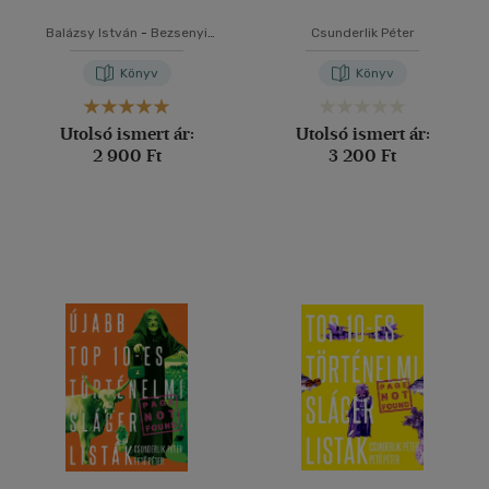
Balázsy István
-
Bezsenyi
Csunderlik Péter
Tamás
-
Csunderlik Péter
-
Dékány László
-
Laska Pál
Könyv
Könyv
Utolsó ismert ár:
Utolsó ismert ár:
2 900 Ft
3 200 Ft