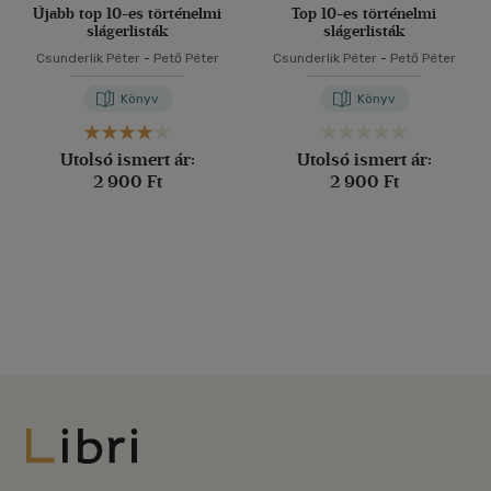
Újabb top 10-es történelmi
Top 10-es történelmi
slágerlisták
slágerlisták
Csunderlik Péter
-
Pető Péter
Csunderlik Péter
-
Pető Péter
Könyv
Könyv
Utolsó ismert ár:
Utolsó ismert ár:
2 900 Ft
2 900 Ft
Libri