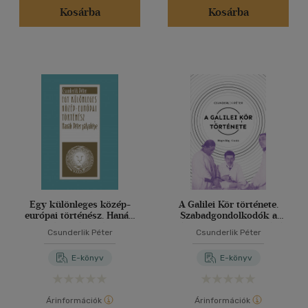
Kosárba
Kosárba
Egy különleges közép-
A Galilei Kör története.
európai történész. Hanák
Szabadgondolkodók a
Péter pályaképe
századelő Magyarországán
Csunderlik Péter
Csunderlik Péter
(1900-1919)
E-könyv
E-könyv
Árinformációk
Árinformációk