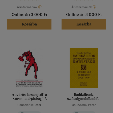
Árinformációk
Árinformációk
Online ár:
3 000 Ft
Online ár:
3 000 Ft
Kosárba
Kosárba
A ,,vörös farsangtól" a
Radikálisok,
,,vörös tatárjárásig". A
szabadgondolkodók,
Tanácsköztársaság a korai
ateisták. A Galilei Kör
Csunderlik Péter
Csunderlik Péter
Horthy-korszak pamflet-
története, 1908-1919
és visszaemlékezés-