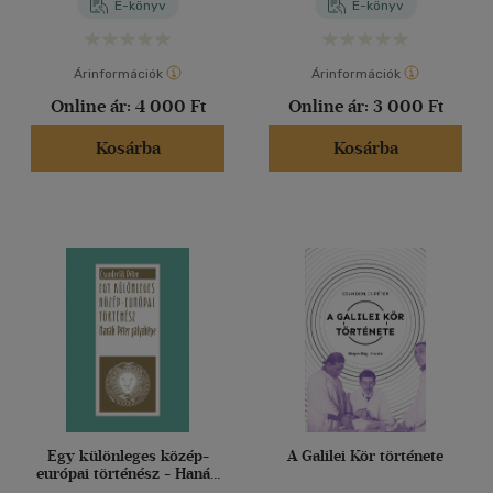
E-könyv
E-könyv
irodalmában
Árinformációk
Árinformációk
Online ár:
4 000 Ft
Online ár:
3 000 Ft
Kosárba
Kosárba
Egy különleges közép-
A Galilei Kör története
európai történész - Hanák
Péter pályaképe