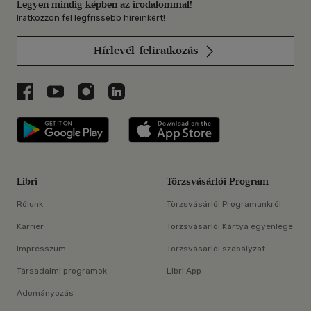
Legyen mindig képben az irodalommal!
Iratkozzon fel legfrissebb híreinkért!
Hírlevél-feliratkozás
Libri a Facebookon
Libri a Youtube-on
Libri az Instagramon
Libri a LinkedInen
Libri applikáció Szerezd meg: Google P
Libri applikáció 
Libri
Törzsvásárlói Program
Rólunk
Törzsvásárlói Programunkról
Karrier
Törzsvásárlói Kártya egyenlege
Impresszum
Törzsvásárlói szabályzat
Társadalmi programok
Libri App
Adományozás