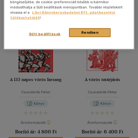
böngészőjébe, de cookie-preferenciáit később is bármikor
módosíthatja a Süti beállítások menüpontban. További részletekért
olvassa el a
Libri Könyvkereskedelmi Kft. adatkezelési
tájékoztatóját
!
Rendben
Süti beállítások
A 133 napos vörös farsang
A vörös tatárjárás
Csunderlik Péter
Csunderlik Péter
Könyv
Könyv
Árinformációk
Árinformációk
Borító ár:
4 800 Ft
Borító ár:
6 400 Ft