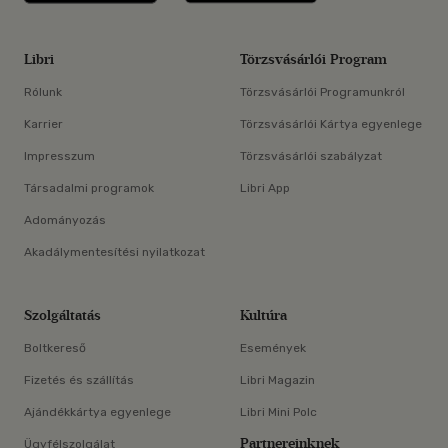
Libri
Törzsvásárlói Program
Rólunk
Törzsvásárlói Programunkról
Karrier
Törzsvásárlói Kártya egyenlege
Impresszum
Törzsvásárlói szabályzat
Társadalmi programok
Libri App
Adományozás
Akadálymentesítési nyilatkozat
Szolgáltatás
Kultúra
Boltkereső
Események
Fizetés és szállítás
Libri Magazin
Ajándékkártya egyenlege
Libri Mini Polc
Partnereinknek
Ügyfélszolgálat