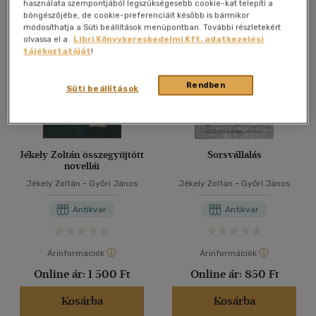
Összesen
3
db
használata szempontjából legszükségesebb cookie-kat telepíti a
böngészőjébe, de cookie-preferenciáit később is bármikor
40 db / oldal
módosíthatja a Süti beállítások menüpontban. További részletekért
olvassa el a
Libri Könyvkereskedelmi Kft. adatkezelési
tájékoztatóját
!
Alkalmaz
Rendben
Süti beállítások
Jékely Zoltán összegyűjtött
Sorsvállalás
novellái
Jékely Zoltán
-
Győri János
Jékely Zoltán
-
Győri János
Antikvár
Antikvár
Árinformációk
Árinformációk
Online ár:
1 500 Ft
Online ár:
850 Ft
Kosárba
Kosárba