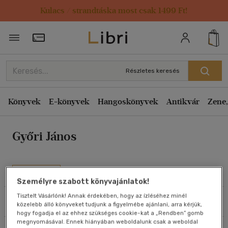
Kulacs / strandtáska most csak 1499 Ft!
Rendezés
Törzsvásárlói Kártya adatai
Rendezés
Kiadás éve szerint csökkenő
Részletes keresés
Kiadás éve szerint növekvő
Ár szerint csökkenő
Könyvek
E-könyvek
Hangoskönyvek
Antikvár
Zene,
Ár szerint növekvő
Győri János
Eladott darabszám szerint csökkenő
Eladott darabszám szerint növekvő
Cím szerint A-Z
Művei
Személyre szabott könyvajánlatok!
Szerző szerint A-Z
Tisztelt Vásárlónk! Annak érdekében, hogy az ízléséhez minél
Szűrés
Rendezés
közelebb álló könyveket tudjunk a figyelmébe ajánlani, arra kérjük,
Megjelenítés
hogy fogadja el az ehhez szükséges cookie-kat a „Rendben” gomb
megnyomásával. Ennek hiányában weboldalunk csak a weboldal
20 db / oldal