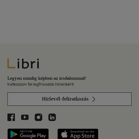
Libri
Legyen mindig képben az irodalommal!
Iratkozzon fel legfrissebb híreinkért!
Hírlevél-feliratkozás
Libri a Facebookon
Libri a Youtube-on
Libri az Instagramon
Libri a LinkedInen
Libri applikáció Szerezd meg: Google P
Libri applikáció 