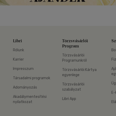
Libri
Törzsvásárlói
Sz
Program
Rólunk
Bo
Törzsvásárlói
Karrier
Fi
Programunkról
Impresszum
Aj
Törzsvásárlói Kártya
eg
egyenlege
Társadalmi programok
Üg
Törzsvásárlói
Adományozás
szabályzat
E-
Akadálymentesítési
Libri App
nyilatkozat
El