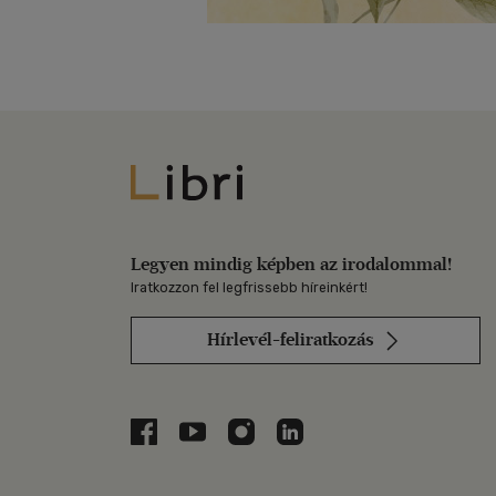
Libri
Legyen mindig képben az irodalommal!
Iratkozzon fel legfrissebb híreinkért!
Hírlevél-feliratkozás
Libri a Facebookon
Libri a Youtube-on
Libri az Instagramon
Libri a LinkedInen