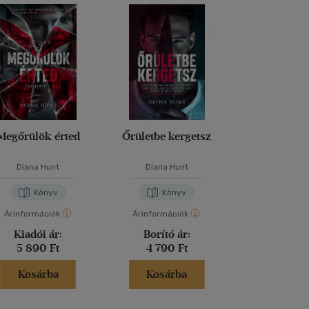
Megőrülök érted
Őrületbe kergetsz
A barát
Diana Hunt
Diana Hunt
Fredrik Ba
Könyv
Könyv
Kön
Árinformációk
Árinformációk
Árinformáci
Kiadói ár:
Borító ár:
Kiadói 
5 890 Ft
4 790 Ft
6 290 
Kosárba
Kosárba
Kosár