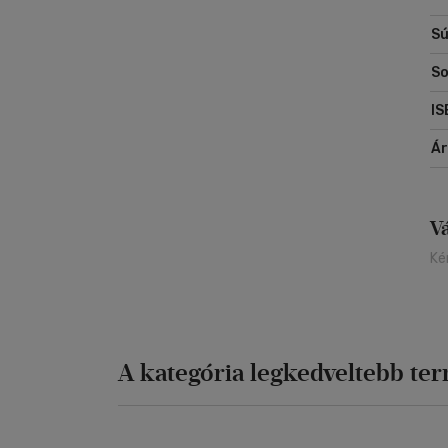
Sú
So
IS
Á
V
Ké
A kategória legkedveltebb te