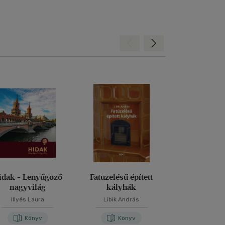
Hátra
Előre
idak - Lenyűgöző
Fatüzelésű épített
Előre gyá
nagyvilág
kályhák
szerkeze
Illyés Laura
Libik András
Teveli Mih
Könyv
Könyv
Kön