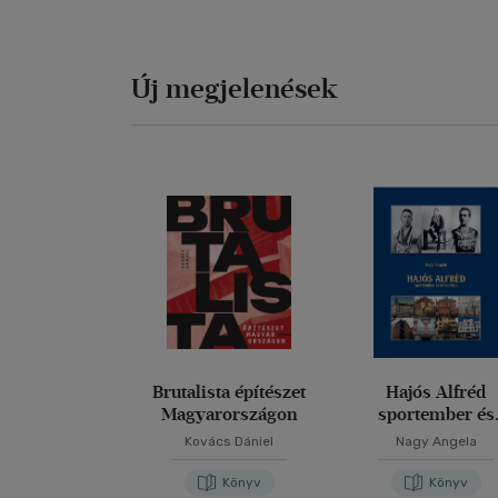
Új megjelenések
Brutalista építészet
Hajós Alfréd
Magyarországon
sportember és
műépítész
Kovács Dániel
Nagy Angela
Könyv
Könyv