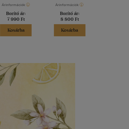
Árinformációk
Árinformációk
Árinformáci
Borító ár:
Borító ár:
Borító 
7 990 Ft
8 800 Ft
1 450 
Kosárba
Kosárba
Kosár