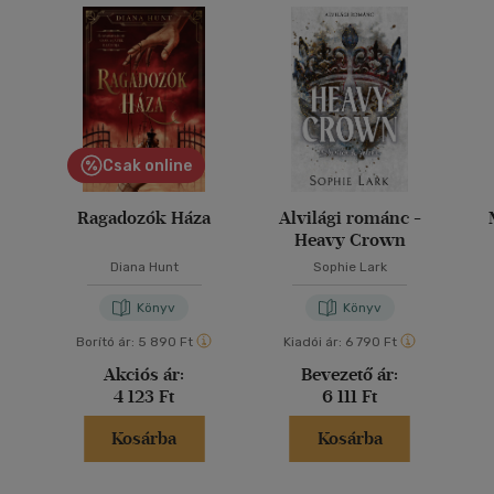
Csak online
Ragadozók Háza
Alvilági románc -
Heavy Crown
Diana Hunt
Sophie Lark
Könyv
Könyv
Borító ár:
5 890 Ft
Kiadói ár:
6 790 Ft
Akciós ár:
Bevezető ár:
4 123 Ft
6 111 Ft
Kosárba
Kosárba