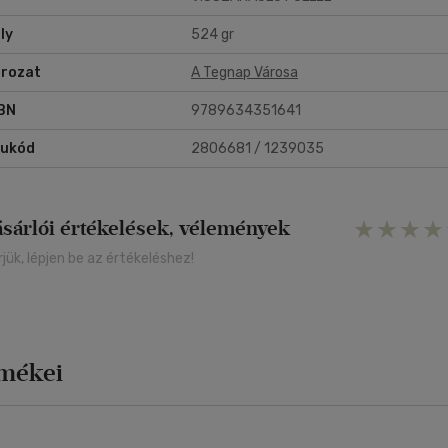
ly
524 gr
rozat
A Tegnap Városa
BN
9789634351641
rukód
2806681 / 1239035
ásárlói értékelések, vélemények
rjük, lépjen be az értékeléshez!
rmékei