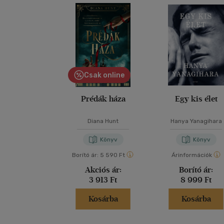
Csak online
Prédák háza
Egy kis élet
Diana Hunt
Hanya Yanagihara
Könyv
Könyv
Borító ár:
5 590 Ft
Árinformációk
Akciós ár:
Borító ár:
3 913 Ft
8 999 Ft
Kosárba
Kosárba