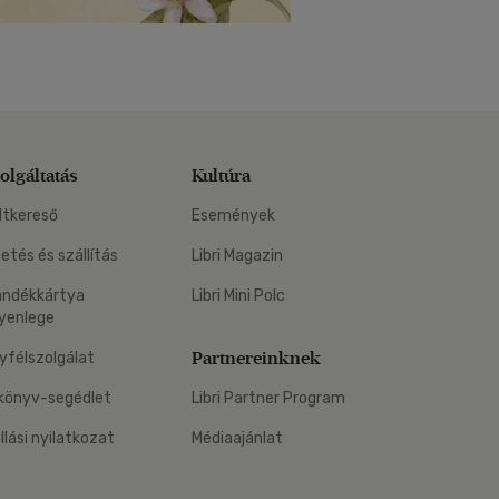
olgáltatás
Kultúra
ltkereső
Események
zetés és szállítás
Libri Magazin
ándékkártya
Libri Mini Polc
yenlege
Partnereinknek
yfélszolgálat
könyv-segédlet
Libri Partner Program
állási nyilatkozat
Médiaajánlat