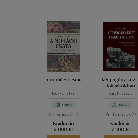
A mohácsi csata
Két pogány közt
Kárpátokban
Nagy-L. István
Karáth László
Könyv
Könyv
Árinformációk
Árinformációk
Kiadói ár:
Kiadói ár:
5 990 Ft
7 490 Ft