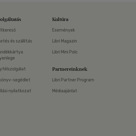
olgáltatás
Kultúra
ltkereső
Események
zetés és szállítás
Libri Magazin
ándékkártya
Libri Mini Polc
yenlege
Partnereinknek
yfélszolgálat
könyv-segédlet
Libri Partner Program
állási nyilatkozat
Médiaajánlat