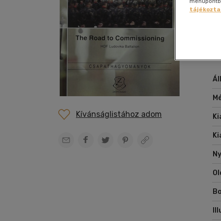
Film
menüpontban
szabadidő
Zr
Gyermek és ifjúsági
Hobbi, szabadidő
Szolfézs, zeneelm.
Gyermek és ifjúsági
Gyermek és ifjúsági
Szállítás és fizetés
Dráma
Kártya
Nap
Nap
enciklopédia
tájékozta
Folyóirat, újság
vegyes
Társ.
Hangoskönyv
Irodalom
Hobbi, szabadidő
Hangzóanyag
Ügyfélszolgálat
Egészségről-
Képregény
Nye
Nye
Sport,
tudományok
Gasztronómia
Zene vegyesen
betegségről
természetjárás
Boltkereső
Életmód,
Életrajzi
Tankönyvek,
Elállási nyilatkozat
egészség
segédkönyvek
Erotikus
Kert, ház,
Napjaink, bulvár,
Ál
Ezoterika
otthon
politika
Fantasy film
Mé
Számítástechnika,
internet
Kívánságlistához adom
Ki
Ki
Ny
Ol
Bo
Il