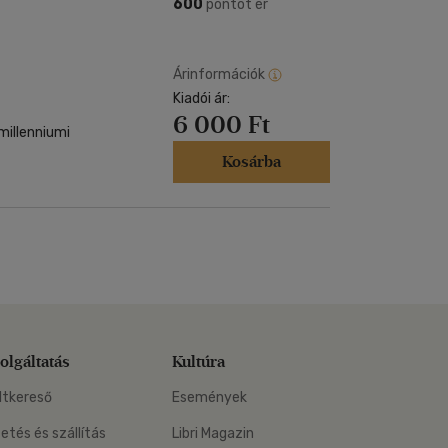
Kártya
600
pontot ér
Vallás, mitológia
m
Képeslap
és Természet
yv
Naptár
Árinformációk
k
Kiadói ár:
Papír, írószer
6 000 Ft
ok
millenniumi
Kosárba
olgáltatás
Kultúra
ltkereső
Események
zetés és szállítás
Libri Magazin