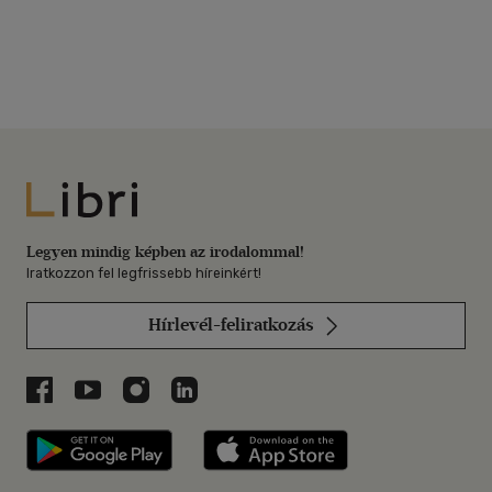
Libri
Legyen mindig képben az irodalommal!
Iratkozzon fel legfrissebb híreinkért!
Hírlevél-feliratkozás
Libri a Facebookon
Libri a Youtube-on
Libri az Instagramon
Libri a LinkedInen
Libri applikáció Szerezd meg: Google P
Libri applikáció 