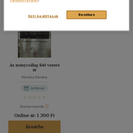
tájékoztatóját
!
Összesen
1
db
40 db / oldal
Rendben
Süti beállítások
Alkalmaz
Az aranycsillag felé vezető
út
Révész Renáta
Antikvár
Árinformációk
Online ár:
1 200 Ft
Kosárba