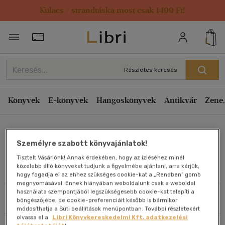
Kulacs / strandtáska most csak 1499 Ft!
Rendezés
Törzsvásárlói Kártya adatai
Rendezés
Kiadás éve szerint csökkenő
Részletes keresés
Kiadás éve szerint növekvő
Ár szerint csökkenő
Könyvek
E-könyvek
Hangoskönyvek
Antikvár
Zene,
Ár szerint növekvő
Révész Renáta
Eladott darabszám szerint csökkenő
Személyre szabott könyvajánlatok!
Eladott darabszám szerint növekvő
Tisztelt Vásárlónk! Annak érdekében, hogy az ízléséhez minél
Cím szerint A-Z
közelebb álló könyveket tudjunk a figyelmébe ajánlani, arra kérjük,
Művei
hogy fogadja el az ehhez szükséges cookie-kat a „Rendben” gomb
Szerző szerint A-Z
megnyomásával. Ennek hiányában weboldalunk csak a weboldal
használata szempontjából legszükségesebb cookie-kat telepíti a
Szűrés
Rendezés
böngészőjébe, de cookie-preferenciáit később is bármikor
Megjelenítés
módosíthatja a Süti beállítások menüpontban. További részletekért
olvassa el a
Libri Könyvkereskedelmi Kft. adatkezelési
20 db / oldal