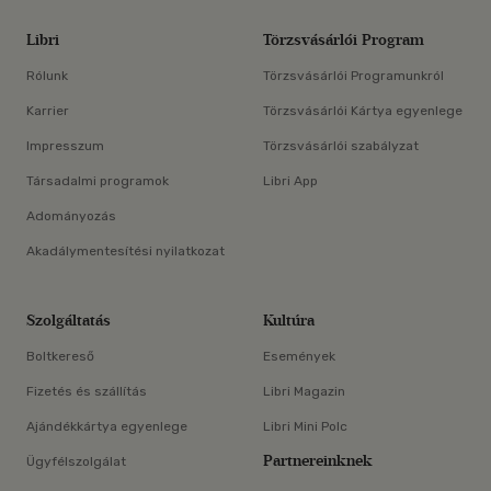
Libri
Törzsvásárlói Program
Rólunk
Törzsvásárlói Programunkról
Karrier
Törzsvásárlói Kártya egyenlege
Impresszum
Törzsvásárlói szabályzat
Társadalmi programok
Libri App
Adományozás
Akadálymentesítési nyilatkozat
Szolgáltatás
Kultúra
Boltkereső
Események
Fizetés és szállítás
Libri Magazin
Ajándékkártya egyenlege
Libri Mini Polc
Partnereinknek
Ügyfélszolgálat