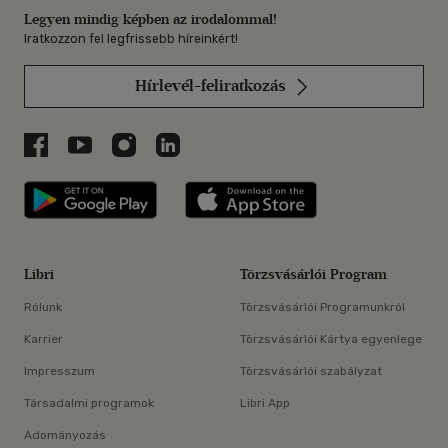
Legyen mindig képben az irodalommal!
Iratkozzon fel legfrissebb híreinkért!
Hírlevél-feliratkozás
Libri a Facebookon
Libri a Youtube-on
Libri az Instagramon
Libri a LinkedInen
Libri applikáció Szerezd meg: Google P
Libri applikáció 
Libri
Törzsvásárlói Program
Rólunk
Törzsvásárlói Programunkról
Karrier
Törzsvásárlói Kártya egyenlege
Impresszum
Törzsvásárlói szabályzat
Társadalmi programok
Libri App
Adományozás