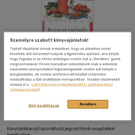
Személyre szabott könyvajánlatok!
Tisztelt Vásárlónk! Annak érdekében, hogy az ízléséhez minél
közelebb álló könyveket tudjunk a figyelmébe ajánlani, arra kérjük,
hogy fogadja el az ehhez szükséges cookie-kat a „Rendben” gomb
megnyomásával. Ennek hiányában weboldalunk csak a weboldal
használata szempontjából legszükségesebb cookie-kat telepíti a
böngészőjébe, de cookie-preferenciáit később is bármikor
módosíthatja a Süti beállítások menüpontban. További részletekért
olvassa el a
Libri Könyvkereskedelmi Kft. adatkezelési
tájékoztatóját
!
Kívánságlistához adom
Megosztom
Rendben
Süti beállítások
Foldatoy Bt.
|
2009
|
magyar nyelvű
|
jegyzet
Konyhánkban jól használható jegyzettömb receptekkel
kiegészítve.