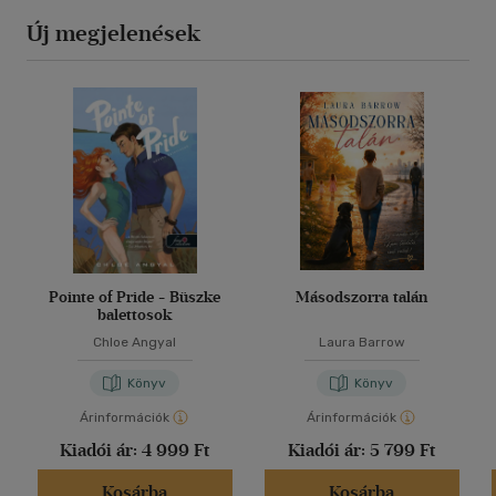
Új megjelenések
Pointe of Pride - Büszke
Másodszorra talán
balettosok
Chloe Angyal
Laura Barrow
Könyv
Könyv
Árinformációk
Árinformációk
Kiadói ár:
4 999 Ft
Kiadói ár:
5 799 Ft
Kosárba
Kosárba