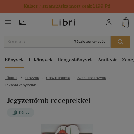
Kulacs / strandtáska most csak 1499 Ft!
Törzsvásárlói Kártya adatai
Részletes keresés
Könyvek
E-könyvek
Hangoskönyvek
Antikvár
Zene,
Főoldal
Könyvek
Gasztronómia
Szakácskönyvek
További könyveink
Jegyzettömb receptekkel
Könyv