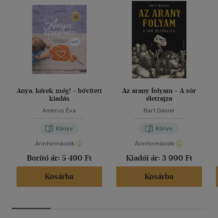
Anya, kérek még! - bővített
Az arany folyam - A sör
kiadás
életrajza
Ambrus Éva
Bart Dániel
Könyv
Könyv
Árinformációk
Árinformációk
Borító ár:
5 490 Ft
Kiadói ár:
3 990 Ft
Kosárba
Kosárba