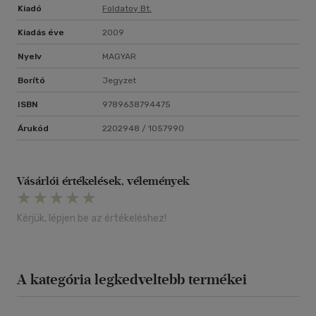
Kiadó
Foldatoy Bt.
Kiadás éve
2009
Nyelv
MAGYAR
Borító
Jegyzet
ISBN
9789638794475
Árukód
2202948 / 1057990
Vásárlói értékelések, vélemények
Kérjük, lépjen be az értékeléshez!
A kategória legkedveltebb termékei