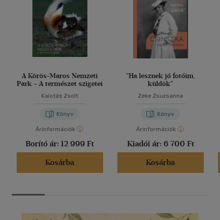
A Körös-Maros Nemzeti
"Ha lesznek jó fotóim,
Park - A természet szigetei
küldök"
Kalotás Zsolt
Zeke Zsuzsanna
Könyv
Könyv
Árinformációk
Árinformációk
Borító ár:
12 999 Ft
Kiadói ár:
6 700 Ft
Kosárba
Kosárba