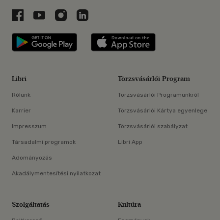
Libri a Facebookon
Libri a Youtube-on
Libri az Instagramon
Libri a LinkedInen
Libri applikáció Szerezd meg: Google P
Libri applikáció 
Libri
Törzsvásárlói Program
Rólunk
Törzsvásárlói Programunkról
Karrier
Törzsvásárlói Kártya egyenlege
Impresszum
Törzsvásárlói szabályzat
Társadalmi programok
Libri App
Adományozás
Akadálymentesítési nyilatkozat
Szolgáltatás
Kultúra