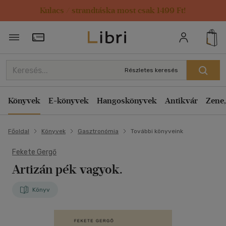
Kulacs / strandtáska most csak 1499 Ft!
Törzsvásárlói Kártya adatai
Részletes keresés
Könyvek
E-könyvek
Hangoskönyvek
Antikvár
Zene,
Főoldal
Könyvek
Gasztronómia
További könyveink
Fekete Gergő
Artizán pék vagyok.
Könyv