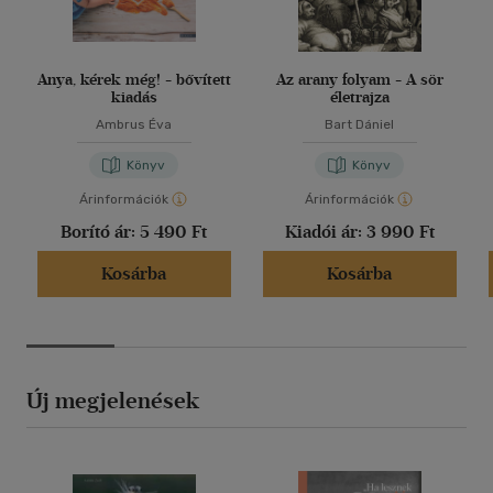
Anya, kérek még! - bővített
Az arany folyam - A sör
kiadás
életrajza
Ambrus Éva
Bart Dániel
Könyv
Könyv
Árinformációk
Árinformációk
Borító ár:
5 490 Ft
Kiadói ár:
3 990 Ft
Kosárba
Kosárba
Új megjelenések