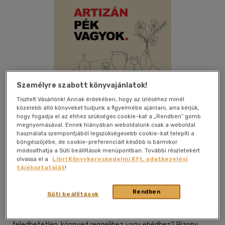
Személyre szabott könyvajánlatok!
Tisztelt Vásárlónk! Annak érdekében, hogy az ízléséhez minél
közelebb álló könyveket tudjunk a figyelmébe ajánlani, arra kérjük,
hogy fogadja el az ehhez szükséges cookie-kat a „Rendben” gomb
megnyomásával. Ennek hiányában weboldalunk csak a weboldal
használata szempontjából legszükségesebb cookie-kat telepíti a
böngészőjébe, de cookie-preferenciáit később is bármikor
módosíthatja a Süti beállítások menüpontban. További részletekért
Kívánságlistához adom
Megosztom
olvassa el a
Libri Könyvkereskedelmi Kft. adatkezelési
tájékoztatóját
!
Rendben
Booklab
|
2026
|
magyar nyelvű
|
keménytábla
|
303 oldal
Süti beállítások
Mi kell az igazán jó kenyérhez, a foszlós péksüteményhez, egy
feledhetetlen, könnyed reggelihez vagy ebédhez? Bizony