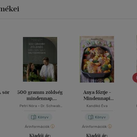
rmékei
A sör
500 gramm zöldség
Anya főztje -
mindennap,
Mindennapi
változatosan
kedvenceink
Petri Nóra
-
Dr. Schwab
Kandikó Éva
Richárd
Könyv
Könyv
Árinformációk
Árinformációk
Kiadói ár:
Kiadói ár: