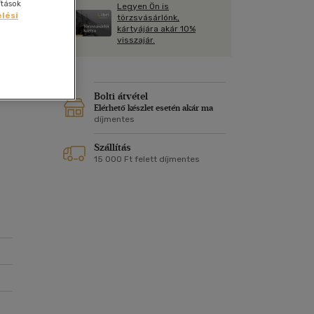
Kártya
ítások
Legyen Ön is
Vallás, mitológia
lési
m
törzsvásárlónk,
Képeslap
kártyájára akár 10%
és Természet
visszajár.
yv
Naptár
k
Papír, írószer
ok
? A
Bolti átvétel
Elérhető készlet esetén akár ma
díjmentes
Szállítás
15 000 Ft felett díjmentes