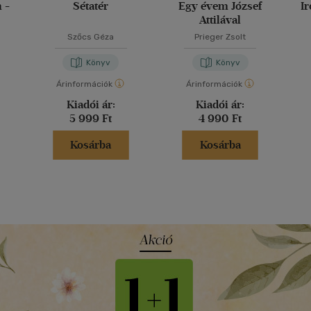
 -
Sétatér
Egy évem József
I
Attilával
Szőcs Géza
Prieger Zsolt
Könyv
Könyv
Árinformációk
Árinformációk
Kiadói ár:
Kiadói ár:
5 999 Ft
4 990 Ft
Kosárba
Kosárba