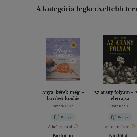
A kategória legkedveltebb te
Anya, kérek még! -
Az arany folyam - 
bővített kiadás
életrajza
Ambrus Éva
Bart Dániel
Könyv
Könyv
Árinformációk
Árinformációk
Borító ár:
Kiadói ár: