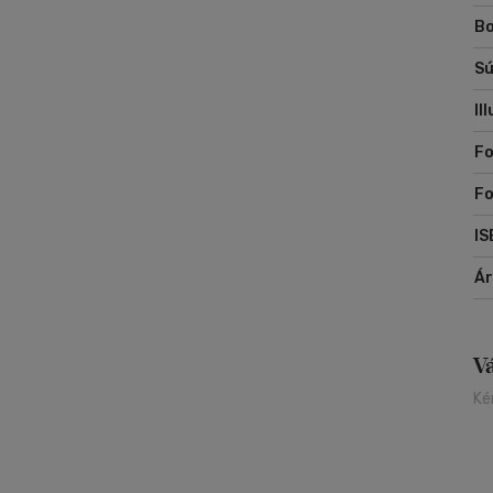
Bo
Sú
Il
Fo
Fo
IS
Á
V
Ké