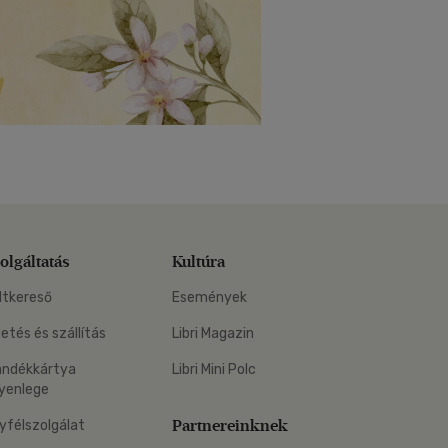
olgáltatás
Kultúra
ltkereső
Események
zetés és szállítás
Libri Magazin
ándékkártya
Libri Mini Polc
yenlege
Partnereinknek
yfélszolgálat