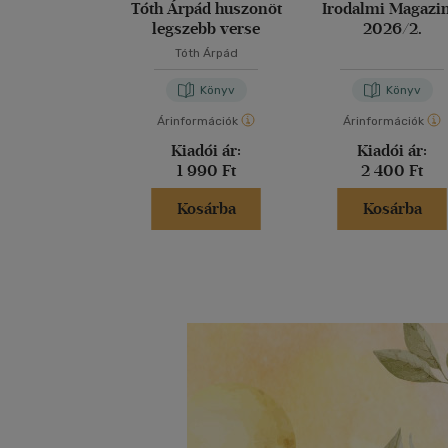
Tóth Árpád huszonöt
Irodalmi Magazin
legszebb verse
2026/2.
Tóth Árpád
Könyv
Könyv
Árinformációk
Árinformációk
Kiadói ár:
Kiadói ár:
1 990 Ft
2 400 Ft
Kosárba
Kosárba