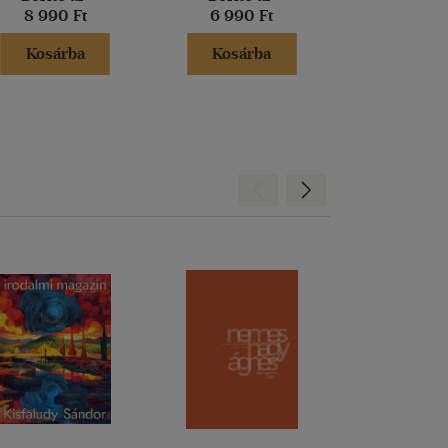
8 990 Ft
6 990 Ft
6 500 
Kosárba
Kosárba
Kosár
Hátra
Előre