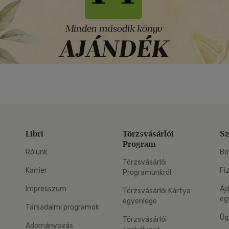
Libri
Törzsvásárlói
Sz
Program
Rólunk
Bo
Törzsvásárlói
Karrier
Fi
Programunkról
Impresszum
Aj
Törzsvásárlói Kártya
eg
egyenlege
Társadalmi programok
Üg
Törzsvásárlói
Adományozás