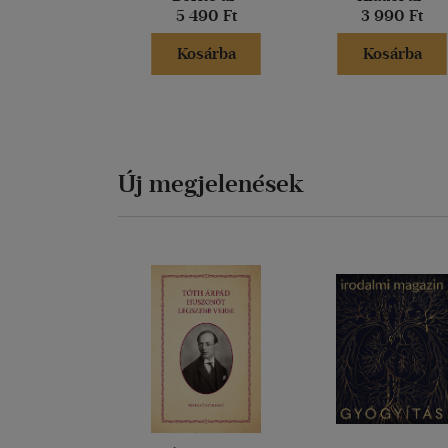
5 490 Ft
3 990 Ft
Kosárba
Kosárba
Új megjelenések