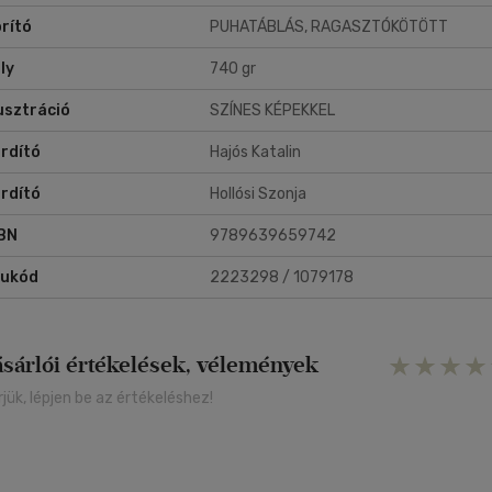
rító
PUHATÁBLÁS, RAGASZTÓKÖTÖTT
ly
740 gr
lusztráció
SZÍNES KÉPEKKEL
rdító
Hajós Katalin
rdító
Hollósi Szonja
BN
9789639659742
rukód
2223298 / 1079178
ásárlói értékelések, vélemények
rjük, lépjen be az értékeléshez!