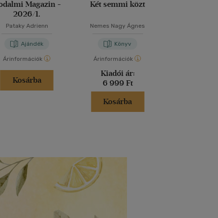
rodalmi Magazin -
Két semmi közt
A stockholm
2026/1.
Pataky Adrienn
Nemes Nagy Ágnes
Krasznahorkai
Ajándék
Könyv
Kön
Árinformációk
Árinformációk
Árinformáci
Kiadói ár:
Borító 
Kosárba
6 999 Ft
4 999 
Kosárba
Kosár