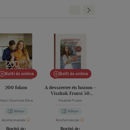
Hátra
Előre
Bolti és online
Bolti és online
200 fokon
A desszertet én hozom -
A tökéletes 
Viszkok Fruzsi 50
receptje
Rácz-Gyuricza Dóra
Viszkok Fruzsi
David Lebovitz
-
Könyv
Könyv
Kön
Árinformációk
Árinformációk
Árinformáci
Borító ár:
Borító ár:
Borító 