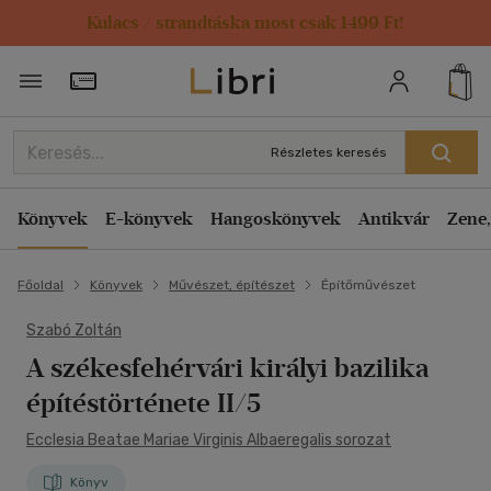
Kulacs / strandtáska most csak 1499 Ft!
Törzsvásárlói Kártya adatai
Részletes keresés
Könyvek
E-könyvek
Hangoskönyvek
Antikvár
Zene,
Főoldal
Könyvek
Művészet, építészet
Építőművészet
Szabó Zoltán
A székesfehérvári királyi bazilika
építéstörténete II/5
Ecclesia Beatae Mariae Virginis Albaeregalis sorozat
Könyv