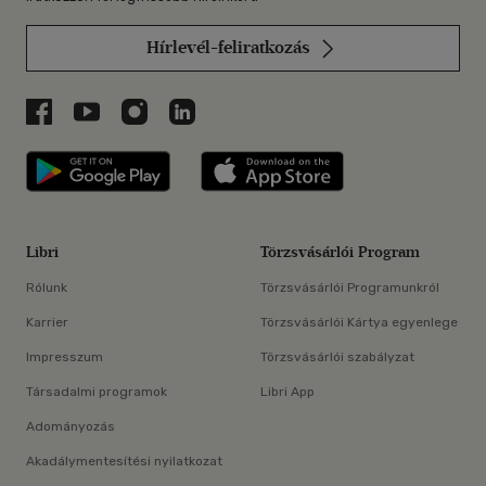
Hírlevél-feliratkozás
Libri a Facebookon
Libri a Youtube-on
Libri az Instagramon
Libri a LinkedInen
Libri applikáció Szerezd meg: Google P
Libri applikáció 
Libri
Törzsvásárlói Program
Rólunk
Törzsvásárlói Programunkról
Karrier
Törzsvásárlói Kártya egyenlege
Impresszum
Törzsvásárlói szabályzat
Társadalmi programok
Libri App
Adományozás
Akadálymentesítési nyilatkozat