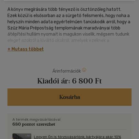
A könyv megírására több tényező is ösztönzőleg hatott.
Ezek közül is elsősorban az a sürgető felismerés, hogy noha a
helyszín minden adata egyértelműen tanúskodik arról, hogy a
Szűz Mária Prépostság templomának maradványai több
átépítési hullám nyomait is magukon viselik, mégsem tudunk
eleget azokról a kiváltó okokról, amelyek ezeknek a
változásoknak a hátterében meghúzódtak.
+ Mutass többet
A kötetben található elemzésekben a Fehérváron pusztító
földrengésekről, illetve a tüzekről lesz szó, olyan vis major
Árinformációk
tényezőkről, illetve az ezen tényezők által okozott károkról,
amelyeknek a feltérképezése mind ez idáig teljes mértékben
Kiadói ár:
6 800 Ft
elkerülte a székesfehérvári bazilikával foglalkozó
szakemberek figyelmét. A kötetben évszázadokra bontva
adjuk meg az adott kor szeizmikus eseményeit, és azok
Kosárba
kihatásait a templom építéstörténetére.
A termék megvásárlásával
Az Ecclesia Beatae Mariae Virginis Albaeregalis sorozatban
680 pontot szerezhet
Legyen Ön is törzsvásárlónk, kártyájára akár 10%