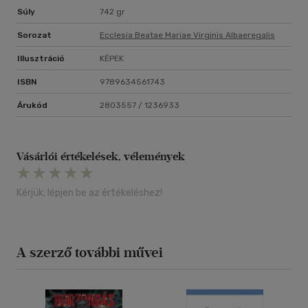
Súly
742 gr
Sorozat
Ecclesia Beatae Mariae Virginis Albaeregalis
Illusztráció
KÉPEK
ISBN
9789634561743
Árukód
2803557 / 1236933
Vásárlói értékelések, vélemények
Kérjük, lépjen be az értékeléshez!
A szerző további művei