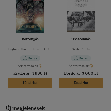
Borzongás
Összeomlás
Böjtös Gábor
-
Eckhardt Ádám
Szabó Zoltán
-
Gulyás Gábor
-
Szabó Zoltán
Könyv
Könyv
Árinformációk
Árinformációk
Kiadói ár:
4 990 Ft
Borító ár:
3 000 Ft
Kosárba
Kosárba
Új megjelenések