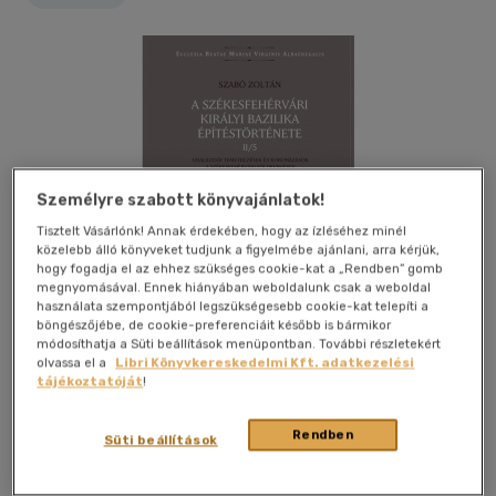
Személyre szabott könyvajánlatok!
Tisztelt Vásárlónk! Annak érdekében, hogy az ízléséhez minél
közelebb álló könyveket tudjunk a figyelmébe ajánlani, arra kérjük,
hogy fogadja el az ehhez szükséges cookie-kat a „Rendben” gomb
megnyomásával. Ennek hiányában weboldalunk csak a weboldal
használata szempontjából legszükségesebb cookie-kat telepíti a
böngészőjébe, de cookie-preferenciáit később is bármikor
módosíthatja a Süti beállítások menüpontban. További részletekért
olvassa el a
Libri Könyvkereskedelmi Kft. adatkezelési
Kívánságlistához adom
Megosztom
tájékoztatóját
!
Rendben
Süti beállítások
Balassi Kiadó Kft.
|
2025
|
magyar nyelvű
|
keménytábla
|
147 oldal