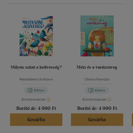
Milyen színű a kedvesség?
Mézi és a varázsüveg
Maddalena Schiavo
Chiara Ravizza
Könyv
Könyv
Árinformációk
Árinformációk
Borító ár:
4 990 Ft
Borító ár:
4 990 Ft
Kosárba
Kosárba