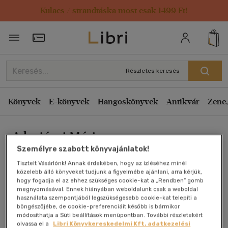
Kulacs / strandtáska most csak 1499 Ft!
Rendezés
Törzsvásárlói Kártya adatai
Rendezés
Kiadás éve szerint csökkenő
Részletes keresés
Kiadás éve szerint növekvő
Ár szerint csökkenő
Könyvek
E-könyvek
Hangoskönyvek
Antikvár
Zene,
Ár szerint növekvő
Adorjányi Máriusz
Eladott darabszám szerint csökkenő
Személyre szabott könyvajánlatok!
Eladott darabszám szerint növekvő
Tisztelt Vásárlónk! Annak érdekében, hogy az ízléséhez minél
Cím szerint A-Z
közelebb álló könyveket tudjunk a figyelmébe ajánlani, arra kérjük,
Művei
hogy fogadja el az ehhez szükséges cookie-kat a „Rendben” gomb
Szerző szerint A-Z
megnyomásával. Ennek hiányában weboldalunk csak a weboldal
használata szempontjából legszükségesebb cookie-kat telepíti a
Olvasói vélemények
böngészőjébe, de cookie-preferenciáit később is bármikor
Megjelenítés
módosíthatja a Süti beállítások menüpontban. További részletekért
olvassa el a
Libri Könyvkereskedelmi Kft. adatkezelési
Szűrés
Rendezés
20 db / oldal