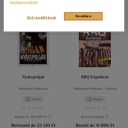
tájékoztatóját
!
40 db / oldal
Összesen
2
db
Rendben
Süti beállítások
Alkalmaz
Nyárspolgár
BBQ Expedíció
Adorjányi Máriusz
Adorjányi Máriusz
-
Kócsa
László
Könyv
Könyv
Kiadói ár:
13 900 Ft
Árinformációk
Bevezető ár:
12 510 Ft
Borító ár:
6 990 Ft