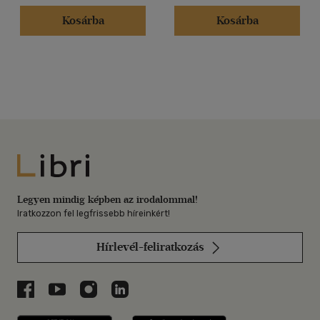
Kosárba
Kosárba
Libri
Legyen mindig képben az irodalommal!
Iratkozzon fel legfrissebb híreinkért!
Hírlevél-feliratkozás
Libri a Facebookon
Libri a Youtube-on
Libri az Instagramon
Libri a LinkedInen