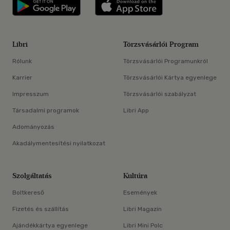
Libri applikáció Szerezd meg: Google P
Libri applikáció 
Libri
Törzsvásárlói Program
Rólunk
Törzsvásárlói Programunkról
Karrier
Törzsvásárlói Kártya egyenlege
Impresszum
Törzsvásárlói szabályzat
Társadalmi programok
Libri App
Adományozás
Akadálymentesítési nyilatkozat
Szolgáltatás
Kultúra
Boltkereső
Események
Fizetés és szállítás
Libri Magazin
Ajándékkártya egyenlege
Libri Mini Polc