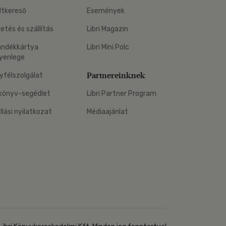
ltkereső
Események
zetés és szállítás
Libri Magazin
ándékkártya
Libri Mini Polc
yenlege
Partnereinknek
yfélszolgálat
könyv-segédlet
Libri Partner Program
állási nyilatkozat
Médiaajánlat