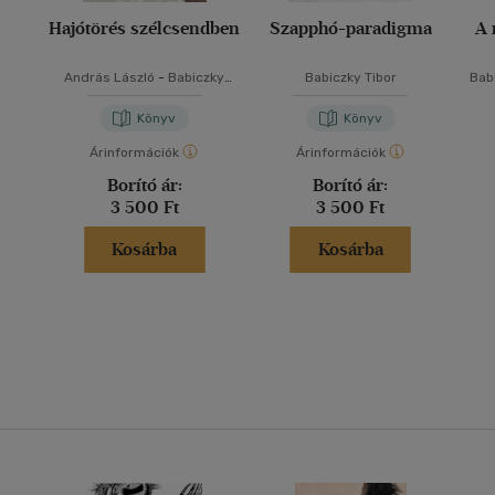
Hajótörés szélcsendben
Szapphó-paradigma
A 
András László
-
Babiczky
Babiczky Tibor
Bab
Tibor
Géz
Tibo
Könyv
Könyv
Gerló
Árinformációk
Árinformációk
Ho
Borító ár:
Borító ár:
Istvá
An
3 500 Ft
3 500 Ft
Ra
No
Kosárba
Kosárba