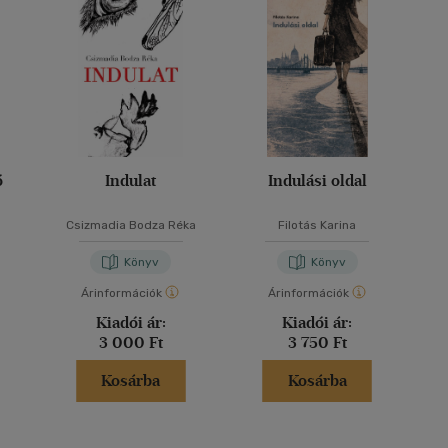
ó
Indulat
Indulási oldal
Csizmadia Bodza Réka
Filotás Karina
Könyv
Könyv
Árinformációk
Árinformációk
Kiadói ár:
Kiadói ár:
3 000 Ft
3 750 Ft
Kosárba
Kosárba