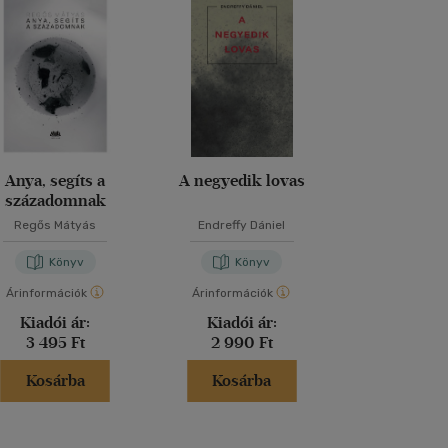
Anya, segíts a
A negyedik lovas
A tenger napp
századomnak
Regős Mátyás
Endreffy Dániel
Bánkövi Dor
Könyv
Könyv
Kön
Árinformációk
Árinformációk
Árinformáci
Kiadói ár:
Kiadói ár:
Kiadói 
3 495 Ft
2 990 Ft
3 000 
Kosárba
Kosárba
Kosár