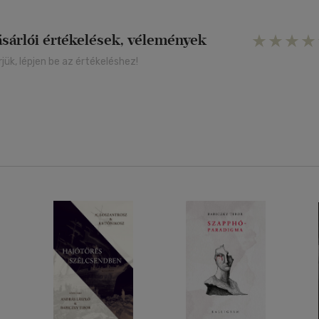
ásárlói értékelések, vélemények
rjük, lépjen be az értékeléshez!