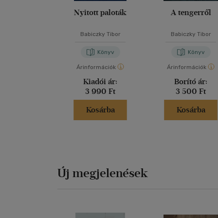
Nyitott paloták
A tengerről
Babiczky Tibor
Babiczky Tibor
Könyv
Könyv
Árinformációk
Árinformációk
Kiadói ár:
Borító ár:
3 990 Ft
3 500 Ft
Kosárba
Kosárba
Új megjelenések