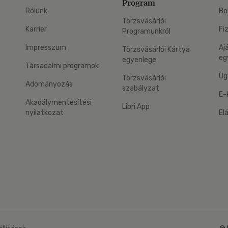
Program
Rólunk
Bo
Törzsvásárlói
Karrier
Fi
Programunkról
Impresszum
Aj
Törzsvásárlói Kártya
eg
egyenlege
Társadalmi programok
Üg
Törzsvásárlói
Adományozás
szabályzat
E-
Akadálymentesítési
Libri App
nyilatkozat
El
eg: Google Play
 applikáció Letölthető az App Store-ból