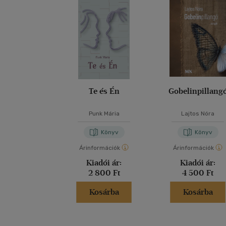
Te és Én
Gobelinpillang
Punk Mária
Lajtos Nóra
Könyv
Könyv
Árinformációk
Árinformációk
Kiadói ár:
Kiadói ár:
2 800 Ft
4 500 Ft
Kosárba
Kosárba