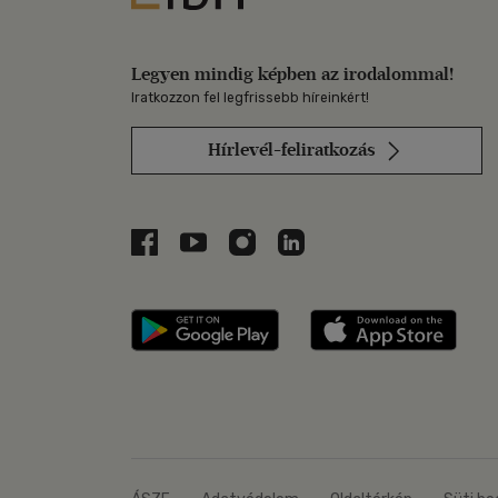
Legyen mindig képben az irodalommal!
Iratkozzon fel legfrissebb híreinkért!
Hírlevél-feliratkozás
Libri a Facebookon
Libri a Youtube-on
Libri az Instagramon
Libri a LinkedInen
Libri applikáció Szerezd m
Libri