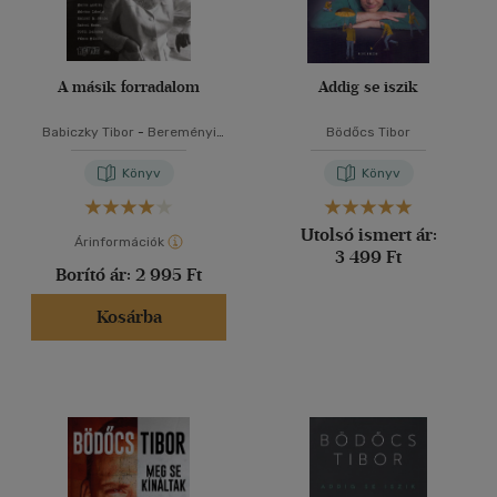
A másik forradalom
Addig se iszik
Babiczky Tibor
-
Bereményi
Bödőcs Tibor
Géza
-
Berg Judit
-
Bödőcs
Tibor
-
Cserna-Szabó András
Könyv
Könyv
-
Dragomán György
-
Gerlóczy Márton
-
Háy János
-
Horváth Viktor
-
Kemény
Utolsó ismert ár:
István
-
Kiss Tibor Noé
-
Maros
Árinformációk
3 499 Ft
András
-
Márton László
-
Borító ár:
2 995 Ft
Rainer M. János
-
Szécsi
Noémi
-
Totth Benedek
-
Vámos Miklós
Kosárba