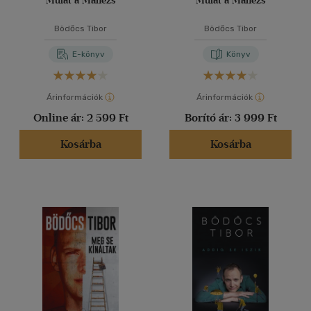
Mulat a Manézs
Mulat a Manézs
Bödőcs Tibor
Bödőcs Tibor
E-könyv
Könyv
Árinformációk
Árinformációk
Online ár:
2 599 Ft
Borító ár:
3 999 Ft
Kosárba
Kosárba