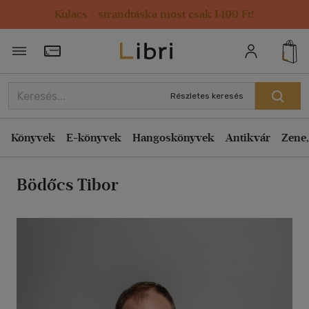
Kulacs / strandtáska most csak 1499 Ft!
Rendezés
Törzsvásárlói Kártya adatai
Rendezés
Kiadás éve szerint csökkenő
Részletes keresés
Kiadás éve szerint növekvő
Ár szerint csökkenő
Könyvek
E-könyvek
Hangoskönyvek
Antikvár
Zene,
Ár szerint növekvő
Bödőcs Tibor
Eladott darabszám szerint csökkenő
Eladott darabszám szerint növekvő
Cím szerint A-Z
Szerző szerint A-Z
Megjelenítés
20 db / oldal