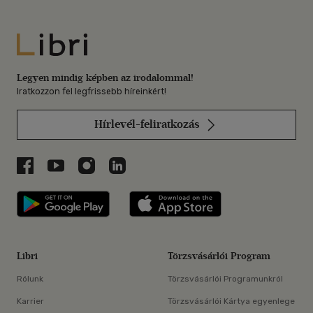
Libri
Legyen mindig képben az irodalommal!
Iratkozzon fel legfrissebb híreinkért!
Hírlevél-feliratkozás
Libri a Facebookon
Libri a Youtube-on
Libri az Instagramon
Libri a LinkedInen
Libri applikáció Szerezd meg: Google P
Libri applikáció 
Libri
Törzsvásárlói Program
Rólunk
Törzsvásárlói Programunkról
Karrier
Törzsvásárlói Kártya egyenlege