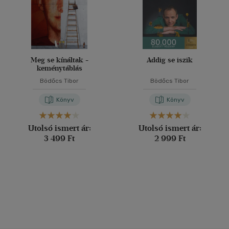
Meg se kínáltak -
Addig se iszik
keménytáblás
Bödőcs Tibor
Bödőcs Tibor
Könyv
Könyv
Utolsó ismert ár:
Utolsó ismert ár:
3 499 Ft
2 999 Ft