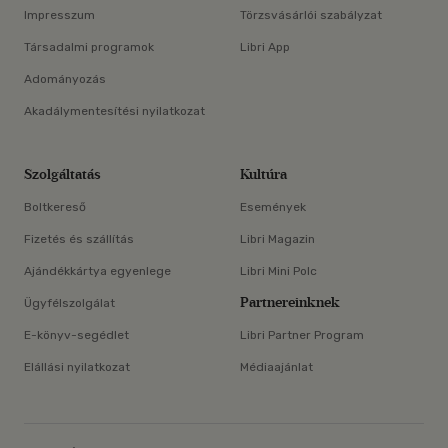
Impresszum
Törzsvásárlói szabályzat
Társadalmi programok
Libri App
Adományozás
Akadálymentesítési nyilatkozat
Szolgáltatás
Kultúra
Boltkereső
Események
Fizetés és szállítás
Libri Magazin
Ajándékkártya egyenlege
Libri Mini Polc
Partnereinknek
Ügyfélszolgálat
E-könyv-segédlet
Libri Partner Program
Elállási nyilatkozat
Médiaajánlat