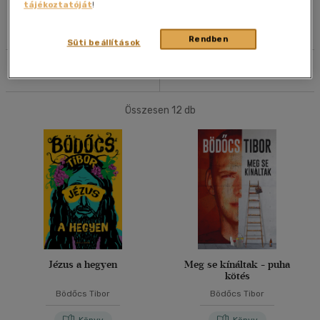
tájékoztatóját
!
Olvasói vélemények
Rendben
Süti beállítások
Szűrés
Rendezés
Összesen
12
db
Jézus a hegyen
Meg se kínáltak - puha
kötés
Bödőcs Tibor
Bödőcs Tibor