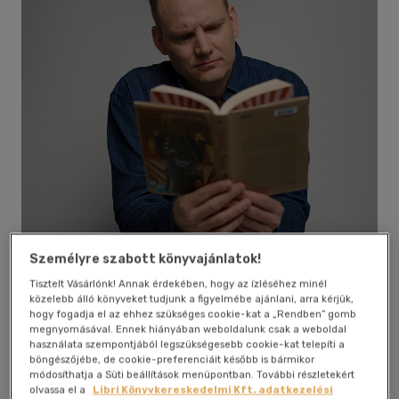
40 db / oldal
Alkalmaz
Személyre szabott könyvajánlatok!
Tisztelt Vásárlónk! Annak érdekében, hogy az ízléséhez minél
közelebb álló könyveket tudjunk a figyelmébe ajánlani, arra kérjük,
hogy fogadja el az ehhez szükséges cookie-kat a „Rendben” gomb
megnyomásával. Ennek hiányában weboldalunk csak a weboldal
használata szempontjából legszükségesebb cookie-kat telepíti a
Művei
böngészőjébe, de cookie-preferenciáit később is bármikor
módosíthatja a Süti beállítások menüpontban. További részletekért
olvassa el a
Libri Könyvkereskedelmi Kft. adatkezelési
Életrajz