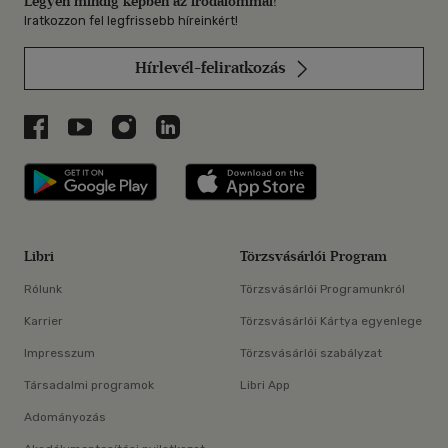
Legyen mindig képben az irodalommal!
Iratkozzon fel legfrissebb híreinkért!
Hírlevél-feliratkozás
Libri a Facebookon
Libri a Youtube-on
Libri az Instagramon
Libri a LinkedInen
Libri applikáció Szerezd meg: Google P
Libri applikáció 
Libri
Törzsvásárlói Program
Rólunk
Törzsvásárlói Programunkról
Karrier
Törzsvásárlói Kártya egyenlege
Impresszum
Törzsvásárlói szabályzat
Társadalmi programok
Libri App
Adományozás