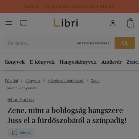
Kulacs / strandtáska most csak 1499 Ft!
Törzsvásárlói Kártya adatai
Részletes keresés
Könyvek
E-könyvek
Hangoskönyvek
Antikvár
Zene,
Főoldal
Könyvek
Művészet, építészet
Zene
További könyveink
Bihari Márton
Zene, mint a boldogság hangszere
-
Juss el a fürdőszobától a színpadig!
Könyv