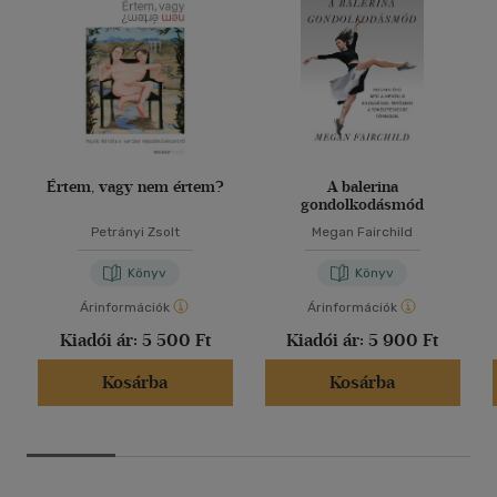
Értem, vagy nem értem?
A balerina
gondolkodásmód
Petrányi Zsolt
Megan Fairchild
Könyv
Könyv
Árinformációk
Árinformációk
Kiadói ár:
5 500 Ft
Kiadói ár:
5 900 Ft
Kosárba
Kosárba