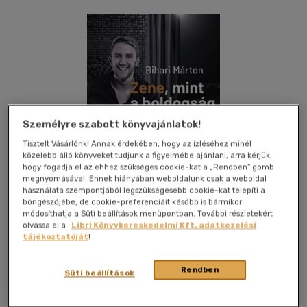
Személyre szabott könyvajánlatok!
Tisztelt Vásárlónk! Annak érdekében, hogy az ízléséhez minél
közelebb álló könyveket tudjunk a figyelmébe ajánlani, arra kérjük,
hogy fogadja el az ehhez szükséges cookie-kat a „Rendben” gomb
megnyomásával. Ennek hiányában weboldalunk csak a weboldal
használata szempontjából legszükségesebb cookie-kat telepíti a
böngészőjébe, de cookie-preferenciáit később is bármikor
módosíthatja a Süti beállítások menüpontban. További részletekért
olvassa el a
Libri Könyvkereskedelmi Kft. adatkezelési
tájékoztatóját
!
Kívánságlistához adom
Megosztom
Rendben
Süti beállítások
(1 vélemény)
Bm Music School
|
2023
|
magyar nyelvű
|
füles, kartonált
|