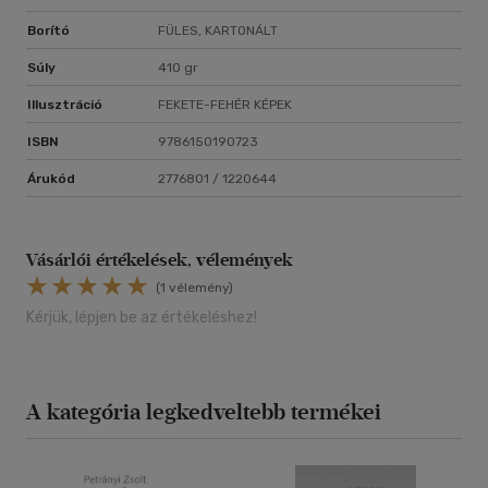
Borító
FÜLES, KARTONÁLT
Súly
410 gr
Illusztráció
FEKETE-FEHÉR KÉPEK
ISBN
9786150190723
Árukód
2776801 / 1220644
Vásárlói értékelések, vélemények
(1 vélemény)
Kérjük, lépjen be az értékeléshez!
A kategória legkedveltebb termékei