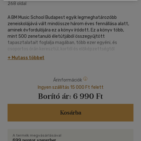
268 oldal
A BM Music School Budapest egyik legmeghatározóbb
zeneiskolájává vált mindössze három éves fennállása alatt,
aminek évfordulójára ez a könyv íródott. Ez a könyv több,
mint 500 zenetanuló életútjából összegyűjtött
tapasztalatait foglalja magában, több ezer egyéni, és
csoportos órán keresztül, kortól és előképzettségtől
függetlenül. A szerző saját példáin keresztül útmutatást
+ Mutass többet
nyújt az olvasóknak, hogy a zene eszközeivel egy boldog
életet éljenek, elinduljanak és sikeresek legyenek a
zenetanulás útján, egyben egy önfejlesztő, üzleti könyv is
Árinformációk
azon profi zenészek számára, akik a következő szintre
szeretnének lépni karrierjükben.
Ingyen szállítás 15 000 Ft felett
Borító ár:
6 990 Ft
Kosárba
A termék megvásárlásával
699 pontot szerezhet