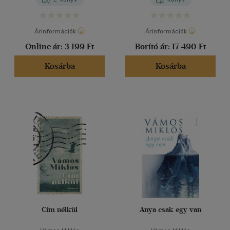
Árinformációk
Árinformációk
Online ár:
3 199 Ft
Borító ár:
17 490 Ft
Kosárba
Kosárba
Cím nélkül
Anya csak egy van