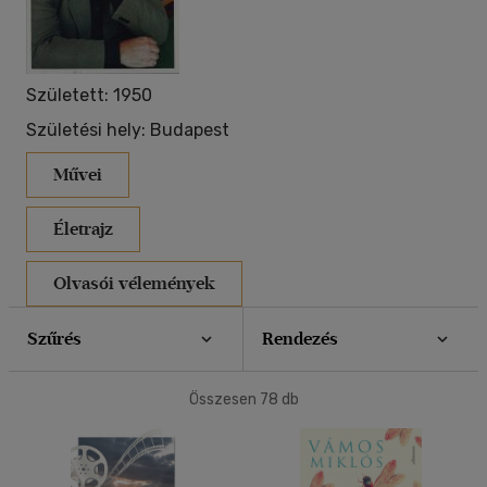
40 db / oldal
Született: 1950
Alkalmaz
Születési hely: Budapest
Művei
Életrajz
Olvasói vélemények
Szűrés
Rendezés
Összesen
78
db