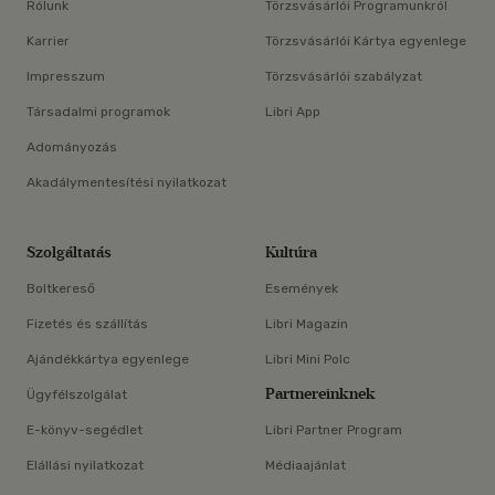
Rólunk
Törzsvásárlói Programunkról
Karrier
Törzsvásárlói Kártya egyenlege
Impresszum
Törzsvásárlói szabályzat
Társadalmi programok
Libri App
Adományozás
Akadálymentesítési nyilatkozat
Szolgáltatás
Kultúra
Boltkereső
Események
Fizetés és szállítás
Libri Magazin
Ajándékkártya egyenlege
Libri Mini Polc
Partnereinknek
Ügyfélszolgálat
E-könyv-segédlet
Libri Partner Program
Elállási nyilatkozat
Médiaajánlat