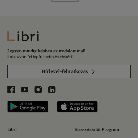
Libri
Legyen mindig képben az irodalommal!
Iratkozzon fel legfrissebb híreinkért!
Hírlevél-feliratkozás
Libri a Facebookon
Libri a Youtube-on
Libri az Instagramon
Libri a LinkedInen
Libri applikáció Szerezd meg: Google P
Libri applikáció 
Libri
Törzsvásárlói Program