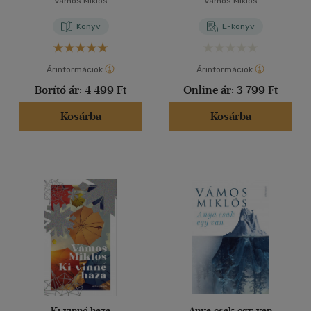
Vámos Miklós
Vámos Miklós
Könyv
E-könyv
Árinformációk
Árinformációk
Borító ár:
4 499 Ft
Online ár:
3 799 Ft
Kosárba
Kosárba
Ki vinné haza
Anya csak egy van