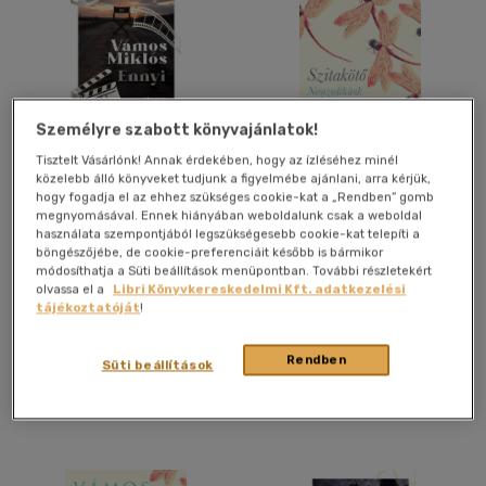
Személyre szabott könyvajánlatok!
Ennyi
Szitakötő - Nemzedékünk
Tisztelt Vásárlónk! Annak érdekében, hogy az ízléséhez minél
regénye
közelebb álló könyveket tudjunk a figyelmébe ajánlani, arra kérjük,
Vámos Miklós
Vámos Miklós
hogy fogadja el az ehhez szükséges cookie-kat a „Rendben” gomb
megnyomásával. Ennek hiányában weboldalunk csak a weboldal
Könyv
E-könyv
használata szempontjából legszükségesebb cookie-kat telepíti a
böngészőjébe, de cookie-preferenciáit később is bármikor
módosíthatja a Süti beállítások menüpontban. További részletekért
olvassa el a
Libri Könyvkereskedelmi Kft. adatkezelési
Kiadói ár:
5 499 Ft
Árinformációk
tájékoztatóját
!
Bevezető ár:
4 949 Ft
Kiadói ár:
5 599 Ft
Rendben
Süti beállítások
Kosárba
Kosárba