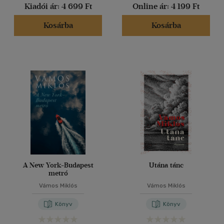
Kiadói ár:
4 699 Ft
Online ár:
4 199 Ft
Kosárba
Kosárba
A New York-Budapest
Utána tánc
metró
Vámos Miklós
Vámos Miklós
Könyv
Könyv