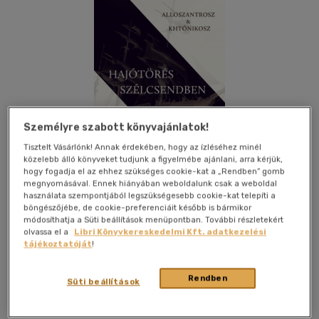
Személyre szabott könyvajánlatok!
Tisztelt Vásárlónk! Annak érdekében, hogy az ízléséhez minél
közelebb álló könyveket tudjunk a figyelmébe ajánlani, arra kérjük,
hogy fogadja el az ehhez szükséges cookie-kat a „Rendben” gomb
megnyomásával. Ennek hiányában weboldalunk csak a weboldal
használata szempontjából legszükségesebb cookie-kat telepíti a
böngészőjébe, de cookie-preferenciáit később is bármikor
módosíthatja a Süti beállítások menüpontban. További részletekért
olvassa el a
Libri Könyvkereskedelmi Kft. adatkezelési
Kívánságlistához adom
Megosztom
tájékoztatóját
!
Rendben
Süti beállítások
Pesti Kalligram Kft.
|
2022
|
magyar nyelvű
|
füles, kartonált
|
167 oldal