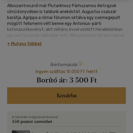
Alloszantroszról már Plutarkhosz Párhuzamos életrajzok
című könyvében is találunk anekdotát. Augustus császár
barátja, Agrippa a római fórumon sétálva egy csemegepult
mögött felismerni vélt benne egy Antonius-párti
katonaszökevényt, akit néhány évvel azelőtt Herakleiónban
egy portya során üldözőbe vett. Alloszantrosz fel sem nézve
a hússzeletből, amit vágott, egyszerűen vállat vont, és
+ Mutass többet
annyit kérdezett a magas rangú katonától: "Mégis mi a fenét
kerestem volna én Herakleiónban?" Agrippát annyira
meglepte a közönyös felelet, hogy végül nem is firtatta
Árinformációk
tovább a dolgot.
*
Ingyen szállítás 15 000 Ft felett
Khtónikosz, a "görög Bukowski" írásaiban megjelennek a
Borító ár:
3 500 Ft
mindannyiunk számára ismerős gondok és érzések mellett
filozófiai elemek is, így parmenidészi, esetleg pithagoraszi
motívumok, azonban sorainak néhol közönyösségnek ható
Kosárba
visszafogottsága semmiféle sztoikus nyugalmat nem jelöl,
inkább az élettől túl keveset kapott, mégis az élet ígéretétől
megcsömörlött lélek keserédes állapotának tükre lehet.
A termék megvásárlásával
*
350 pontot szerezhet
A két szerző költészete és közös versvilága megnyitja az
európai tudatnak azt az egészséges vágyakkal és