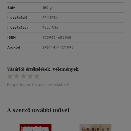
Súly
180 gr
Illusztráció
FF KÉPEK
Illusztrátor
Papp Rita
ISBN
9789634683568
Árukód
2764441 / 1211998
Vásárlói értékelések, vélemények
Kérjük, lépjen be az értékeléshez!
A szerző további művei