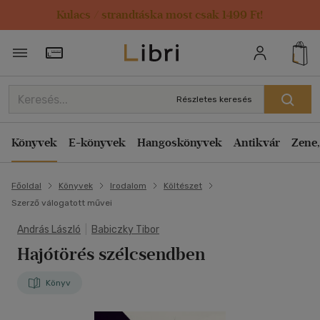
Kulacs / strandtáska most csak 1499 Ft!
Törzsvásárlói Kártya adatai
Részletes keresés
Könyvek
E-könyvek
Hangoskönyvek
Antikvár
Zene,
Főoldal
Könyvek
Irodalom
Költészet
Szerző válogatott művei
András László
|
Babiczky Tibor
Hajótörés szélcsendben
Könyv