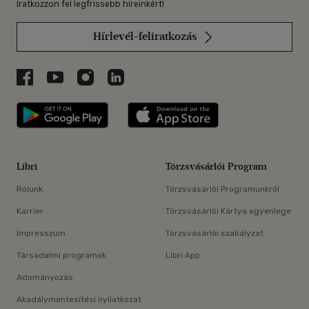
Iratkozzon fel legfrissebb híreinkért!
Hírlevél-feliratkozás
Libri a Facebookon
Libri a Youtube-on
Libri az Instagramon
Libri a LinkedInen
Libri applikáció Szerezd meg: Google P
Libri applikáció 
Libri
Törzsvásárlói Program
Rólunk
Törzsvásárlói Programunkról
Karrier
Törzsvásárlói Kártya egyenlege
Impresszum
Törzsvásárlói szabályzat
Társadalmi programok
Libri App
Adományozás
Akadálymentesítési nyilatkozat