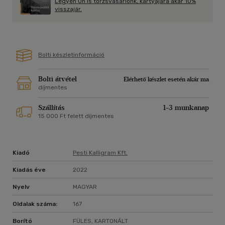
Legyen Ön is törzsvásárlónk, kártyájára akár 10%
érzelmekkel teli mély kútját, amelyet nem sokkal az
visszajár.
Alloszantrosz korát követően megjelenő és hamar
klerikalizálódó, majd szinte mindenható világi hatalmát féltő
katolikus egyház minden erejével igyekezett bűntudat
gerjesztésével és megfélemlítéssel beföldelni.
Bolti készletinformáció
Szijj Márton
Bolti átvétel
Elérhető készlet esetén akár ma
díjmentes
Szállítás
1-3 munkanap
15 000 Ft felett díjmentes
Kiadó
Pesti Kalligram Kft.
Kiadás éve
2022
Nyelv
MAGYAR
Oldalak száma:
167
Borító
FÜLES, KARTONÁLT