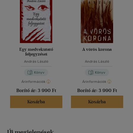
Egy medvekutató
A vörös korona
feljegyzései
András László
András László
Könyv
Könyv
Árinformációk
Árinformációk
Borító ár:
3 990 Ft
Borító ár:
3 990 Ft
Kosárba
Kosárba
Új megjelenések