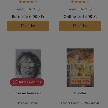
Árinformációk
Árinformációk
Borító ár:
6 999 Ft
Online ár:
4 599 Ft
Kosárba
Kosárba
Bolti és online
Presser könyve 1.
A padlás
Presser Gábor
Presser Gábor
-
Sztevanovity
Dusán