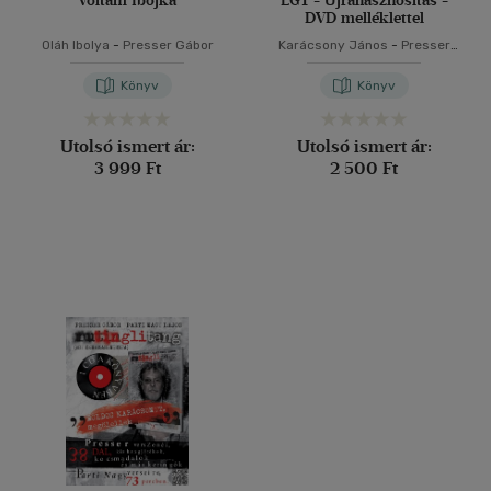
Voltam Ibojka
LGT - Újrahasznosítás -
DVD melléklettel
Oláh Ibolya
-
Presser Gábor
Karácsony János
-
Presser
Gábor
-
Solti János
-
Somló
Tamás
-
Léderer Izsák Pál
Könyv
Könyv
Utolsó ismert ár:
Utolsó ismert ár:
3 999 Ft
2 500 Ft