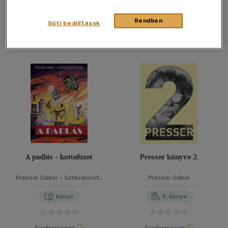
Kosárba
Kosárba
Rendben
Süti beállítások
A padlás - kottafüzet
Presser könyve 2.
Presser Gábor
-
Sztevanovity
Presser Gábor
Dusán
Könyv
E-könyv