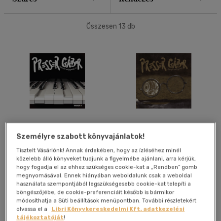
40 db / oldal
Összesen
13
db
Alkalmaz
Best of Presser Gábor:
Best of Presser Gábor:
Személyre szabott könyvajánlatok!
Szerzői válogatás II.
Omega válogatás - CD
Tisztelt Vásárlónk! Annak érdekében, hogy az ízléséhez minél
Adamis Anna
-
Presser Gábor
Adamis Anna
-
Presser Gábor
közelebb álló könyveket tudjunk a figyelmébe ajánlani, arra kérjük,
-
S. Nagy István
-
Omega
hogy fogadja el az ehhez szükséges cookie-kat a „Rendben” gomb
Zene
Zene
megnyomásával. Ennek hiányában weboldalunk csak a weboldal
használata szempontjából legszükségesebb cookie-kat telepíti a
böngészőjébe, de cookie-preferenciáit később is bármikor
módosíthatja a Süti beállítások menüpontban. További részletekért
Árinformációk
Árinformációk
olvassa el a
Libri Könyvkereskedelmi Kft. adatkezelési
Fogyasztói ár:
4 490 Ft
Fogyasztói ár:
4 490 Ft
tájékoztatóját
!