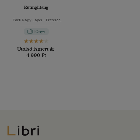
Rutinglitang
Parti Nagy Lajos
-
Presser
Gábor
Könyv
Utolsó ismert ár:
4 990 Ft
Libri