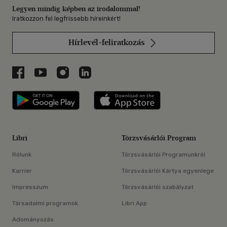
Legyen mindig képben az irodalommal!
Iratkozzon fel legfrissebb híreinkért!
Hírlevél-feliratkozás
Libri a Facebookon
Libri a Youtube-on
Libri az Instagramon
Libri a LinkedInen
Libri applikáció Szerezd meg: Google P
Libri applikáció 
Libri
Törzsvásárlói Program
Rólunk
Törzsvásárlói Programunkról
Karrier
Törzsvásárlói Kártya egyenlege
Impresszum
Törzsvásárlói szabályzat
Társadalmi programok
Libri App
Adományozás