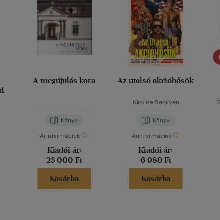
A megújulás kora
Az utolsó akcióhősök
d
Nick de Semlyen
Könyv
Könyv
Árinformációk
Árinformációk
Kiadói ár:
Kiadói ár:
23 000 Ft
6 980 Ft
Kosárba
Kosárba