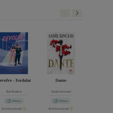
Hátra
Előre
evolve - Fordulat
Dante
Ne bízz sen
Bal Khabra
Sadie Kincaid
P. C. Har
Könyv
Könyv
Kön
Árinformációk
Árinformációk
Árinformáci