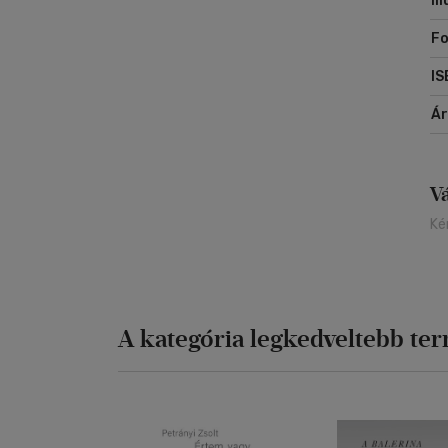
Il
me
Fo
IS
Á
V
Ké
A kategória legkedveltebb te