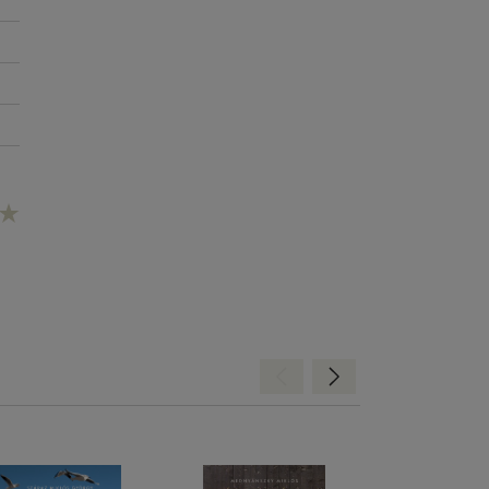
Hátra
Előre