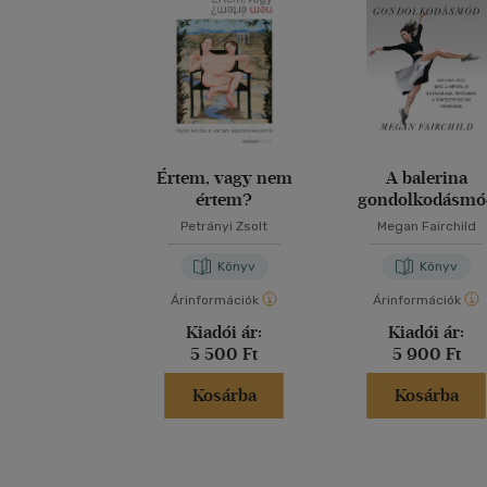
Értem, vagy nem
A balerina
értem?
gondolkodásmó
Petrányi Zsolt
Megan Fairchild
Könyv
Könyv
Árinformációk
Árinformációk
Kiadói ár:
Kiadói ár:
5 500 Ft
5 900 Ft
Kosárba
Kosárba