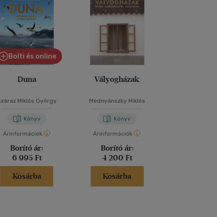
Bolti és online
Duna
Vályogházak
Ezt a könyv
elolvasnod,
fotókat akarsz
Száraz Miklós György
Mednyánszky Miklós
Henry Car
Könyv
Könyv
Kön
Árinformációk
Árinformációk
Árinformáci
Borító ár:
Borító ár:
Borító 
6 995 Ft
4 200 Ft
6 995 
Kosárba
Kosárba
Kosár