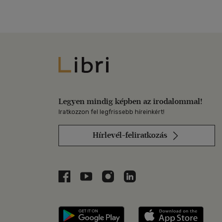
Libri
Legyen mindig képben az irodalommal!
Iratkozzon fel legfrissebb híreinkért!
Hírlevél-feliratkozás
Libri a Facebookon
Libri a Youtube-on
Libri az Instagramon
Libri a LinkedInen
Libri applikáció Szerezd m
Libri