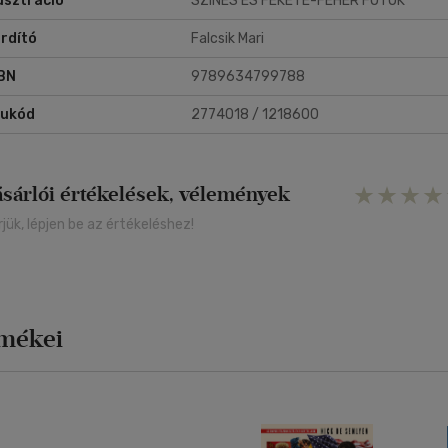
lusztráció
SZÍNES ÉS FEKETE-FEHÉR FOTÓK
gjelent Krónikák, és a 2016-ban elnyert irodalmi Nobel-díj óta.
rdító
Falcsik Mari
BN
9789634799788
rukód
2774018 / 1218600
ásárlói értékelések, vélemények
rjük, lépjen be az értékeléshez!
rmékei