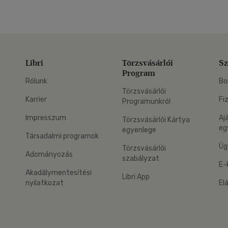
Libri
Törzsvásárlói
Sz
Program
Rólunk
Bo
Törzsvásárlói
Karrier
Fi
Programunkról
Impresszum
Aj
Törzsvásárlói Kártya
eg
egyenlege
Társadalmi programok
Üg
Törzsvásárlói
Adományozás
szabályzat
E-
Akadálymentesítési
Libri App
nyilatkozat
El
eg: Google Play
 applikáció Letölthető az App Store-ból