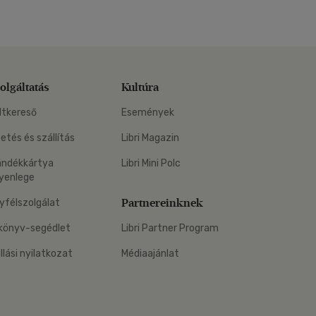
olgáltatás
Kultúra
ltkereső
Események
zetés és szállítás
Libri Magazin
ándékkártya
Libri Mini Polc
yenlege
Partnereinknek
yfélszolgálat
könyv-segédlet
Libri Partner Program
állási nyilatkozat
Médiaajánlat