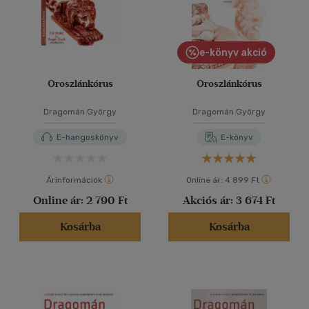
e-könyv akció
Oroszlánkórus
Oroszlánkórus
Dragomán György
Dragomán György
E-hangoskönyv
E-könyv
Árinformációk
Online ár:
4 899 Ft
Online ár:
2 790 Ft
Akciós ár:
3 674 Ft
Kosárba
Kosárba