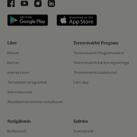
Libri a Facebookon
Libri a Youtube-on
Libri az Instagramon
Libri a LinkedInen
Libri applikáció Szerezd meg: Google P
Libri applikáció 
Libri
Törzsvásárlói Program
Rólunk
Törzsvásárlói Programunkról
Karrier
Törzsvásárlói Kártya egyenlege
Impresszum
Törzsvásárlói szabályzat
Társadalmi programok
Libri App
Adományozás
Akadálymentesítési nyilatkozat
Szolgáltatás
Kultúra
Boltkereső
Események