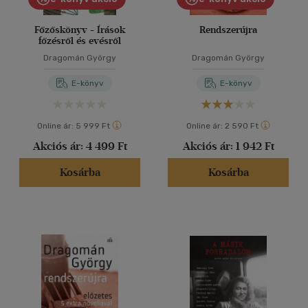
Főzőskönyv - Írások
Rendszerújra
főzésről és evésről
Dragomán György
Dragomán György
E-könyv
E-könyv
Online ár:
5 999 Ft
Online ár:
2 590 Ft
Akciós ár:
4 499 Ft
Akciós ár:
1 942 Ft
Kosárba
Kosárba