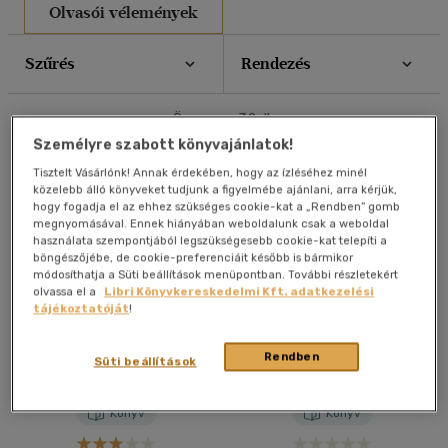
Olvasói vélemények
Szűrés
Rendezés
Összesen
32
db
Személyre szabott könyvajánlatok!
Tisztelt Vásárlónk! Annak érdekében, hogy az ízléséhez minél
közelebb álló könyveket tudjunk a figyelmébe ajánlani, arra kérjük,
hogy fogadja el az ehhez szükséges cookie-kat a „Rendben” gomb
megnyomásával. Ennek hiányában weboldalunk csak a weboldal
használata szempontjából legszükségesebb cookie-kat telepíti a
böngészőjébe, de cookie-preferenciáit később is bármikor
módosíthatja a Süti beállítások menüpontban. További részletekért
olvassa el a
Libri Könyvkereskedelmi Kft. adatkezelési
tájékoztatóját
!
A fehér király
A fehér király
Rendben
Süti beállítások
Dragomán György
Dragomán György
Könyv
Könyv