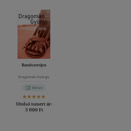
Rendszerújra
Dragomán György
Könyv
Utolsó ismert ár:
3 699 Ft