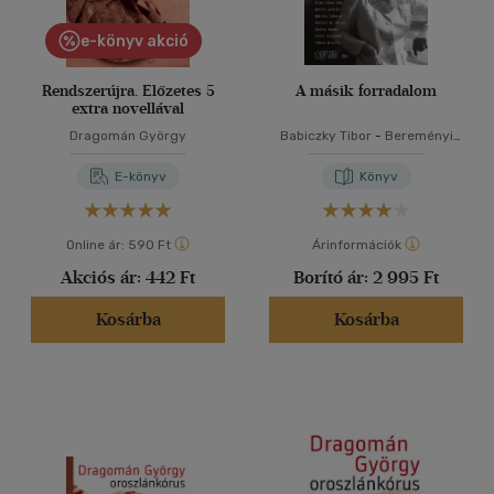
e-könyv akció
Rendszerújra. Előzetes 5
A másik forradalom
extra novellával
Dragomán György
Babiczky Tibor
-
Bereményi
Géza
-
Berg Judit
-
Bödőcs
Tibor
-
Cserna-Szabó András
E-könyv
Könyv
-
Dragomán György
-
Gerlóczy Márton
-
Háy János
-
Horváth Viktor
-
Kemény
István
-
Kiss Tibor Noé
-
Maros
Online ár:
590 Ft
Árinformációk
András
-
Márton László
-
Akciós ár:
442 Ft
Borító ár:
2 995 Ft
Rainer M. János
-
Szécsi
Noémi
-
Totth Benedek
-
Vámos Miklós
Kosárba
Kosárba