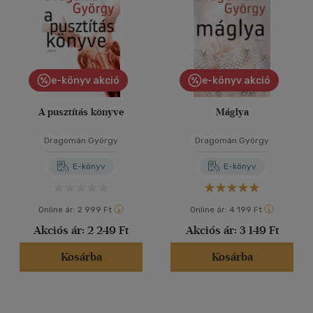
e-könyv akció
e-könyv akció
A pusztítás könyve
Máglya
Dragomán György
Dragomán György
E-könyv
E-könyv
Online ár:
2 999 Ft
Online ár:
4 199 Ft
Akciós ár:
2 249 Ft
Akciós ár:
3 149 Ft
Kosárba
Kosárba