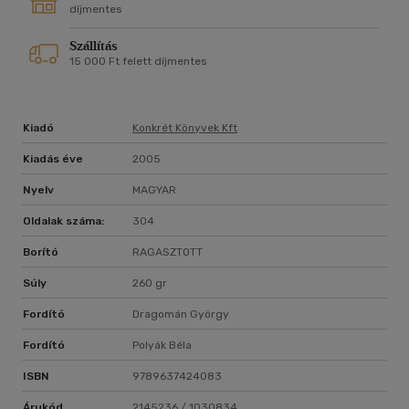
díjmentes
Szállítás
15 000 Ft felett díjmentes
Kiadó
Konkrét Könyvek Kft
Kiadás éve
2005
Nyelv
MAGYAR
Oldalak száma:
304
Borító
RAGASZTOTT
Súly
260 gr
Fordító
Dragomán György
Fordító
Polyák Béla
ISBN
9789637424083
Árukód
2145236 / 1030834