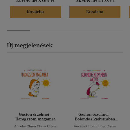
Akciós ár:
3 913 Ft
Akciós ár:
4 123 Ft
Kosárba
Kosárba
Új megjelenések
Gaston érzelmei -
Gaston érzelmei -
Haragszom magamra
Bolondos kedvemben
vagyok
Aurélie Chien Chow Chine
Aurélie Chien Chow Chine