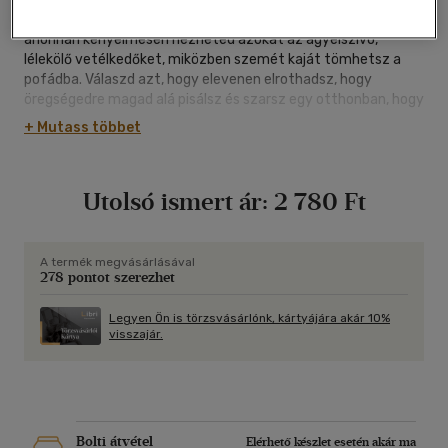
válaszd a mosógépet; válaszd az autót; válaszd a fotelt,
ahonnan kényelmesen nézheted azokat az agyelszívó,
lélekölő vetélkedőket, miközben szemét kaját tömhetsz a
pofádba. Válaszd azt, hogy elevenen elrothadsz, hogy
öregségedre magad alá pisálsz és szarsz egy otthonban, hogy
csak egy kurva nagy szégyellnivaló terhet jelentesz azoknak
+ Mutass többet
az önző, elbaszott kölyköknek, akiket a világra hoztál. Válaszd
az életet! "
Utolsó ismert ár:
2 780 Ft
A termék megvásárlásával
278 pontot szerezhet
Legyen Ön is törzsvásárlónk, kártyájára akár 10%
visszajár.
Bolti átvétel
Elérhető készlet esetén akár ma