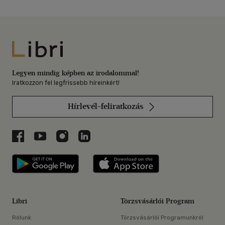
Libri
Legyen mindig képben az irodalommal!
Iratkozzon fel legfrissebb híreinkért!
Hírlevél-feliratkozás
Libri a Facebookon
Libri a Youtube-on
Libri az Instagramon
Libri a LinkedInen
Libri applikáció Szerezd meg: Google P
Libri applikáció 
Libri
Törzsvásárlói Program
Rólunk
Törzsvásárlói Programunkról