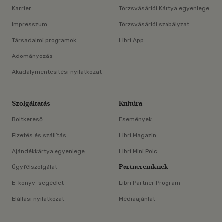
Karrier
Törzsvásárlói Kártya egyenlege
Impresszum
Törzsvásárlói szabályzat
Társadalmi programok
Libri App
Adományozás
Akadálymentesítési nyilatkozat
Szolgáltatás
Kultúra
Boltkereső
Események
Fizetés és szállítás
Libri Magazin
Ajándékkártya egyenlege
Libri Mini Polc
Partnereinknek
Ügyfélszolgálat
E-könyv-segédlet
Libri Partner Program
Elállási nyilatkozat
Médiaajánlat