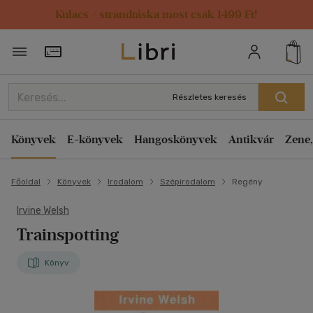
Kulacs / strandtáska most csak 1499 Ft!
Törzsvásárlói Kártya adatai
Részletes keresés
Könyvek
E-könyvek
Hangoskönyvek
Antikvár
Zene,
Főoldal
Könyvek
Irodalom
Szépirodalom
Regény
Irvine Welsh
Trainspotting
Könyv