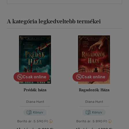
A kategória legkedveltebb termékei
Csak online
Csak online
Prédák háza
Ragadozók Háza
Diana Hunt
Diana Hunt
Könyv
Könyv
Borító ár:
5 590 Ft
Borító ár:
5 890 Ft