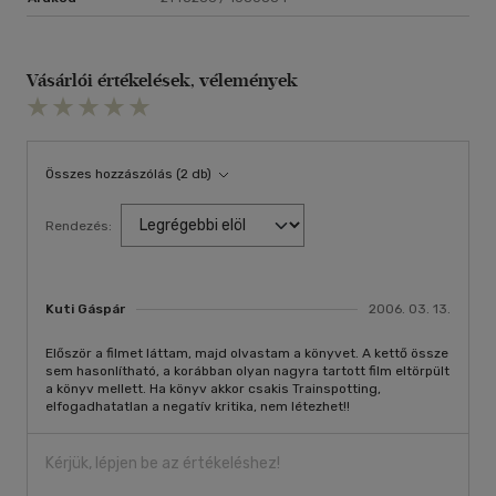
Vásárlói értékelések, vélemények
Összes hozzászólás (2 db)
Rendezés:
Kuti Gáspár
2006. 03. 13.
Először a filmet láttam, majd olvastam a könyvet. A kettő össze
sem hasonlítható, a korábban olyan nagyra tartott film eltörpült
a könyv mellett. Ha könyv akkor csakis Trainspotting,
elfogadhatatlan a negatív kritika, nem létezhet!!
Kérjük, lépjen be az értékeléshez!