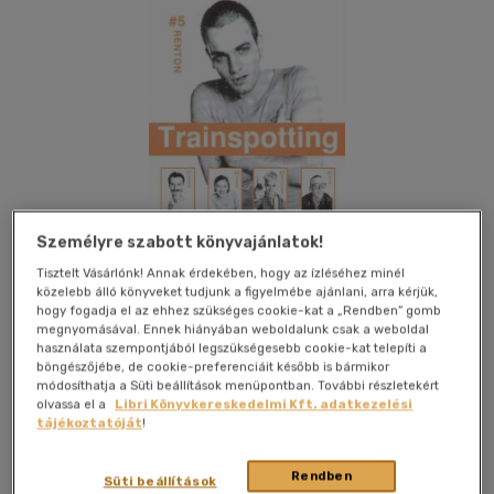
Személyre szabott könyvajánlatok!
Tisztelt Vásárlónk! Annak érdekében, hogy az ízléséhez minél
közelebb álló könyveket tudjunk a figyelmébe ajánlani, arra kérjük,
hogy fogadja el az ehhez szükséges cookie-kat a „Rendben” gomb
megnyomásával. Ennek hiányában weboldalunk csak a weboldal
Kívánságlistához adom
Megosztom
használata szempontjából legszükségesebb cookie-kat telepíti a
böngészőjébe, de cookie-preferenciáit később is bármikor
módosíthatja a Süti beállítások menüpontban. További részletekért
olvassa el a
Libri Könyvkereskedelmi Kft. adatkezelési
Konkrét Könyvek Kft
|
2005
|
magyar nyelvű
|
ragasztott
|
tájékoztatóját
!
304 oldal
Rendben
Süti beállítások
"Válassz minket! Válaszd az életet! Válaszd a jelzáloghitelt;