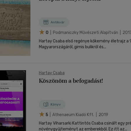
Antikvár
0
| Podmaniczky Művészeti Alapítván | 201
Hartay Csaba első regénye kőkemény életrajz a
Magyarországáról, gimis bulikról és...
Hartay Csaba
Köszönöm a befogadást!
Könyv
5
| Athenaeum Kiadó Kft. | 2019
Hartay Viharsarki Kattintós Csaba csinált egy pr
növénygyűjteményt az emberekből. Ez itt az...