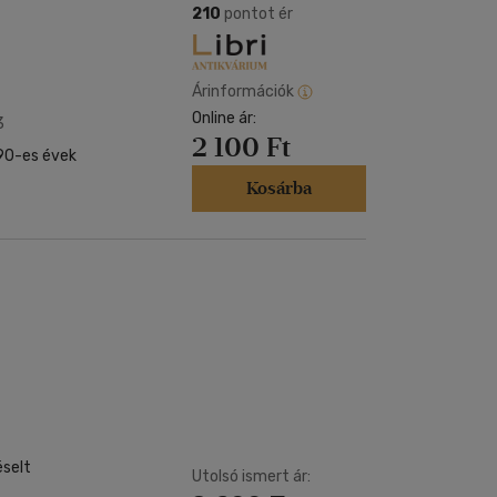
210
pontot ér
Árinformációk
Online ár:
3
2 100 Ft
 90-es évek
Kosárba
éselt
Utolsó ismert ár: