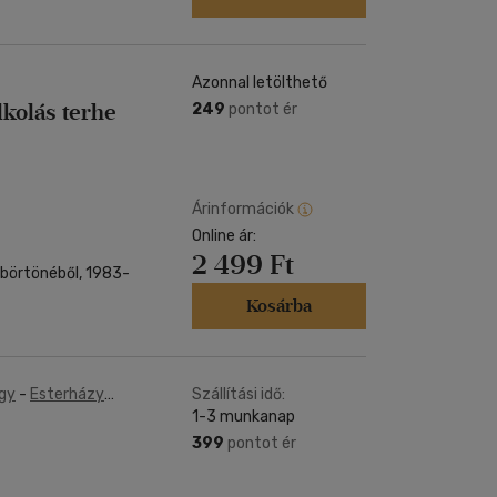
Azonnal letölthető
lkolás terhe
249
pontot ér
Árinformációk
Online ár:
2 499 Ft
k börtönéből, 1983-
Kosárba
gy
-
Esterházy
Szállítási idő:
 János
-
Hartay
1-3 munkanap
fiáth Orsolya
-
399
pontot ér
Lackfi János
-
i Nagy Lajos
-