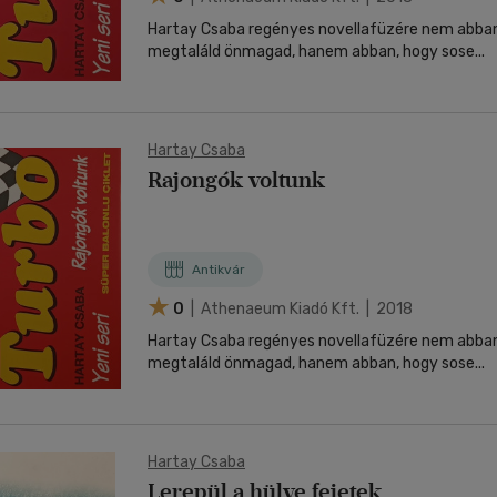
Hartay Csaba regényes novellafüzére nem abban
megtaláld önmagad, hanem abban, hogy sose...
Hartay Csaba
Rajongók voltunk
Antikvár
0
| Athenaeum Kiadó Kft. | 2018
Hartay Csaba regényes novellafüzére nem abban
megtaláld önmagad, hanem abban, hogy sose...
Hartay Csaba
Lerepül a hülye fejetek