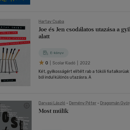
Hartay Csaba
Joe és Jen csodálatos utazása a gyi
alatt
E-könyv
0
| Scolar Kiadó | 2022
Két, gyilkosságért elítélt rab a tököli fiatalkorúa
ból indul különös utazásra. A
Darvasi László
-
Demény Péter
-
Dragomán Györ
Péter
-
Garaczi László
-
Grecsó Krisztián
-
Haász
Most múlik
Csaba
-
Háy János
-
Izsó Zita
-
Kanjo Nada
-
Kara
Kemény István
-
Kepes András
-
Kiss Tibor Noé
-
Nádas Péter
-
Nádasdy Ádám
-
Nyáry Luca
-
Part