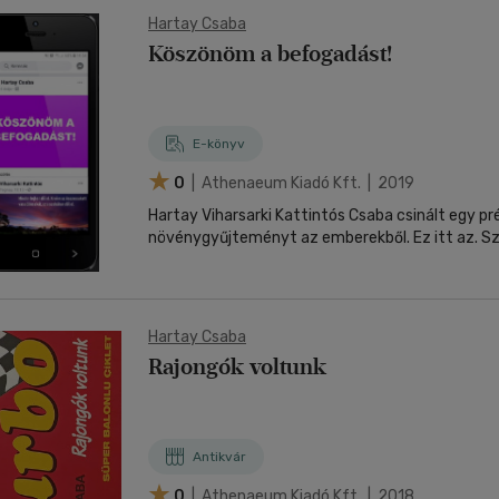
Hartay Csaba
Köszönöm a befogadást!
E-könyv
0
| Athenaeum Kiadó Kft. | 2019
Hartay Viharsarki Kattintós Csaba csinált egy pr
növénygyűjteményt az emberekből. Ez itt az. S
Hartay Csaba
Rajongók voltunk
Antikvár
0
| Athenaeum Kiadó Kft. | 2018