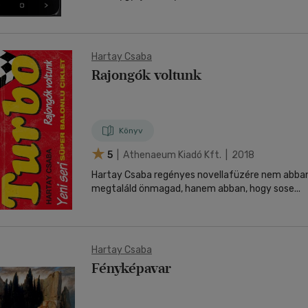
Hartay Csaba
Rajongók voltunk
Könyv
5
| Athenaeum Kiadó Kft. | 2018
Hartay Csaba regényes novellafüzére nem abban
megtaláld önmagad, hanem abban, hogy sose...
Hartay Csaba
Fényképavar