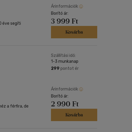
-
Simon Márton
-
Árinformációk
th Krisztina
-
Turi
Borító ár:
3 999 Ft
 éve segíti
Kosárba
Szállítási idő:
1-3 munkanap
299
pontot ér
Árinformációk
Borító ár:
2 990 Ft
Kosárba