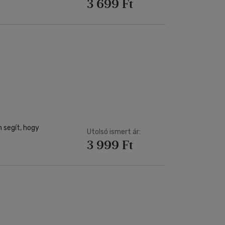
3 699 Ft
 segít, hogy
Utolsó ismert ár:
3 999 Ft