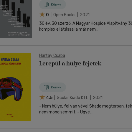
Polcz Alaine
-
Rakovszky Zsuzsa
-
Schein Gábor
Könyv
Szabó T. Anna
-
Szőcs Géza
-
Tompa Andrea
-
Tó
Tímea
-
Ugron Zsolna
-
Hevesi Judit
0
| Open Books | 2021
30 év, 30 szerző. A Magyar Hospice Alapítvány 30
komplex ellátással a már nem...
Hartay Csaba
Lerepül a hülye fejetek
Könyv
4.5
| Scolar Kiadó Kft. | 2021
- Nem hülye, fel van véve! Shado megtorpan, felnéz a férfira, de
nem mond semmit. - Ugye...