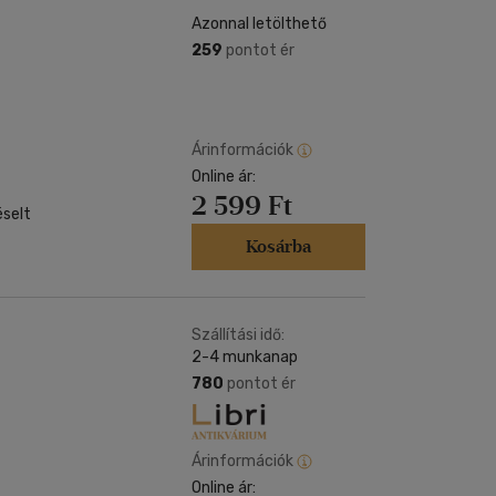
Azonnal letölthető
259
pontot ér
Árinformációk
Online ár:
2 599 Ft
éselt
z
Kosárba
Szállítási idő:
2-4 munkanap
780
pontot ér
Árinformációk
Online ár: