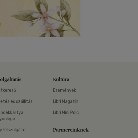
olgáltatás
Kultúra
ltkereső
Események
zetés és szállítás
Libri Magazin
ándékkártya
Libri Mini Polc
yenlege
Partnereinknek
yfélszolgálat