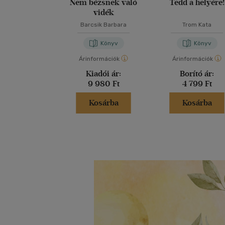
Nem bézsnek való
Tedd a helyére!
vidék
Barcsik Barbara
Trom Kata
Könyv
Könyv
Árinformációk
Árinformációk
Kiadói ár:
Borító ár:
9 980 Ft
4 799 Ft
Kosárba
Kosárba