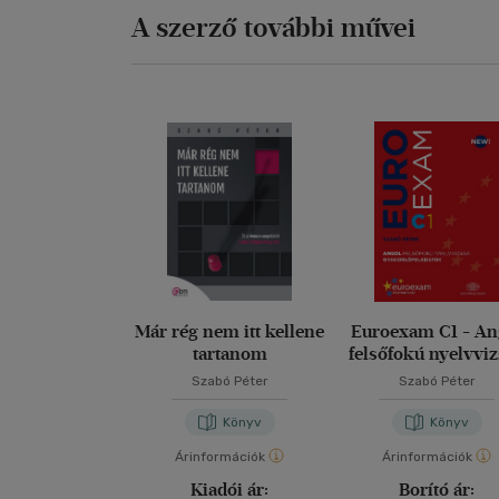
A szerző további művei
Már rég nem itt kellene
Euroexam C1 - An
tartanom
felsőfokú nyelvvi
gyakorlófeladat
Szabó Péter
Szabó Péter
Könyv
Könyv
Árinformációk
Árinformációk
Kiadói ár:
Borító ár: