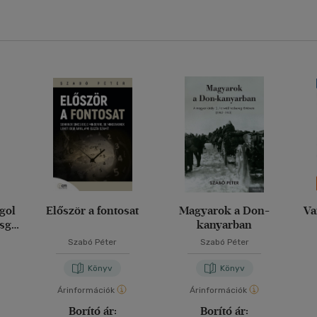
gol
Először a fontosat
Magyarok a Don-
Va
zsga
kanyarban
ok
Szabó Péter
Szabó Péter
Könyv
Könyv
Árinformációk
Árinformációk
Borító ár:
Borító ár: