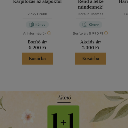
Kárpitozás az alapoktól
Rend a lelke
Har
mindennek!
Vicky Grubb
Geralin Thomas
Gu
Könyv
Könyv
Árinformációk
Borító ár:
5 990 Ft
Borító ár:
Akciós ár:
6 290 Ft
2 396 Ft
Kosárba
Kosárba