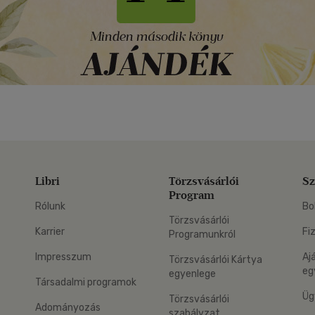
Libri
Törzsvásárlói
Sz
Program
Rólunk
Bo
Törzsvásárlói
Karrier
Fi
Programunkról
Impresszum
Aj
Törzsvásárlói Kártya
eg
egyenlege
Társadalmi programok
Üg
Törzsvásárlói
Adományozás
szabályzat