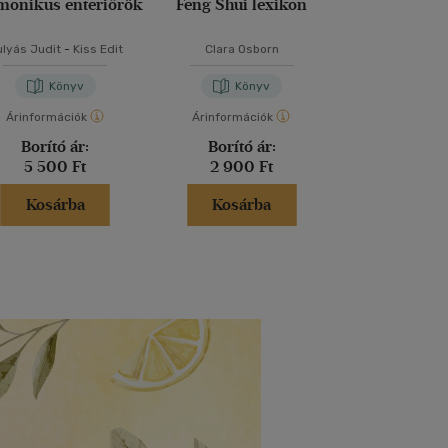
monikus enteriőrök
Feng Shui lexikon
lyás Judit
-
Kiss Edit
Clara Osborn
Könyv
Könyv
Árinformációk
Árinformációk
Borító ár:
Borító ár:
5 500 Ft
2 900 Ft
Kosárba
Kosárba