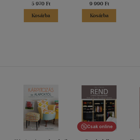
5 970 Ft
9 990 Ft
Kosárba
Kosárba
Csak online