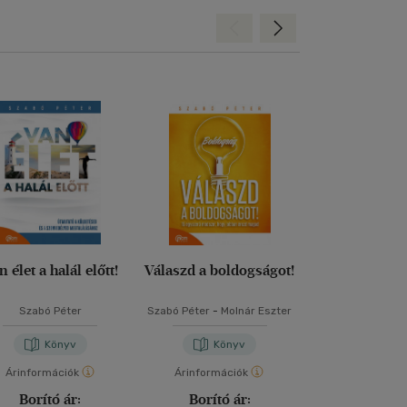
Hátra
Előre
n élet a halál előtt!
Válaszd a boldogságot!
Kinek éled az
Szabó Péter
Szabó Péter
-
Molnár Eszter
Szabó Pé
Könyv
Könyv
Kön
Árinformációk
Árinformációk
Árinformáci
Borító ár:
Borító ár:
Borító 