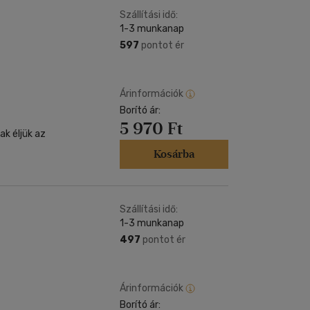
Szállítási idő:
1-3 munkanap
597
pontot ér
Árinformációk
Borító ár:
5 970 Ft
k éljük az
Kosárba
Szállítási idő:
1-3 munkanap
497
pontot ér
Árinformációk
Borító ár: