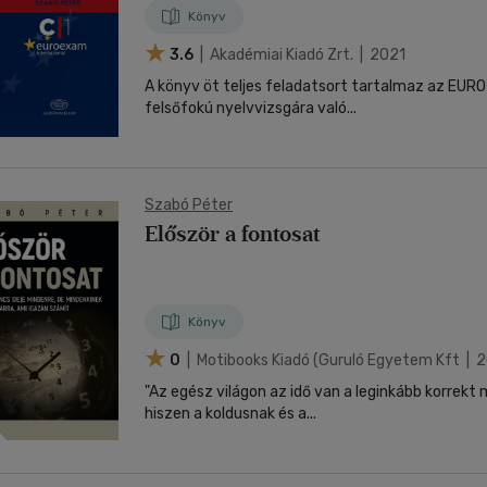
Könyv
3.6
| Akadémiai Kiadó Zrt. | 2021
A könyv öt teljes feladatsort tartalmaz az EURO
felsőfokú nyelvvizsgára való...
Szabó Péter
Először a fontosat
Könyv
0
| Motibooks Kiadó (guruló Egyetem Kft | 
"Az egész világon az idő van a leginkább korrekt
hiszen a koldusnak és a...