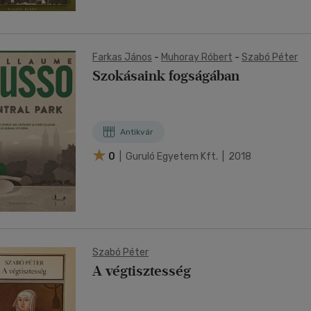
Farkas János
-
Muhoray Róbert
-
Szabó Péter
Szokásaink fogságában
Antikvár
0
| Guruló Egyetem Kft. | 2018
Szabó Péter
A végtisztesség