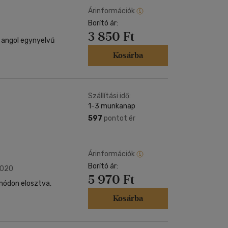
Árinformációk
Borító ár:
3 850 Ft
 angol egynyelvű
Kosárba
Szállítási idő:
1-3 munkanap
597
pontot ér
Árinformációk
Borító ár:
2020
5 970 Ft
 módon elosztva,
Kosárba