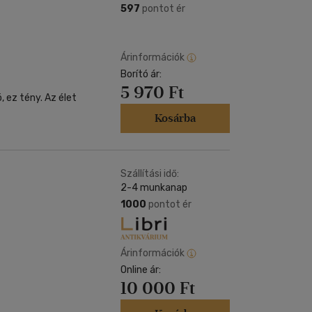
597
pontot ér
Árinformációk
Borító ár:
5 970 Ft
ény. Az élet
Kosárba
Szállítási idő:
2-4 munkanap
1000
pontot ér
Árinformációk
Online ár:
10 000 Ft