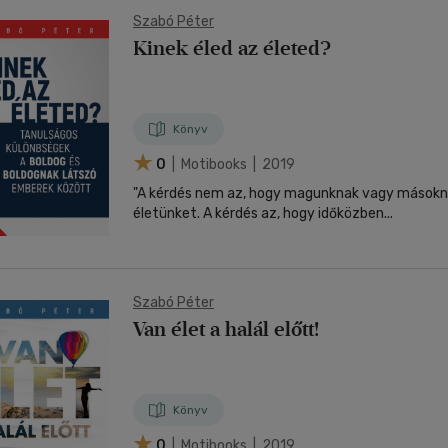
Szabó Péter
Kinek éled az életed?
Könyv
0
| Motibooks | 2019
"A kérdés nem az, hogy magunknak vagy másokna
életünket. A kérdés az, hogy időközben...
Szabó Péter
Van élet a halál előtt!
Könyv
0
| Motibooks | 2019