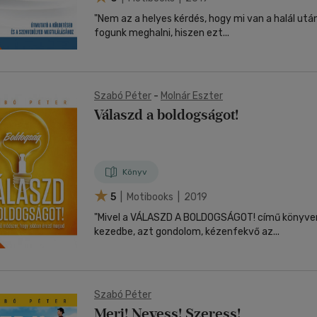
"Nem az a helyes kérdés, hogy mi van a halál utá
fogunk meghalni, hiszen ezt...
Szabó Péter
-
Molnár Eszter
Válaszd a boldogságot!
Könyv
5
| Motibooks | 2019
"Mivel a VÁLASZD A BOLDOGSÁGOT! című könyve
kezedbe, azt gondolom, kézenfekvő az...
Szabó Péter
Merj! Nevess! Szeress!