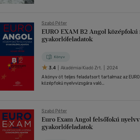
Szabó Péter
EURO EXAM B2 Angol középfokú n
gyakorlófeladatok
Könyv
3.4
| Akadémiai Kiadó Zrt. | 2024
A könyv öt teljes feladatsort tartalmaz az EURO
középfokú nyelvvizsgára való...
Szabó Péter
Euro Exam Angol felsőfokú nyelvv
gyakorlófeladatok