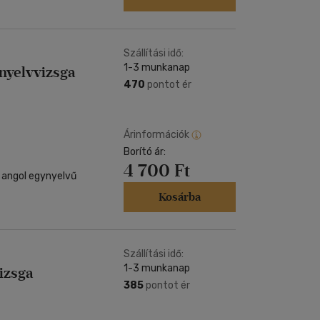
Szállítási idő:
1-3 munkanap
yelvvizsga
470
pontot ér
Árinformációk
Borító ár:
4 700 Ft
 angol egynyelvű
Kosárba
Szállítási idő:
1-3 munkanap
izsga
385
pontot ér