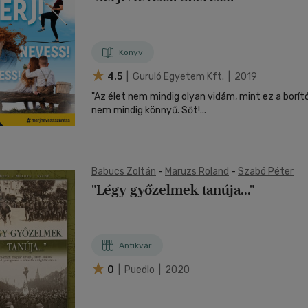
Könyv
4.5
| Guruló Egyetem Kft. | 2019
"Az élet nem mindig olyan vidám, mint ez a borító, ez t
nem mindig könnyű. Sőt!...
Babucs Zoltán
-
Maruzs Roland
-
Szabó Péter
"Légy győzelmek tanúja..."
Antikvár
0
| Puedlo | 2020