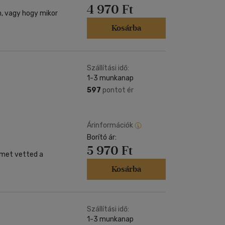
4 970 Ft
n, vagy hogy mikor
Kosárba
Szállítási idő:
1-3 munkanap
597
pontot ér
Árinformációk
Borító ár:
5 970 Ft
met vetted a
Kosárba
Szállítási idő:
1-3 munkanap