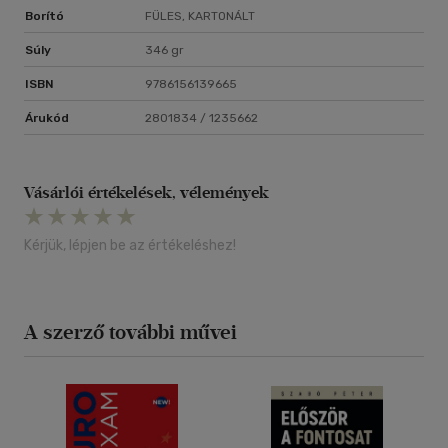
Borító
FÜLES, KARTONÁLT
Súly
346 gr
ISBN
9786156139665
Árukód
2801834 / 1235662
Vásárlói értékelések, vélemények
Kérjük, lépjen be az értékeléshez!
A szerző további művei