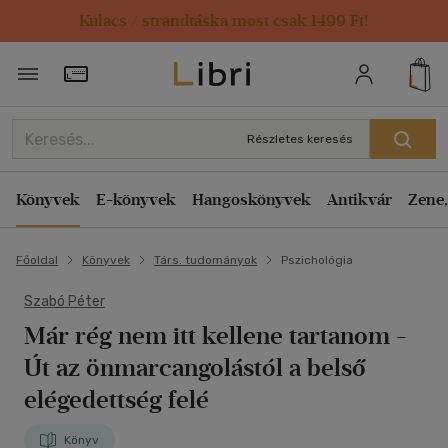
Kulacs / strandtáska most csak 1499 Ft!
Törzsvásárlói Kártya adatai
Részletes keresés
Könyvek
E-könyvek
Hangoskönyvek
Antikvár
Zene,
Főoldal
Könyvek
Társ. tudományok
Pszichológia
Szabó Péter
Már rég nem itt kellene tartanom
-
Út az önmarcangolástól a belső
elégedettség felé
Könyv