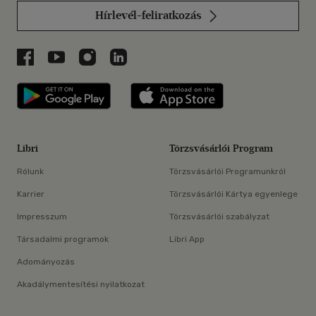
Hírlevél-feliratkozás
Libri a Facebookon
Libri a Youtube-on
Libri az Instagramon
Libri a LinkedInen
Libri applikáció Szerezd meg: Google P
Libri applikáció 
Libri
Törzsvásárlói Program
Rólunk
Törzsvásárlói Programunkról
Karrier
Törzsvásárlói Kártya egyenlege
Impresszum
Törzsvásárlói szabályzat
Társadalmi programok
Libri App
Adományozás
Akadálymentesítési nyilatkozat