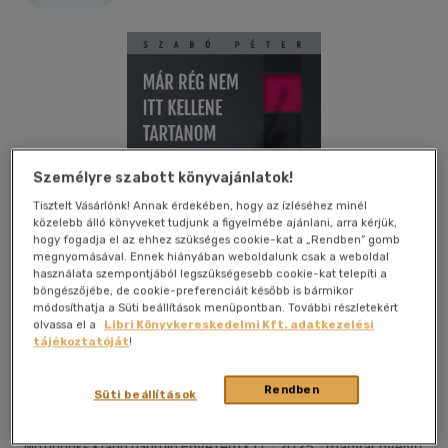
Személyre szabott könyvajánlatok!
Tisztelt Vásárlónk! Annak érdekében, hogy az ízléséhez minél
közelebb álló könyveket tudjunk a figyelmébe ajánlani, arra kérjük,
hogy fogadja el az ehhez szükséges cookie-kat a „Rendben” gomb
megnyomásával. Ennek hiányában weboldalunk csak a weboldal
használata szempontjából legszükségesebb cookie-kat telepíti a
böngészőjébe, de cookie-preferenciáit később is bármikor
módosíthatja a Süti beállítások menüpontban. További részletekért
olvassa el a
Libri Könyvkereskedelmi Kft. adatkezelési
tájékoztatóját
!
Kívánságlistához adom
Megosztom
Rendben
Süti beállítások
Motibooks Kiadó (guruló Egyetem Kft
|
2025
|
magyar nyelvű