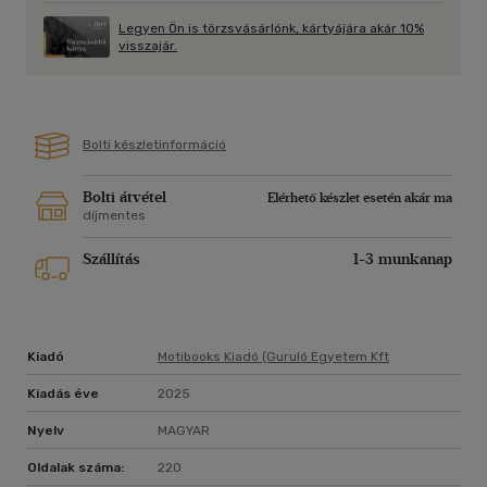
nem igaz.
Legyen Ön is törzsvásárlónk, kártyájára akár 10%
visszajár.
Néhány kérdés és felismerés, amivel találkozni fogsz:
- Milyen családi mintákat cipelsz, amelyek láthatatlanul
formálják az életed?
- Hogyan torzítja az önértékelésedet a közösségi média?
Bolti készletinformáció
- Miért olyan nehéz kimondani, hogy "nem vagyok jól"?
- Mi van akkor, ha valójában semmiről sem késtél le?
Bolti átvétel
Elérhető készlet esetén akár ma
Nem mutat irányt, nem mondja meg, hova "kellene" tartanod.
díjmentes
De segít megállni, körbenézni, és talán végre magad felé
fordulni. És közben, valahol a lapok között, talán elkezded
Szállítás
1-3 munkanap
újraértelmezni az iránytűdet."
Kiadó
Motibooks Kiadó (guruló Egyetem Kft
Kiadás éve
2025
Nyelv
MAGYAR
Oldalak száma:
220