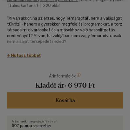
|
füles, kartonált
|
220 oldal
"Mi van akkor, ha az érzés, hogy "lemaradtál", nem a valóságot
tükrözi - hanem a gyerekkori megfelelési programokat, a torz
társadalmi elvárásokat és a másokhoz való hasonlítgatás
eredményét? Mi van, ha valójában nem vagy lemaradva, csak
nem a saját térképedet nézed?
Ez a könyv neked szól, ha szoktad úgy érezni, hogy már rég
+ Mutass többet
nem itt kellene tartanod életed valamelyik, vagy akár
mindegyik területén. Manapság az elégedetlenség kollektív
jelenség lett, egy vírus, ami átitatja a világot, és megkeseríti a
Árinformációk
mindennapjainkat. Kilopja belőle az örömöt, a könnyedséget,
és azt, hogy felszabadultan tudjunk élni. Pedig mindannyian
Kiadói ár:
6 970 Ft
erre vágyunk.
Ez a könyv a segítségedre lehet abban, hogy még inkább
Kosárba
élvezhesd az életed, és megélhesd végre a legcsodálatosabb
érzések egyikét, ami nem más, mint a folyamatos
önostorozás helyére lépő elégedettség. Nem ad tuti
A termék megvásárlásával
recepteket. Viszont segít megérteni, miért érzed úgy, hogy
697 pontot szerezhet
máshol kellene tartanod - és azt is, hogy ez a gondolat miért