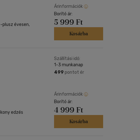
Árinformációk
Borító ár:
5 999 Ft
c-plusz évesen,
Kosárba
Szállítási idő:
1-3 munkanap
499
pontot ér
Árinformációk
Borító ár:
4 999 Ft
tékony edzés
Kosárba