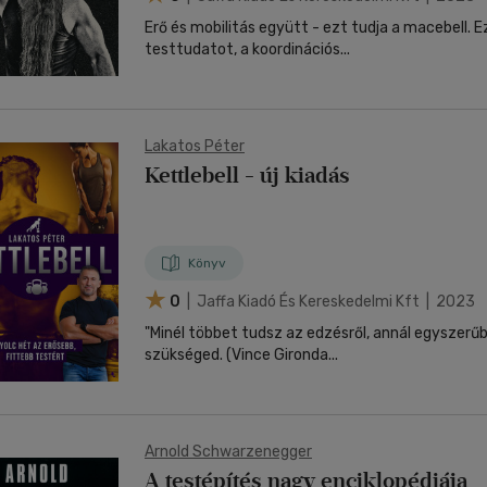
Erő és mobilitás együtt - ezt tudja a macebell. Ezt
testtudatot, a koordinációs...
Lakatos Péter
Kettlebell - új kiadás
Könyv
0
| Jaffa Kiadó És Kereskedelmi Kft | 2023
"Minél többet tudsz az edzésről, annál egyszerű
szükséged. (Vince Gironda...
Arnold Schwarzenegger
A testépítés nagy enciklopédiája