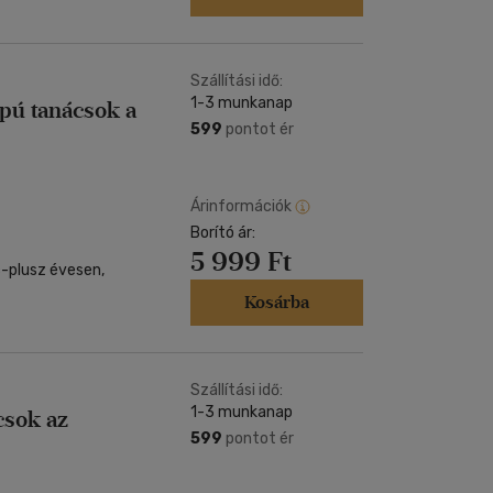
Szállítási idő:
1-3 munkanap
pú tanácsok a
599
pontot ér
Árinformációk
Borító ár:
5 999 Ft
c-plusz évesen,
Kosárba
Szállítási idő:
1-3 munkanap
csok az
599
pontot ér