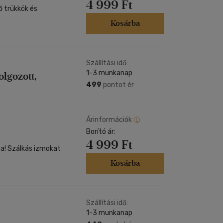
4 999 Ft
ő trükkök és
Kosárba
Szállítási idő:
1-3 munkanap
lgozott,
499
pontot ér
Árinformációk
Borító ár:
4 999 Ft
kat
Kosárba
Szállítási idő:
1-3 munkanap