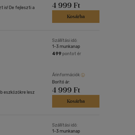
4 999 Ft
 is! De fejleszti a
Kosárba
Szállítási idő:
1-3 munkanap
499
pontot ér
Árinformációk
Borító ár:
4 999 Ft
bb eszközökre lesz
Kosárba
Szállítási idő:
1-3 munkanap