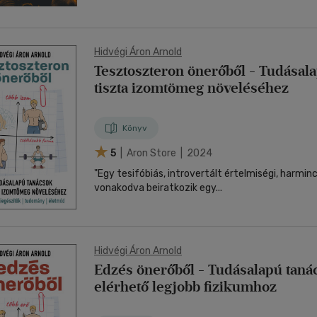
Hidvégi Áron Arnold
Tesztoszteron önerőből - Tudásala
tiszta izomtömeg növeléséhez
Könyv
5
| Aron Store | 2024
"Egy tesifóbiás, introvertált értelmiségi, harmin
vonakodva beiratkozik egy...
Hidvégi Áron Arnold
Edzés önerőből - Tudásalapú taná
elérhető legjobb fizikumhoz