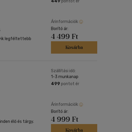
449
pontot ér
Árinformációk
Borító ár:
5
4 499 Ft
ik legféltettebb
Kosárba
Szállítási idő:
1-3 munkanap
499
pontot ér
Árinformációk
Borító ár:
4 999 Ft
nden élő és tárgy.
Kosárba