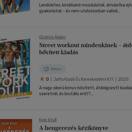
Lendületes, kirobbanó mozdulatok, ámulatba ejt
gyakorlatok - és nem utolsósorban valódi...
Gödrösi Ádám
Street workout mindenkinek - átdo
bővített kiadás
Könyv
0
| Jaffa Kiadó És Kereskedelmi Kft | 2025
A nagy sikerű könyv bővített, átdolgozott kiadása! Szálkás izmo
szeretnél, és brutális erőt?...
Kyle Stull
A hengerezés kézikönyve