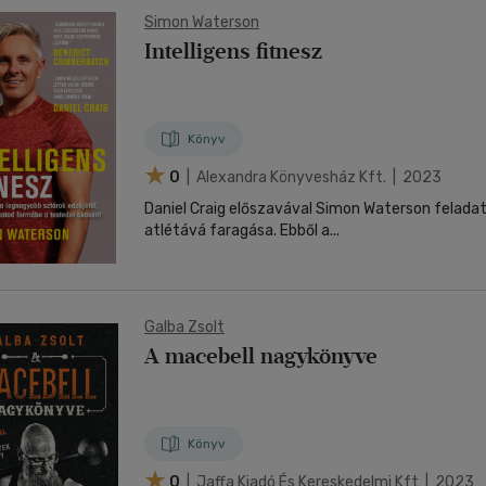
Simon Waterson
Intelligens fitnesz
Könyv
0
| Alexandra Könyvesház Kft. | 2023
Daniel Craig előszavával Simon Waterson feladata a filmsztárok
atlétává faragása. Ebből a...
Galba Zsolt
A macebell nagykönyve
Könyv
0
| Jaffa Kiadó És Kereskedelmi Kft | 2023