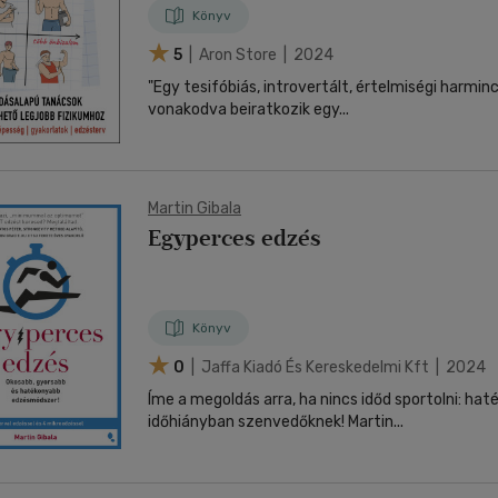
Könyv
5
| Aron Store | 2024
"Egy tesifóbiás, introvertált, értelmiségi harmin
vonakodva beiratkozik egy...
Martin Gibala
Egyperces edzés
Könyv
0
| Jaffa Kiadó És Kereskedelmi Kft | 2024
Íme a megoldás arra, ha nincs időd sportolni: ha
időhiányban szenvedőknek! Martin...