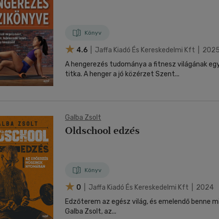
Könyv
4.6
| Jaffa Kiadó És Kereskedelmi Kft | 202
A hengerezés tudománya a fitnesz világának egy
titka. A henger a jó közérzet Szent...
Galba Zsolt
Oldschool edzés
Könyv
0
| Jaffa Kiadó És Kereskedelmi Kft | 2024
Edzőterem az egész világ, és emelendő benne mi
Galba Zsolt, az...