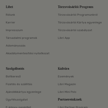
Libri
Törzsvásárlói Program
Rólunk
Törzsvásárlói Programunkról
Karrier
Törzsvásárlói Kártya egyenlege
Impresszum
Törzsvásárlói szabályzat
Társadalmi programok
Libri App
Adományozás
Akadálymentesítési nyilatkozat
Szolgáltatás
Kultúra
Boltkereső
Események
Fizetés és szállítás
Libri Magazin
Ajándékkártya egyenlege
Libri Mini Polc
Partnereinknek
Ügyfélszolgálat
E-könyv-segédlet
Libri Partner Program