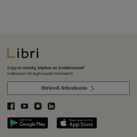
Libri
Legyen mindig képben az irodalommal!
Iratkozzon fel legfrissebb híreinkért!
Hírlevél-feliratkozás
Libri a Facebookon
Libri a Youtube-on
Libri az Instagramon
Libri a LinkedInen
Libri applikáció Szerezd meg: Google P
Libri applikáció 