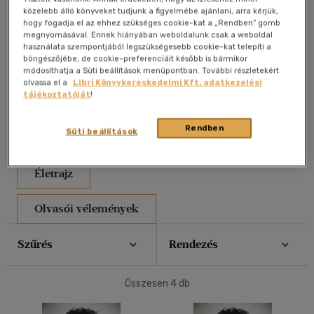
közelebb álló könyveket tudjunk a figyelmébe ajánlani, arra kérjük,
40 db / oldal
hogy fogadja el az ehhez szükséges cookie-kat a „Rendben” gomb
megnyomásával. Ennek hiányában weboldalunk csak a weboldal
használata szempontjából legszükségesebb cookie-kat telepíti a
böngészőjébe, de cookie-preferenciáit később is bármikor
módosíthatja a Süti beállítások menüpontban. További részletekért
Alkalmaz
olvassa el a
Libri Könyvkereskedelmi Kft. adatkezelési
tájékoztatóját
!
Rendben
Süti beállítások
Művei
Életrajz
Olvasói vélemények
Szűrés
Rendezés
Összesen
4
db