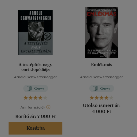
A testépítés nagy
Emlékmás
enciklopédiája
Arnold Schwarzenegger
Arnold Schwarzenegger
Könyv
Könyv
Utolsó ismert ár:
Árinformációk
4 990 Ft
Borító ár:
7 999 Ft
Kosárba