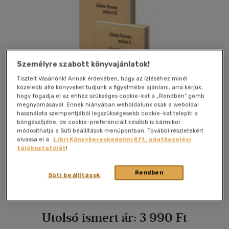
Személyre szabott könyvajánlatok!
Tisztelt Vásárlónk! Annak érdekében, hogy az ízléséhez minél
közelebb álló könyveket tudjunk a figyelmébe ajánlani, arra kérjük,
hogy fogadja el az ehhez szükséges cookie-kat a „Rendben” gomb
megnyomásával. Ennek hiányában weboldalunk csak a weboldal
használata szempontjából legszükségesebb cookie-kat telepíti a
böngészőjébe, de cookie-preferenciáit később is bármikor
módosíthatja a Süti beállítások menüpontban. További részletekért
olvassa el a
Libri Könyvkereskedelmi Kft. adatkezelési
tájékoztatóját
!
Kívánságlistához adom
Megosztom
Rendben
Süti beállítások
Masszi Kiadó
|
2002
|
magyar nyelvű
|
kemény kötésben
Utolsó ismert ár:
3 990 Ft