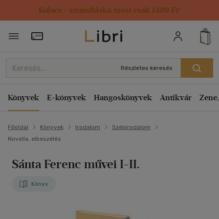
Kulacs / strandtáska most csak 1499 Ft!
Törzsvásárlói Kártya adatai
Részletes keresés
Könyvek
E-könyvek
Hangoskönyvek
Antikvár
Zene,
Főoldal
Könyvek
Irodalom
Szépirodalom
Novella, elbeszélés
Sánta Ferenc művei I-II.
Könyv