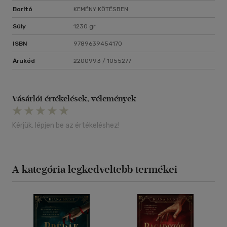
Borító
KEMÉNY KÖTÉSBEN
Súly
1230 gr
ISBN
9789639454170
Árukód
2200993 / 1055277
Vásárlói értékelések, vélemények
Kérjük, lépjen be az értékeléshez!
A kategória legkedveltebb termékei