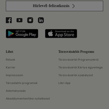
Hírlevél-feliratkozás
Libri a Facebookon
Libri a Youtube-on
Libri az Instagramon
Libri a LinkedInen
Libri applikáció Szerezd meg: Google P
Libri applikáció 
Libri
Törzsvásárlói Program
Rólunk
Törzsvásárlói Programunkról
Karrier
Törzsvásárlói Kártya egyenlege
Impresszum
Törzsvásárlói szabályzat
Társadalmi programok
Libri App
Adományozás
Akadálymentesítési nyilatkozat