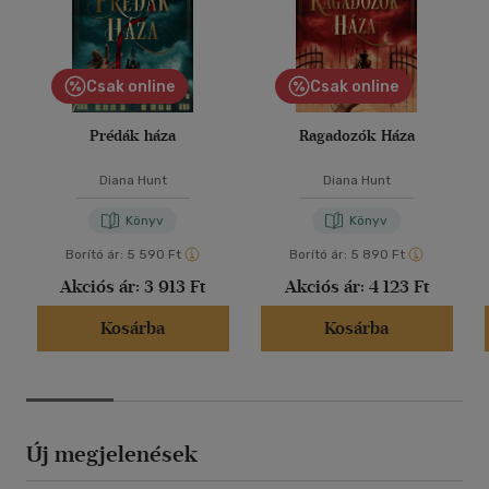
Csak online
Csak online
Prédák háza
Ragadozók Háza
Diana Hunt
Diana Hunt
Könyv
Könyv
Borító ár:
5 590 Ft
Borító ár:
5 890 Ft
Akciós ár:
3 913 Ft
Akciós ár:
4 123 Ft
Kosárba
Kosárba
Új megjelenések