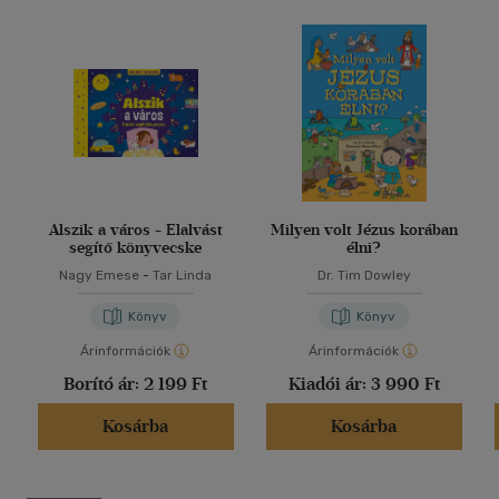
Alszik a város - Elalvást
Milyen volt Jézus korában
segítő könyvecske
élni?
Nagy Emese
-
Tar Linda
Dr. Tim Dowley
Könyv
Könyv
Árinformációk
Árinformációk
Borító ár:
2 199 Ft
Kiadói ár:
3 990 Ft
Kosárba
Kosárba