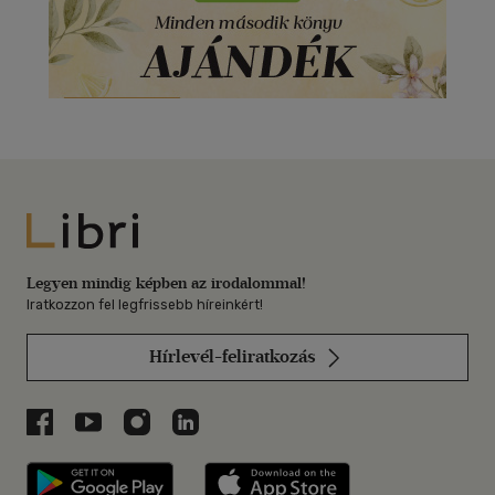
Libri
Legyen mindig képben az irodalommal!
Iratkozzon fel legfrissebb híreinkért!
Hírlevél-feliratkozás
Libri a Facebookon
Libri a Youtube-on
Libri az Instagramon
Libri a LinkedInen
Libri applikáció Szerezd meg: Google P
Libri applikáció 