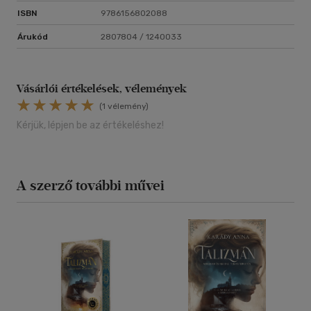
ISBN
9786156802088
Árukód
2807804 / 1240033
Vásárlói értékelések, vélemények
(1 vélemény)
Kérjük, lépjen be az értékeléshez!
A szerző további művei