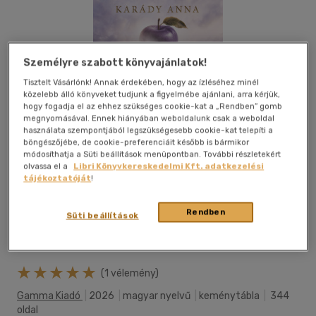
Személyre szabott könyvajánlatok!
Tisztelt Vásárlónk! Annak érdekében, hogy az ízléséhez minél
közelebb álló könyveket tudjunk a figyelmébe ajánlani, arra kérjük,
hogy fogadja el az ehhez szükséges cookie-kat a „Rendben” gomb
megnyomásával. Ennek hiányában weboldalunk csak a weboldal
használata szempontjából legszükségesebb cookie-kat telepíti a
böngészőjébe, de cookie-preferenciáit később is bármikor
módosíthatja a Süti beállítások menüpontban. További részletekért
olvassa el a
Libri Könyvkereskedelmi Kft. adatkezelési
tájékoztatóját
!
Rendben
Süti beállítások
Beleolvasok
Kívánságlistához adom
Megosztom
(1 vélemény)
Gamma Kiadó
|
2026
|
magyar nyelvű
|
keménytábla
|
344
oldal