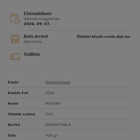
hogy bár a világ változhat, az emberi szív legmélyebb vágyai
és félelmei időtlenek.
Előrendelhető
Várható megjelenés:
2026. 09. 07.
Bolti átvétel
Elérhető készlet esetén akár ma
díjmentes
Szállítás
Kiadó
Gamma Kiadó
Kiadás éve
2026
Nyelv
MAGYAR
Oldalak száma:
344
Borító
KEMÉNYTÁBLA
Súly
420 gr