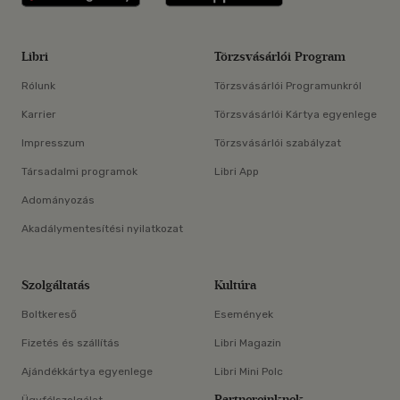
Libri
Törzsvásárlói Program
Rólunk
Törzsvásárlói Programunkról
Karrier
Törzsvásárlói Kártya egyenlege
Impresszum
Törzsvásárlói szabályzat
Társadalmi programok
Libri App
Adományozás
Akadálymentesítési nyilatkozat
Szolgáltatás
Kultúra
Boltkereső
Események
Fizetés és szállítás
Libri Magazin
Ajándékkártya egyenlege
Libri Mini Polc
Partnereinknek