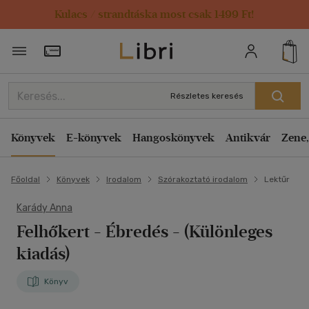
Kulacs / strandtáska most csak 1499 Ft!
Törzsvásárlói Kártya adatai
Részletes keresés
Könyvek
E-könyvek
Hangoskönyvek
Antikvár
Zene,
Főoldal
Könyvek
Irodalom
Szórakoztató irodalom
Lektűr
Karády Anna
Felhőkert
- Ébredés - (Különleges
kiadás)
Könyv