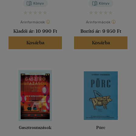
Könyv
Könyv
Árinformációk
Árinformációk
Kiadói ár:
10 990 Ft
Borító ár:
9 950 Ft
Kosárba
Kosárba
Gasztroutazások
Pörc