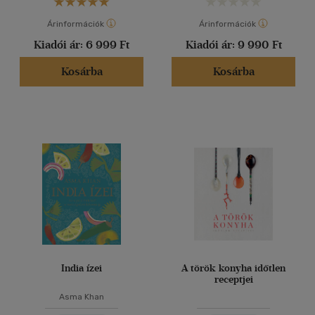
Árinformációk
Árinformációk
Kiadói ár:
6 999 Ft
Kiadói ár:
9 990 Ft
Kosárba
Kosárba
India ízei
A török konyha időtlen
receptjei
Asma Khan