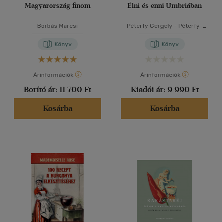
Magyarország finom
Élni és enni Umbriában
Borbás Marcsi
Péterfy Gergely
-
Péterfy-
Novák Éva
Könyv
Könyv
Árinformációk
Árinformációk
Borító ár:
11 700 Ft
Kiadói ár:
9 990 Ft
Kosárba
Kosárba