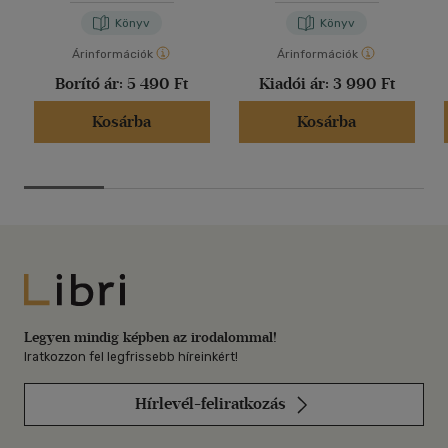
Könyv
Könyv
Árinformációk
Árinformációk
Borító ár:
5 490 Ft
Kiadói ár:
3 990 Ft
Kosárba
Kosárba
Libri
Legyen mindig képben az irodalommal!
Iratkozzon fel legfrissebb híreinkért!
Hírlevél-feliratkozás