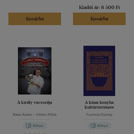
Kiadói ár:
8 500 Ft
Kosárba
Kosárba
A király vacsorája
A kínai konyha
kultúrtörténete
Beke Ádám
-
Villám Attila
Fuchsia Dunlop
Könyv
Könyv