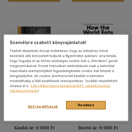
Vélemény szerint
(42)
(22)
(3)
Személyre szabott könyvajánlatok!
(1)
Tisztelt Vásárlónk! Annak érdekében, hogy az ízléséhez minél
(2)
közelebb álló könyveket tudjunk a figyelmébe ajánlani, arra kérjük,
hogy fogadja el az ehhez szükséges cookie-kat a „Rendben” gomb
(1753)
megnyomásával. Ennek hiányában weboldalunk csak a weboldal
használata szempontjából legszükségesebb cookie-kat telepíti a
böngészőjébe, de cookie-preferenciáit később is bármikor
Az én itáliai konyhám
How the World Eats
módosíthatja a Süti beállítások menüpontban. További részletekért
Alkalmaz
olvassa el a
Libri Könyvkereskedelmi Kft. adatkezelési
Mimi Thorisson
Julian Baggini
tájékoztatóját
!
Könyv
Könyv
Rendben
Süti beállítások
Árinformációk
Árinformációk
Kiadói ár:
9 990 Ft
Borító ár:
6 990 Ft