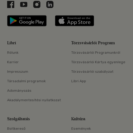
Libri a Facebookon
Libri a Youtube-on
Libri az Instagramon
Libri a LinkedInen
Libri applikáció Szerezd meg: Google P
Libri applikáció 
Libri
Törzsvásárlói Program
Rólunk
Törzsvásárlói Programunkról
Karrier
Törzsvásárlói Kártya egyenlege
Impresszum
Törzsvásárlói szabályzat
Társadalmi programok
Libri App
Adományozás
Akadálymentesítési nyilatkozat
Szolgáltatás
Kultúra
Boltkereső
Események