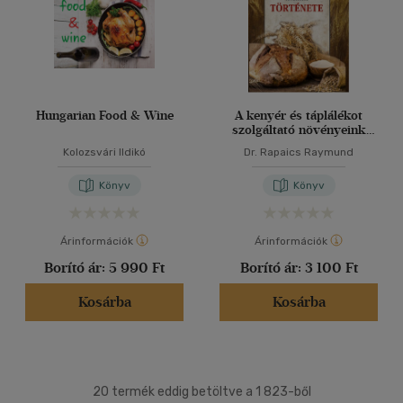
Hungarian Food & Wine
A kenyér és táplálékot
szolgáltató növényeink
története
Kolozsvári Ildikó
Dr. Rapaics Raymund
Könyv
Könyv
Árinformációk
Árinformációk
Borító ár:
5 990 Ft
Borító ár:
3 100 Ft
Kosárba
Kosárba
20 termék eddig betöltve a 1 823-ből