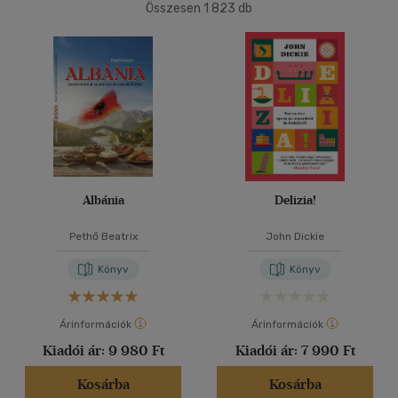
(2)
Összesen
1 823
db
6 -10 év
(1)
40 db / oldal
mind
(1)
Gyermek és ifjúsági
(5)
Alkalmaz
Felnőtt
(315)
Nyelv szerint
Magyar
(270)
Albánia
Delizia!
Angol
(40)
Pethő Beatrix
John Dickie
Francia
(8)
Könyv
Könyv
Német
(15)
Olasz
(4)
Árinformációk
Árinformációk
Orosz
(3)
Kiadói ár:
9 980 Ft
Kiadói ár:
7 990 Ft
Spanyol
(7)
Kosárba
Kosárba