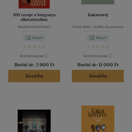
100 recept a burgonya
Kakastaréj
elkészítéséhez
Mademoiselle Rose
Fehér Béla
-
Gálffy Zsuzsanna
Könyv
Könyv
Árinformációk
Árinformációk
Borító ár:
2 900 Ft
Borító ár:
11 000 Ft
Kosárba
Kosárba