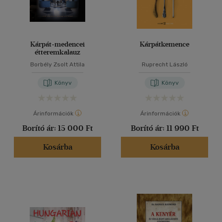
Kárpát-medencei
Kárpátkemence
étteremkalauz
Borbély Zsolt Attila
Ruprecht László
Könyv
Könyv
Árinformációk
Árinformációk
Borító ár:
15 000 Ft
Borító ár:
11 990 Ft
Kosárba
Kosárba